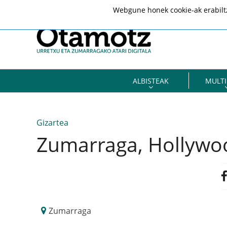
Webgune honek cookie-ak erabiltze
ALBISTEAK
MULTI
Gizartea
Zumarraga, Hollywo
Zumarraga