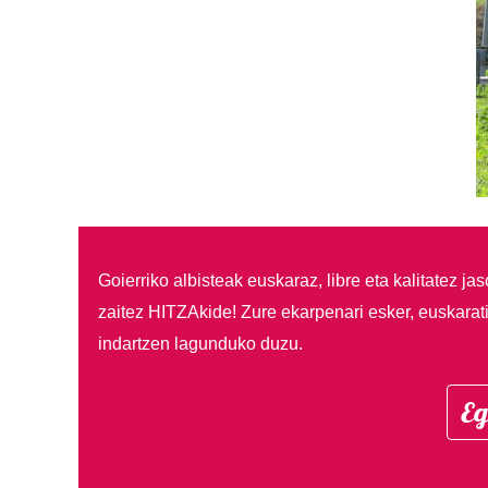
Goierriko albisteak euskaraz, libre eta kalitatez ja
zaitez HITZAkide!
Zure ekarpenari esker, euskarat
indartzen lagunduko duzu.
Eg