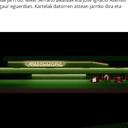
k jarri du. Mikel Serrano alkateak eta Jose Ignacio Asensio
aur eguerdian. Kartelak datorren astean jarriko dira eta