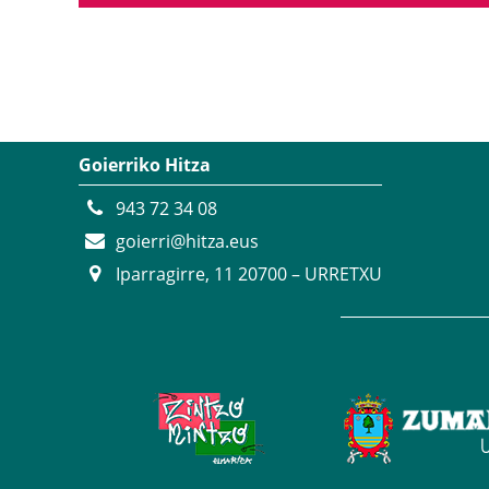
Goierriko Hitza
943 72 34 08
goierri@hitza.eus
Iparragirre, 11 20700 – URRETXU