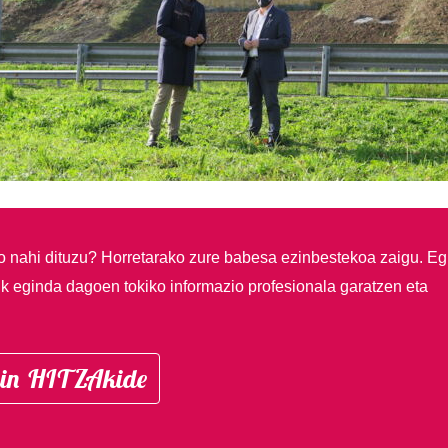
so nahi dituzu?
Horretarako zure babesa ezinbestekoa zaigu. Eg
ik eginda dagoen tokiko informazio profesionala garatzen eta
in HITZAkide