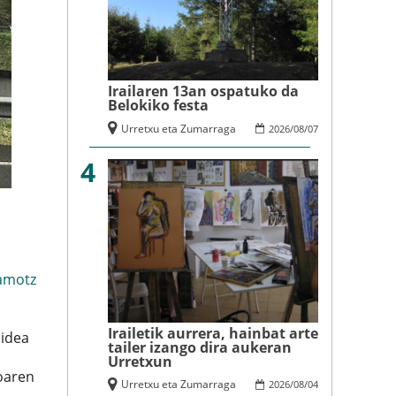
Irailaren 13an ospatuko da
Belokiko festa
Urretxu eta Zumarraga
2026
/
08
/
07
4
amotz
Irailetik aurrera, hainbat arte
bidea
tailer izango dira aukeran
Urretxun
oaren
Urretxu eta Zumarraga
2026
/
08
/
04