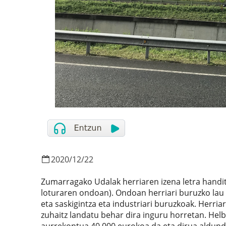
2020
/
12
/
22
Zumarragako Udalak herriaren izena letra handit
loturaren ondoan). Ondoan herriari buruzko lau k
eta saskigintza eta industriari buruzkoak. Herria
zuhaitz landatu behar dira inguru horretan. Hel