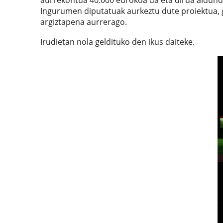
aurrekontua 40.000 eurokoa da eta dirua aldundia
Ingurumen diputatuak aurkeztu dute proiektua, g
argiztapena aurrerago.
Irudietan nola geldituko den ikus daiteke.