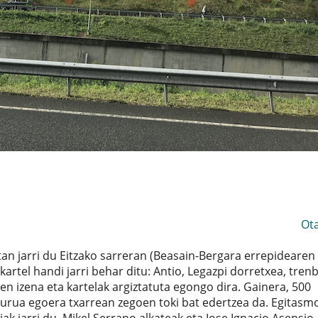
Ot
an jarri du Eitzako sarreran (Beasain-Bergara errepidearen
artel handi jarri behar ditu: Antio, Legazpi dorretxea, tren
ren izena eta kartelak argiztatuta egongo dira. Gainera, 500
burua egoera txarrean zegoen toki bat edertzea da. Egitasm