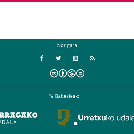
Nor gara
Babesleak: