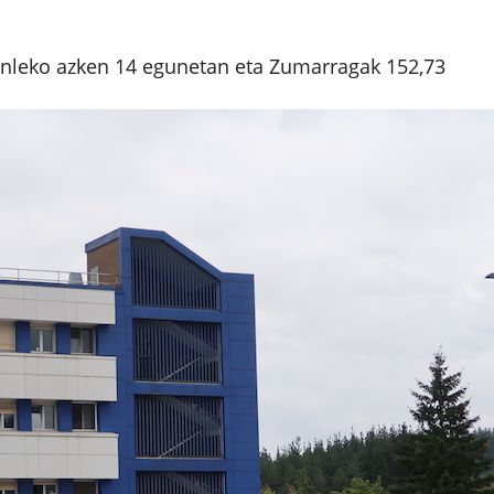
tanleko azken 14 egunetan eta Zumarragak 152,73