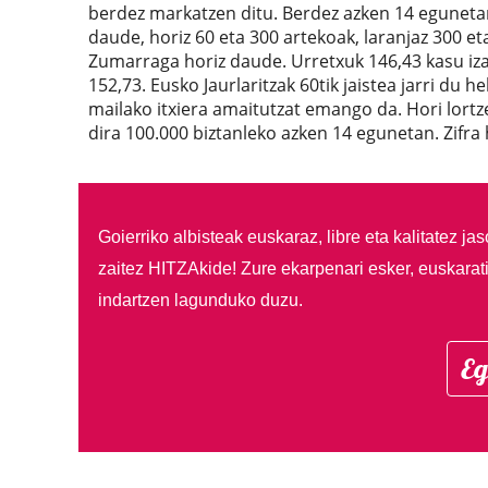
berdez markatzen ditu. Berdez azken 14 egunetan
daude, horiz 60 eta 300 artekoak, laranjaz 300 et
Zumarraga horiz daude. Urretxuk 146,43 kasu iz
152,73. Eusko Jaurlaritzak 60tik jaistea jarri du 
mailako itxiera amaitutzat emango da. Hori lort
dira 100.000 biztanleko azken 14 egunetan. Zifra 
Goierriko albisteak euskaraz, libre eta kalitatez ja
zaitez HITZAkide!
Zure ekarpenari esker, euskarat
indartzen lagunduko duzu.
Eg