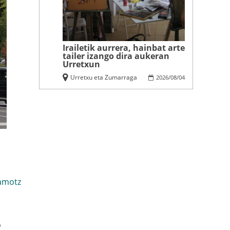
Irailetik aurrera, hainbat arte
tailer izango dira aukeran
Urretxun
Urretxu eta Zumarraga
2026
/
08
/
04
amotz
o