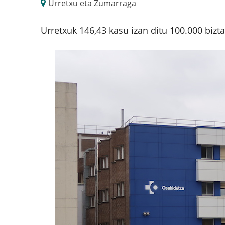
Urretxu eta Zumarraga
Urretxuk 146,43 kasu izan ditu 100.000 biz