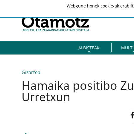
Webgune honek cookie-ak erabiltze
ALBISTEAK
MULTI
Gizartea
Hamaika positibo Z
Urretxun