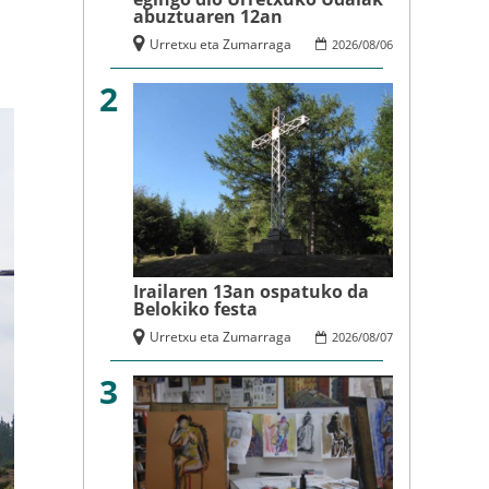
abuztuaren 12an
Urretxu eta Zumarraga
2026
/
08
/
06
2
Irailaren 13an ospatuko da
Belokiko festa
Urretxu eta Zumarraga
2026
/
08
/
07
3