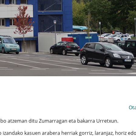
Ot
ibo atzeman ditu Zumarragan eta bakarra Urretxun.
o izandako kasuen arabera herriak gorriz, laranjaz, horiz ed