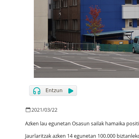
2021
/
03
/
22
Azken lau egunetan Osasun sailak hamaika posit
Jaurlaritzak azken 14 egunetan 100.000 biztanlek