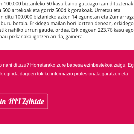
 100.000 biztanleko 60 kasu baino gutxiago izan dituztenak
a 500 artekoak eta gorriz 500dik gorakoak. Urretxu eta
an ditu 100.000 biztanleko azken 14 egunetan eta Zumarrag
helburu bezala. Erkidego mailan hori lortzen denean, erkidego
zetik nahiko urrun gaude, ordea. Erkidegoan 223,76 kasu eg
hau pixkanaka igotzen ari da, gainera.
so nahi dituzu?
Horretarako zure babesa ezinbestekoa zaigu. Eg
ik eginda dagoen tokiko informazio profesionala garatzen eta
in HITZAkide