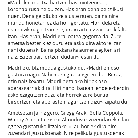
«Madrilen martxa hartzen hasi nintzenean,
koronabirusa heldu zen. Hasieran dena beltz ikusi
nuen. Dena geldituko zela uste nuen, baina nire
mundu honetan ez da hori gertatu. Hori dela eta,
oso pozik nago. Izan ere, orain arte ez zait lanik falta
izan. Hasieran, Madrilera joatea gogorra da. Zure
ametsa besterik ez duzu eta asko dira aktore izan
nahi dutenak. Baina pixkanaka aurrera egiten ari
naiz. Ea zerbait lortzen dudan», esan du.
Madrileko bizimodua gustuko du. «Madrilen oso
gustura nago. Nahi nuen guztia egiten dut. Beraz,
ezin naiz kexatu. Madril bezalako hiriak oso
aberasgarriak dira. Hiri handi batean jende ezberdin
asko ezagutzen duzu eta horrek zure burua
birsortzen eta aberasten laguntzen dizu», aipatu du.
Ametsetan jarriz gero, Gregg Araki, Sofia Coppola,
Woody Allen eta Pedro Almodovar zuzendariekin lan
egitea gustatuko litzaioke. «Lau horiek dira nire
zuzendari gustukoenak. Nire pelikula gustukoenak