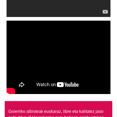
Goierriko albisteak euskaraz, libre eta kalitatez jaso