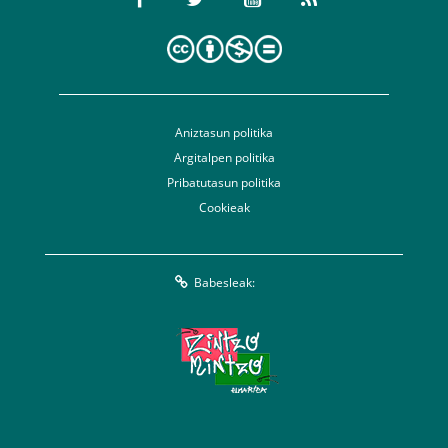
Aniztasun politika
Argitalpen politika
Pribatutasun politika
Cookieak
Babesleak: