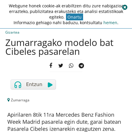
Webgune honek cookie-ak erabiltzen ditu zure nabigazioa
errazteko, publizitatea erakusteko eta analisi estatistikoak
egiteko.
Onartu
Informazio gehiago nahi baduzu, kontsultatu
hemen
.
Gizartea
Zumarragako modelo bat
Cibeles pasarelan
Zumarraga
Apirilaren 8tik 11ra Mercedes Benz Fashion
Week Madrid pasarela egin dute, garai batean
Pasarela Cibeles izenarekin ezagutzen zena.