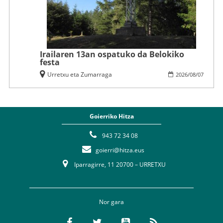
Irailaren 13an ospatuko da Belokiko
festa
Urretxu eta Zumarraga
2026
/
08
/
07
Goierriko Hitza
943 72 34 08
goierri@hitza.eus
Iparragirre, 11 20700 – URRETXU
Nor gara