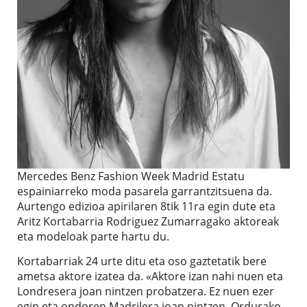
Mercedes Benz Fashion Week Madrid Estatu
espainiarreko moda pasarela garrantzitsuena da.
Aurtengo edizioa apirilaren 8tik 11ra egin dute eta
Aritz Kortabarria Rodriguez Zumarragako aktoreak
eta modeloak parte hartu du.
Kortabarriak 24 urte ditu eta oso gaztetatik bere
ametsa aktore izatea da. «Aktore izan nahi nuen eta
Londresera joan nintzen probatzera. Ez nuen ezer
egin eta ondoren Madrilera joan nintzen. Ordurako