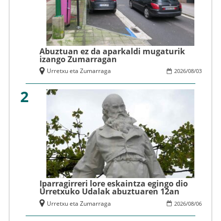
Abuztuan ez da aparkaldi mugaturik
izango Zumarragan
Urretxu eta Zumarraga
2026
/
08
/
03
2
Iparragirreri lore eskaintza egingo dio
Urretxuko Udalak abuztuaren 12an
Urretxu eta Zumarraga
2026
/
08
/
06