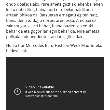
ondo doakidalako. Nire amets guztiak lehenbailehen
lortu nahi ditut, baina hori nire belaunaldikoen
artean ohikoa da. Batzuetan ernegatu egiten naiz,
baina dena ez dago norberaren esku. Ametsei ez
zaie mugarik jarri behar, baina pazientzia eduki
behar da eta gogor lan egin behar da. Nire ametsa
pelikula independenteetan lan egitea da».
Horra hor Mercedes Benz Fashion Week Madrid-eko
bi desfileak.