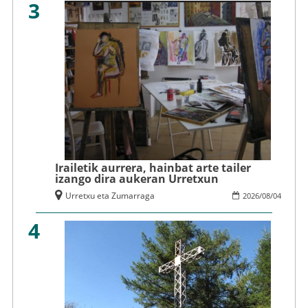
3
Irailetik aurrera, hainbat arte tailer
izango dira aukeran Urretxun
Urretxu eta Zumarraga
2026
/
08
/
04
4