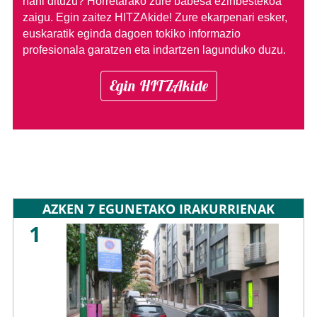
nahi dituzu?
Horretarako zure babesa ezinbestekoa
zaigu. Egin zaitez HITZAkide!
Zure ekarpenari esker,
euskaratik eginda dagoen tokiko informazio
profesionala garatzen eta indartzen lagunduko duzu.
Egin HITZAkide
AZKEN 7 EGUNETAKO IRAKURRIENAK
1