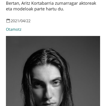
Bertan, Aritz Kortabarria zumarragar aktoreak
eta modeloak parte hartu du.
2021
/
04
/
22
Otamotz