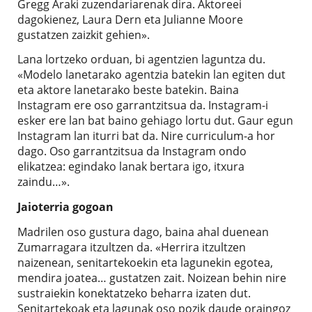
Gregg Araki zuzendariarenak dira. Aktoreei
dagokienez, Laura Dern eta Julianne Moore
gustatzen zaizkit gehien».
Lana lortzeko orduan, bi agentzien laguntza du.
«Modelo lanetarako agentzia batekin lan egiten dut
eta aktore lanetarako beste batekin. Baina
Instagram ere oso garrantzitsua da. Instagram-i
esker ere lan bat baino gehiago lortu dut. Gaur egun
Instagram lan iturri bat da. Nire curriculum-a hor
dago. Oso garrantzitsua da Instagram ondo
elikatzea: egindako lanak bertara igo, itxura
zaindu…».
Jaioterria gogoan
Madrilen oso gustura dago, baina ahal duenean
Zumarragara itzultzen da. «Herrira itzultzen
naizenean, senitartekoekin eta lagunekin egotea,
mendira joatea… gustatzen zait. Noizean behin nire
sustraiekin konektatzeko beharra izaten dut.
Senitartekoak eta lagunak oso pozik daude oraingoz