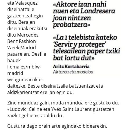
eta Velasquez
diseinatzaile
gazteentzat egin
ditu. Beraien
diseinuak erakutsi
ditu Mercedes
Benz Fashion
Week Madrid
pasarelan. Desfile
hauek
ifema.es/mbfw-
madrid
webgunean ikus
daitezke. Beste diseinatzaile batzuentzat eta
aldizkarientzat ere lan egin du.
Zine munduaz gain, moda mundua ere gustuko du.
«Ludovic, Celine eta Yves Saint Laurent gustatzen
zaizkit gehien», azaldu du.
Gustura dago orain arte egindako bidearekin.