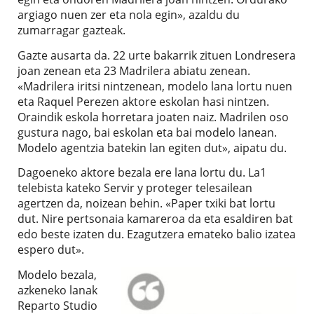
argiago nuen zer eta nola egin», azaldu du
zumarragar gazteak.
Gazte ausarta da. 22 urte bakarrik zituen Londresera
joan zenean eta 23 Madrilera abiatu zenean.
«Madrilera iritsi nintzenean, modelo lana lortu nuen
eta Raquel Perezen aktore eskolan hasi nintzen.
Oraindik eskola horretara joaten naiz. Madrilen oso
gustura nago, bai eskolan eta bai modelo lanean.
Modelo agentzia batekin lan egiten dut», aipatu du.
Dagoeneko aktore bezala ere lana lortu du. La1
telebista kateko Servir y proteger telesailean
agertzen da, noizean behin. «Paper txiki bat lortu
dut. Nire pertsonaia kamareroa da eta esaldiren bat
edo beste izaten du. Ezagutzera emateko balio izatea
espero dut».
Modelo bezala,
azkeneko lanak
Reparto Studio