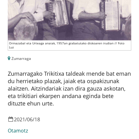
Ormazabal eta Urteaga anaiak, 1957an grabatutako diskoaren irudian // Foto
Luz
Zumarraga
Zumarragako Trikitixa taldeak mende bat eman
du herrietako plazak, jaiak eta ospakizunak
alaitzen. Aitzindariak izan dira gauza askotan,
eta trikitiari ekarpen andana eginda bete
dituzte ehun urte.
2021
/
06
/
18
Otamotz