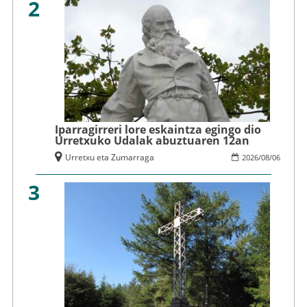
2
Iparragirreri lore eskaintza egingo dio
Urretxuko Udalak abuztuaren 12an
Urretxu eta Zumarraga
2026
/
08
/
06
3