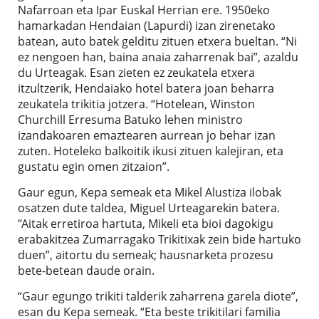
Nafarroan eta Ipar Euskal Herrian ere. 1950eko
hamarkadan Hendaian (Lapurdi) izan zirenetako
batean, auto batek gelditu zituen etxera bueltan. “Ni
ez nengoen han, baina anaia zaharrenak bai”, azaldu
du Urteagak. Esan zieten ez zeukatela etxera
itzultzerik, Hendaiako hotel batera joan beharra
zeukatela trikitia jotzera. “Hotelean, Winston
Churchill Erresuma Batuko lehen ministro
izandakoaren emaztearen aurrean jo behar izan
zuten. Hoteleko balkoitik ikusi zituen kalejiran, eta
gustatu egin omen zitzaion”.
Gaur egun, Kepa semeak eta Mikel Alustiza ilobak
osatzen dute taldea, Miguel Urteagarekin batera.
“Aitak erretiroa hartuta, Mikeli eta bioi dagokigu
erabakitzea Zumarragako Trikitixak zein bide hartuko
duen”, aitortu du semeak; hausnarketa prozesu
bete-betean daude orain.
“Gaur egungo trikiti talderik zaharrena garela diote”,
esan du Kepa semeak. “Eta beste trikitilari familia