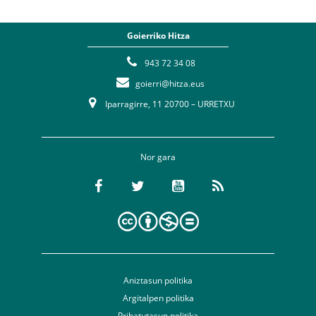
Goierriko Hitza
943 72 34 08
goierri@hitza.eus
Iparragirre, 11 20700 – URRETXU
Nor gara
Aniztasun politika
Argitalpen politika
Pribatutasun politika