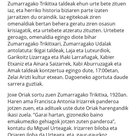
Zumarragako Trikitixa taldeak ehun urte bete zituen
iaz, eta herriko historia biziaren parte izaten
jarraitzen du oraindik. Iaz egitekoak ziren
omenaldiak bertan behera geratu ziren osasun
krisiagatik, eta urtebete atzeratu zituzten. Urtebete
geroago, omenaldia egingo diote bihar
Zumarragako Trikitixari, Zumarragako Udalak
antolatuta: Ikigai taldeak, Laja eta Lutxurdiok,
Garikoitz Lizarraga eta Iñaki Larrañagak, Xabier
Etxaniz eta Ainara Saizarrek, Xabi Aburruzagak eta
Amak taldeak kontzertua egingo dute, 17:00etan,
Zelai Arizti kultur etxean. Dagoeneko agortuta daude
sarrera guztiak.
Joxe Oriak sortu zuen Zumarragako Trikitixa, 1920an.
Haren ama Francisca Antonia Irizarrek panderoa
jotzen zuen, eta adituek uste dute Oriak harengandik
ikasi zuela. “Garai hartan, gizonezko baino
emakumezko gehiagok jotzen zuten panderoa”,
kontatu du Miguel Urteagak. Irizarren biloba eta
Oriaren iloba da Urteaga, eta, gaur-gaurkoz,