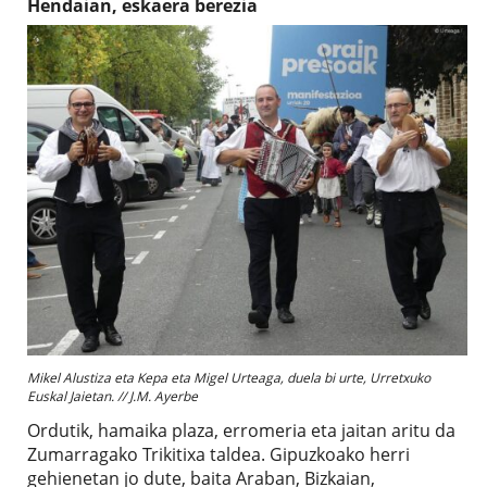
Hendaian, eskaera berezia
Mikel Alustiza eta Kepa eta Migel Urteaga, duela bi urte, Urretxuko
Euskal Jaietan. // J.M. Ayerbe
Ordutik, hamaika plaza, erromeria eta jaitan aritu da
Zumarragako Trikitixa taldea. Gipuzkoako herri
gehienetan jo dute, baita Araban, Bizkaian,