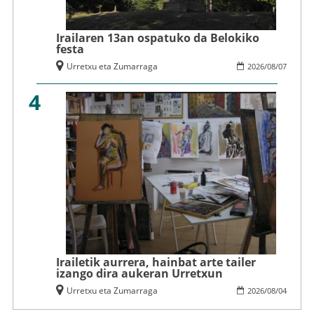
Irailaren 13an ospatuko da Belokiko
festa
Urretxu eta Zumarraga
2026
/
08
/
07
4
Irailetik aurrera, hainbat arte tailer
izango dira aukeran Urretxun
Urretxu eta Zumarraga
2026
/
08
/
04