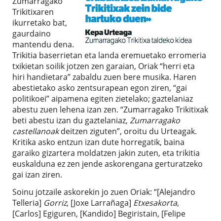
Zumarragako
Trikitixaren
ikurretako bat,
gaurdaino
mantendu dena.
Trikitia baserrietan eta landa eremuetako erromeria
txikietan soilik jotzen zen garaian, Oriak “herri eta
hiri handietara” zabaldu zuen bere musika. Haren
abestietako asko zentsurapean egon ziren, “gai
politikoei” aipamena egiten zietelako; gaztelaniaz
abestu zuen lehena izan zen. “Zumarragako Trikitixak
beti abestu izan du gaztelaniaz,
Zumarragako
castellanoak
deitzen ziguten”, oroitu du Urteagak.
Kritika asko entzun izan dute horregatik, baina
garaiko gizartera moldatzen jakin zuten, eta trikitia
euskalduna ez zen jende askorengana gerturatzeko
gai izan ziren.
Soinu jotzaile askorekin jo zuen Oriak: “[Alejandro
Telleria]
Gorriz
, [Joxe Larrañaga]
Etxesakorta
,
[Carlos] Egiguren, [Kandido] Begiristain, [Felipe