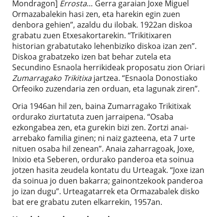
Mondragon]
Errosta
… Gerra garaian Joxe Miguel
Ormazabalekin hasi zen, eta harekin egin zuen
denbora gehien”, azaldu du ilobak. 1922an diskoa
grabatu zuen Etxesakortarekin. “Trikitixaren
historian grabatutako lehenbiziko diskoa izan zen”.
Diskoa grabatzeko izen bat behar zutela eta
Secundino Esnaola herrikideak proposatu zion Oriari
Zumarragako Trikitixa
jartzea. “Esnaola Donostiako
Orfeoiko zuzendaria zen orduan, eta lagunak ziren”.
Oria 1946an hil zen, baina Zumarragako Trikitixak
ordurako ziurtatuta zuen jarraipena. “Osaba
ezkongabea zen, eta gurekin bizi zen. Zortzi anai-
arrebako familia ginen; ni naiz gazteena, eta 7 urte
nituen osaba hil zenean”. Anaia zaharragoak, Joxe,
Inixio eta Seberen, ordurako panderoa eta soinua
jotzen hasita zeudela kontatu du Urteagak. “Joxe izan
da soinua jo duen bakarra; gainontzekook panderoa
jo izan dugu”. Urteagatarrek eta Ormazabalek disko
bat ere grabatu zuten elkarrekin, 1957an.