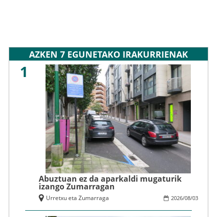
AZKEN 7 EGUNETAKO IRAKURRIENAK
1
Abuztuan ez da aparkaldi mugaturik
izango Zumarragan
Urretxu eta Zumarraga
2026
/
08
/
03