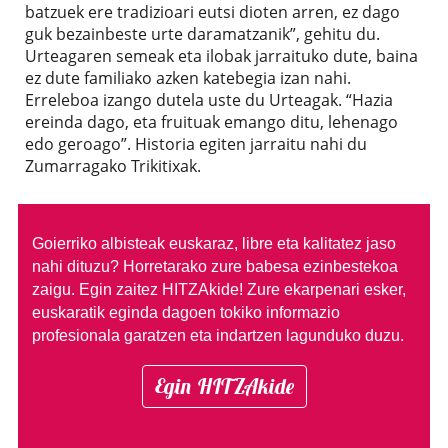
batzuek ere tradizioari eutsi dioten arren, ez dago
guk bezainbeste urte daramatzanik”, gehitu du.
Urteagaren semeak eta ilobak jarraituko dute, baina
ez dute familiako azken katebegia izan nahi.
Erreleboa izango dutela uste du Urteagak. “Hazia
ereinda dago, eta fruituak emango ditu, lehenago
edo geroago”. Historia egiten jarraitu nahi du
Zumarragako Trikitixak.
Goierriko albisteak euskaraz, libre eta kalitatez jaso
nahi dituzu?
Horretarako zure babesa ezinbestekoa
zaigu. Egin zaitez HITZAkide!
Zure ekarpenari esker,
euskaratik eginda dagoen tokiko informazio
profesionala garatzen eta indartzen lagunduko duzu.
Egin HITZAkide