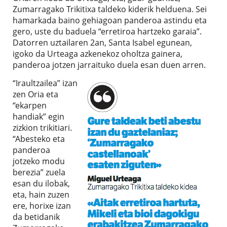
Zumarragako Trikitixa taldeko kiderik helduena. Sei
hamarkada baino gehiagoan panderoa astindu eta
gero, uste du baduela “erretiroa hartzeko garaia”.
Datorren uztailaren 2an, Santa Isabel egunean,
igoko da Urteaga azkenekoz oholtza gainera,
panderoa jotzen jarraituko duela esan duen arren.
“Iraultzailea” izan
zen Oria eta
“ekarpen
handiak” egin
zizkion trikitiari.
“Abesteko eta
panderoa
jotzeko modu
berezia” zuela
esan du ilobak,
eta, hain zuzen
ere, horixe izan
da betidanik