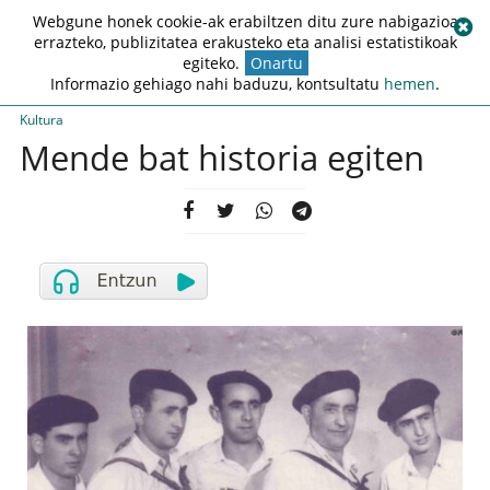
Webgune honek cookie-ak erabiltzen ditu zure nabigazioa
errazteko, publizitatea erakusteko eta analisi estatistikoak
egiteko.
Onartu
Informazio gehiago nahi baduzu, kontsultatu
hemen
.
Kultura
Mende bat historia egiten