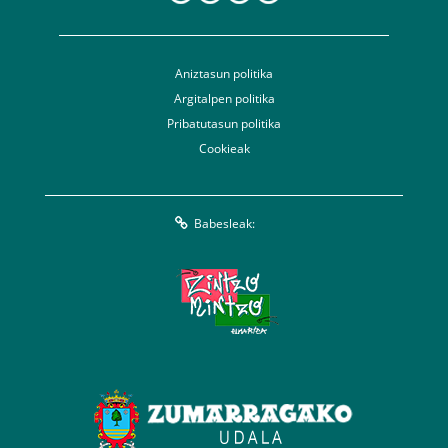
Aniztasun politika
Argitalpen politika
Pribatutasun politika
Cookieak
Babesleak: