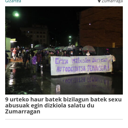
Gizartea
Zumarraga
9 urteko haur batek bizilagun batek sexu
abusuak egin dizkiola salatu du
Zumarragan