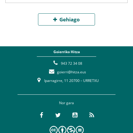
Gehiago
Goierriko Hitza
943 72 34 08
goierri@hitza.eus
Iparragirre, 11 20700 – URRETXU
Nor gara