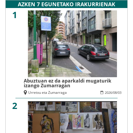
AZKEN 7 EGUNETAKO IRAKURRIENAK
1
Abuztuan ez da aparkaldi mugaturik
izango Zumarragan
Urretxu eta Zumarraga
2026
/
08
/
03
2