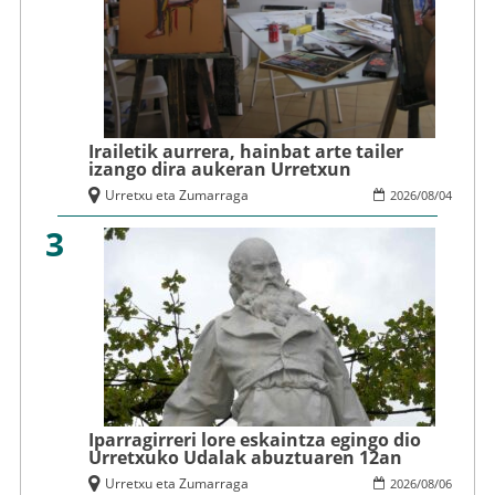
Irailetik aurrera, hainbat arte tailer
izango dira aukeran Urretxun
Urretxu eta Zumarraga
2026
/
08
/
04
3
Iparragirreri lore eskaintza egingo dio
Urretxuko Udalak abuztuaren 12an
Urretxu eta Zumarraga
2026
/
08
/
06