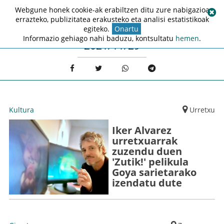
Webgune honek cookie-ak erabiltzen ditu zure nabigazioa
errazteko, publizitatea erakusteko eta analisi estatistikoak
egiteko.
Onartu
Informazio gehiago nahi baduzu, kontsultatu
hemen
.
2021/11/29
Kultura
Urretxu
Iker Alvarez
urretxuarrak
zuzendu duen
'Zutik!' pelikula
Goya sarietarako
izendatu dute