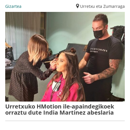
Gizartea
Urretxu eta Zumarraga
Urretxuko HMotion ile-apaindegikoek
orraztu dute India Martinez abeslaria