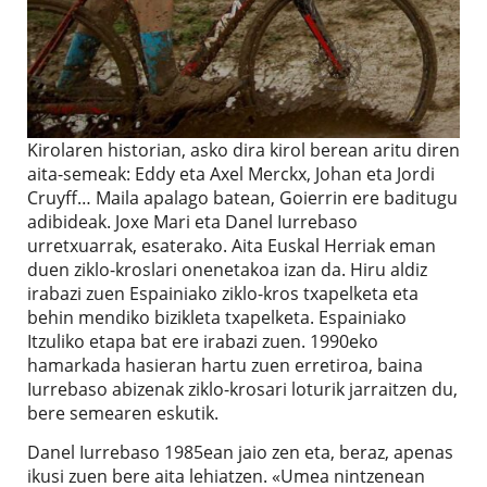
Kirolaren historian, asko dira kirol berean aritu diren
aita-semeak: Eddy eta Axel Merckx, Johan eta Jordi
Cruyff… Maila apalago batean, Goierrin ere baditugu
adibideak. Joxe Mari eta Danel Iurrebaso
urretxuarrak, esaterako. Aita Euskal Herriak eman
duen ziklo-kroslari onenetakoa izan da. Hiru aldiz
irabazi zuen Espainiako ziklo-kros txapelketa eta
behin mendiko bizikleta txapelketa. Espainiako
Itzuliko etapa bat ere irabazi zuen. 1990eko
hamarkada hasieran hartu zuen erretiroa, baina
Iurrebaso abizenak ziklo-krosari loturik jarraitzen du,
bere semearen eskutik.
Danel Iurrebaso 1985ean jaio zen eta, beraz, apenas
ikusi zuen bere aita lehiatzen. «Umea nintzenean