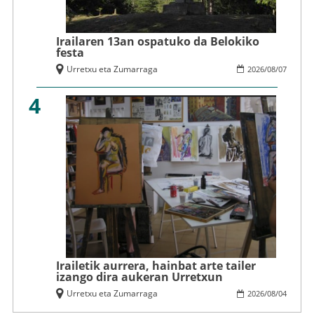
Irailaren 13an ospatuko da Belokiko
festa
Urretxu eta Zumarraga
2026
/
08
/
07
4
Irailetik aurrera, hainbat arte tailer
izango dira aukeran Urretxun
Urretxu eta Zumarraga
2026
/
08
/
04