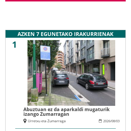
AZKEN 7 EGUNETAKO IRAKURRIENAK
1
Abuztuan ez da aparkaldi mugaturik
izango Zumarragan
Urretxu eta Zumarraga
2026
/
08
/
03