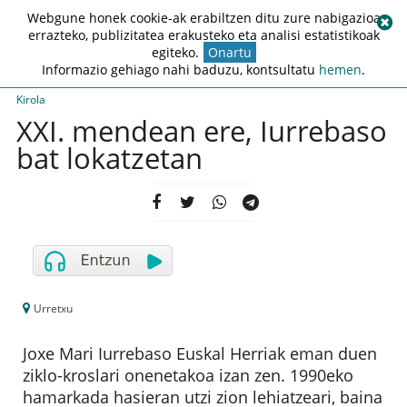
Webgune honek cookie-ak erabiltzen ditu zure nabigazioa
errazteko, publizitatea erakusteko eta analisi estatistikoak
egiteko.
Onartu
Informazio gehiago nahi baduzu, kontsultatu
hemen
.
Kirola
XXI. mendean ere, Iurrebaso
bat lokatzetan
Urretxu
Joxe Mari Iurrebaso Euskal Herriak eman duen
ziklo-kroslari onenetakoa izan zen. 1990eko
hamarkada hasieran utzi zion lehiatzeari, baina