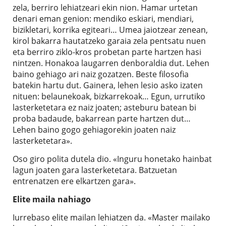
zela, berriro lehiatzeari ekin nion. Hamar urtetan
denari eman genion: mendiko eskiari, mendiari,
bizikletari, korrika egiteari… Umea jaiotzear zenean,
kirol bakarra hautatzeko garaia zela pentsatu nuen
eta berriro ziklo-kros probetan parte hartzen hasi
nintzen. Honakoa laugarren denboraldia dut. Lehen
baino gehiago ari naiz gozatzen. Beste filosofia
batekin hartu dut. Gainera, lehen lesio asko izaten
nituen: belaunekoak, bizkarrekoak… Egun, urrutiko
lasterketetara ez naiz joaten; asteburu batean bi
proba badaude, bakarrean parte hartzen dut…
Lehen baino gogo gehiagorekin joaten naiz
lasterketetara».
Oso giro polita dutela dio. «Inguru honetako hainbat
lagun joaten gara lasterketetara. Batzuetan
entrenatzen ere elkartzen gara».
Elite maila nahiago
Iurrebaso elite mailan lehiatzen da. «Master mailako