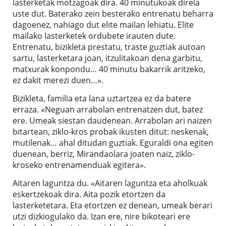
lasterketak motzagoak dira. 40 minutukoak direla
uste dut. Baterako zein besterako entrenatu beharra
dagoenez, nahiago dut elite mailan lehiatu. Elite
mailako lasterketek ordubete irauten dute.
Entrenatu, bizikleta prestatu, traste guztiak autoan
sartu, lasterketara joan, itzulitakoan dena garbitu,
matxurak konpondu… 40 minutu bakarrik aritzeko,
ez dakit merezi duen…».
Bizikleta, familia eta lana uztartzea ez da batere
erraza. «Neguan arrabolan entrenatzen dut, batez
ere. Umeak siestan daudenean. Arrabolan ari naizen
bitartean, ziklo-kros probak ikusten ditut: neskenak,
mutilenak… ahal ditudan guztiak. Eguraldi ona egiten
duenean, berriz, Mirandaolara joaten naiz, ziklo-
kroseko entrenamenduak egitera».
Aitaren laguntza du. «Aitaren laguntza eta aholkuak
eskertzekoak dira. Aita pozik etortzen da
lasterketetara. Eta etortzen ez denean, umeak berari
utzi dizkiogulako da. Izan ere, nire bikoteari ere