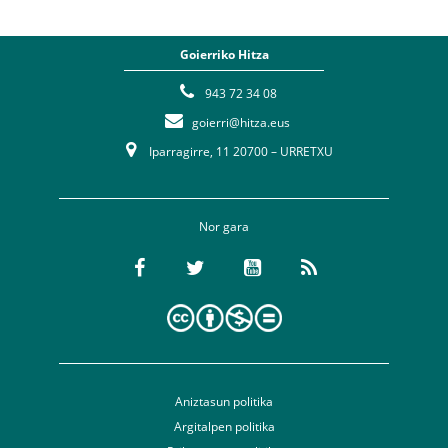
Goierriko Hitza
943 72 34 08
goierri@hitza.eus
Iparragirre, 11 20700 – URRETXU
Nor gara
Aniztasun politika
Argitalpen politika