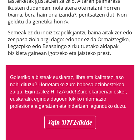
lasterketak gustatzen zaizkio. Aitaren palmaresa
ikusten dudanean, nola atera ote naiz ni horren
txarra, bera hain ona izanda?, pentsatzen dut. Non
gelditu da genetika hori?».
Semeak ez du inoiz txapelik jantzi, baina aitak zer edo
zer pasa ziola argi dago: edonor ez da Ormaiztegiko,
Legazpiko edo Beasaingo zirkuituetako aldapak
bizikleta gainean igotzeko eta jaisteko prest.
Goierriko albisteak euskaraz, libre eta kalitatez jaso
nahi dituzu?
Horretarako zure babesa ezinbestekoa
zaigu. Egin zaitez HITZAkide!
Zure ekarpenari esker,
euskaratik eginda dagoen tokiko informazio
profesionala garatzen eta indartzen lagunduko duzu.
Egin HITZAkide