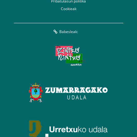
Pribatutasun politika
Cookieak
Babesleak: