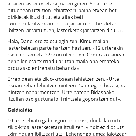
aitaren lasterketetara joaten ginen. 6 bat urte
nituenean utzi zion lehiatzeari, baina etxean beti
bizikletak ikusi ditut eta aitak beti
txirrindularitzarekin lotuta jarraitu du: bizikletan
ibiltzen jarraitu zuen, lasterketak jarraitzen ditu…».
Hala, Danel ere zaletu egin zen. Kimu mailan
lasterketetan parte hartzen hasi zen. «12 urterekin
hasi nintzen eta 22rekin utzi nuen. Ordurako lanean
nenbilen eta txirrindularitzan maila ona emateko
ordu asko entrenatu behar da».
Errepidean eta ziklo-krosean lehiatzen zen. «Urte
osoan zehar lehiatzen nintzen. Gaur egun bezala, ez
nintzen nabarmentzen. Urte batean Bidasoako
Itzulian oso gustura ibili nintzela gogoratzen dut».
Geldialdia
10 urte lehiatu gabe egon ondoren, duela lau urte
ziklo-kros lasterketetara itzuli zen. «Inoiz ez diot utzi
txirrinduan ibiltzeari utzi. Lehenengo umea jaiotzear