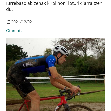
Iurrebaso abizenak kirol honi loturik jarraitzen
du.
2021
/
12
/
02
Otamotz