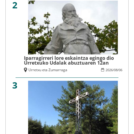
2
Iparragirreri lore eskaintza egingo dio
Urretxuko Udalak abuztuaren 12an
Urretxu eta Zumarraga
2026
/
08
/
06
3