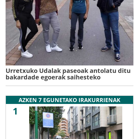
Urretxuko Udalak paseoak antolatu ditu
bakardade egoerak saihesteko
AZKEN 7 EGUNETAKO IRAKURRIENAK
1