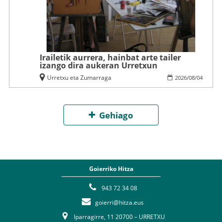
Irailetik aurrera, hainbat arte tailer
izango dira aukeran Urretxun
Urretxu eta Zumarraga
2026
/
08
/
04
Gehiago
Goierriko Hitza
943 72 34 08
goierri@hitza.eus
Iparragirre, 11 20700 – URRETXU