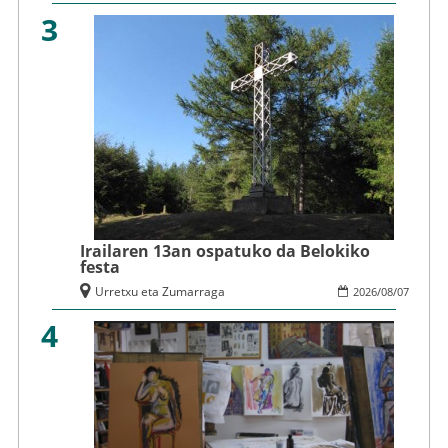
3
Irailaren 13an ospatuko da Belokiko
festa
Urretxu eta Zumarraga
2026
/
08
/
07
4