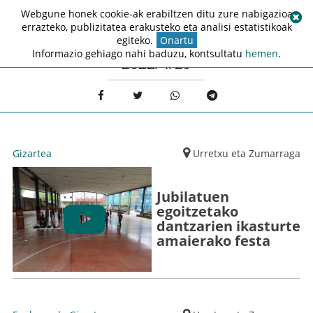
Webgune honek cookie-ak erabiltzen ditu zure nabigazioa
errazteko, publizitatea erakusteko eta analisi estatistikoak
egiteko.
Onartu
Informazio gehiago nahi baduzu, kontsultatu
hemen
.
2022/4/29
Gizartea
Urretxu eta Zumarraga
Jubilatuen
egoitzetako
dantzarien ikasturte
amaierako festa