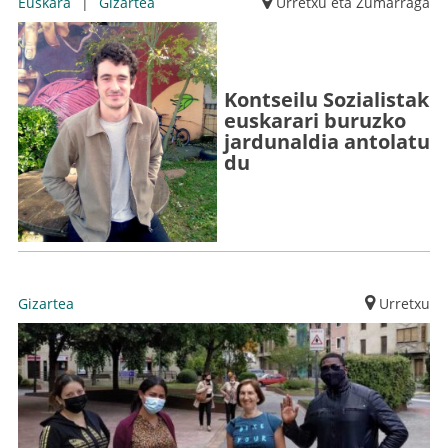
Euskara
|
Gizartea
Urretxu eta Zumarraga
Kontseilu Sozialistak
euskarari buruzko
jardunaldia antolatu
du
Gizartea
Urretxu