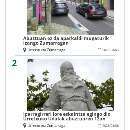
Abuztuan ez da aparkaldi mugaturik
izango Zumarragan
Urretxu eta Zumarraga
2026
/
08
/
03
2
Iparragirreri lore eskaintza egingo dio
Urretxuko Udalak abuztuaren 12an
Urretxu eta Zumarraga
2026
/
08
/
06