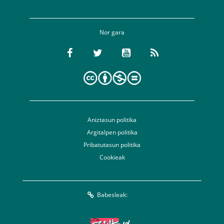
Nor gara
Aniztasun politika
Argitalpen politika
Pribatutasun politika
Cookieak
Babesleak: