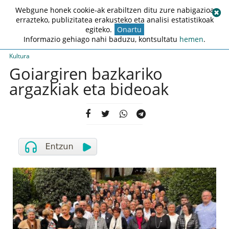
Webgune honek cookie-ak erabiltzen ditu zure nabigazioa
errazteko, publizitatea erakusteko eta analisi estatistikoak
egiteko.
Onartu
Informazio gehiago nahi baduzu, kontsultatu
hemen
.
Kultura
Goiargiren bazkariko
argazkiak eta bideoak