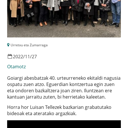
Urretxu eta Zumarraga
2022
/
11
/
27
Otamotz
Goiargi abesbatzak 40. urteurreneko ekitaldi nagusia
ospatu zuen atzo. Eguerdian kontzertua egin zuen
eta ondoren bazkaltzera joan ziren. Iluntzean ere
kantuan jarraitu zuten, bi herrietako kaleetan.
Horra hor Luisan Tellezek bazkarian grabatutako
bideoak eta ateratako argazkiak.