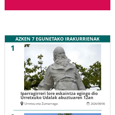
AZKEN 7 EGUNETAKO IRAKURRIENAK
1
Iparragirreri lore eskaintza egingo dio
Urretxuko Udalak abuztuaren 12an
Urretxu eta Zumarraga
2026
/
08
/
06