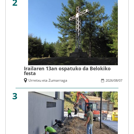
2
Irailaren 13an ospatuko da Belokiko
festa
Urretxu eta Zumarraga
2026
/
08
/
07
3