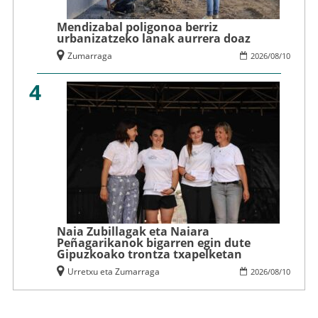
Mendizabal poligonoa berriz
urbanizatzeko lanak aurrera doaz
Zumarraga
2026
/
08
/
10
4
Naia Zubillagak eta Naiara
Peñagarikanok bigarren egin dute
Gipuzkoako trontza txapelketan
Urretxu eta Zumarraga
2026
/
08
/
10