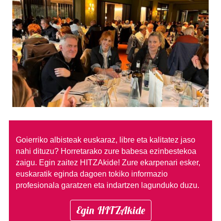
Goierriko albisteak euskaraz, libre eta kalitatez jaso
nahi dituzu?
Horretarako zure babesa ezinbestekoa
zaigu. Egin zaitez HITZAkide!
Zure ekarpenari esker,
euskaratik eginda dagoen tokiko informazio
profesionala garatzen eta indartzen lagunduko duzu.
Egin HITZAkide