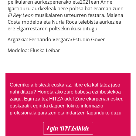
pelikularen aurkezpenerako eta2021ean Anne
Igartiburu aurkezleak bere poltsa bat eraman zuen
El Rey Leon
musikalaren urteurren festara. Malena
Costa modeloa eta Nuria Roca telebista aurkezlea
ere Elgarrestaren poltsekin ikusi ditugu.
Argazkia: Fernando Vergara/Estudio Gover
Modeloa: Eluska Leibar
Goierriko albisteak euskaraz, libre eta kalitatez jaso
nahi dituzu?
Horretarako zure babesa ezinbestekoa
zaigu. Egin zaitez HITZAkide!
Zure ekarpenari esker,
euskaratik eginda dagoen tokiko informazio
profesionala garatzen eta indartzen lagunduko duzu.
Egin HITZAkide