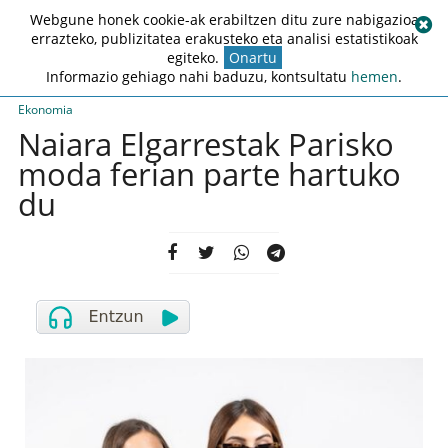
Webgune honek cookie-ak erabiltzen ditu zure nabigazioa
errazteko, publizitatea erakusteko eta analisi estatistikoak
egiteko.
Onartu
Informazio gehiago nahi baduzu, kontsultatu
hemen
.
Ekonomia
Naiara Elgarrestak Parisko
moda ferian parte hartuko
du