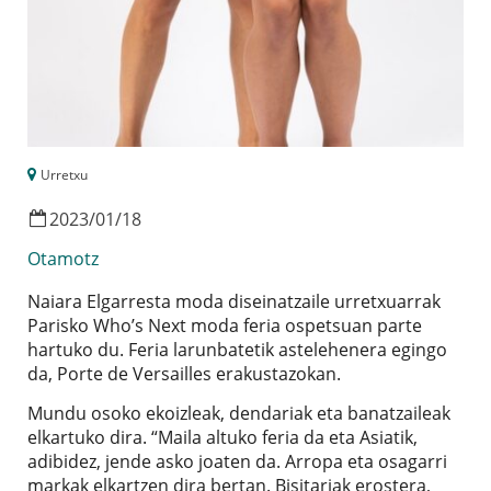
Urretxu
2023
/
01
/
18
Otamotz
Naiara Elgarresta moda diseinatzaile urretxuarrak
Parisko Who’s Next moda feria ospetsuan parte
hartuko du. Feria larunbatetik astelehenera egingo
da, Porte de Versailles erakustazokan.
Mundu osoko ekoizleak, dendariak eta banatzaileak
elkartuko dira. “Maila altuko feria da eta Asiatik,
adibidez, jende asko joaten da. Arropa eta osagarri
markak elkartzen dira bertan. Bisitariak erostera,