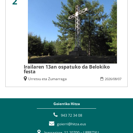
2
Irailaren 13an ospatuko da Belokiko
festa
Urretxu eta Zumarraga
2026
/
08
/
07
Goierriko Hitza
943 72 34 08
goierri@hitza.eus
Iparragirre, 11 20700 – URRETXU