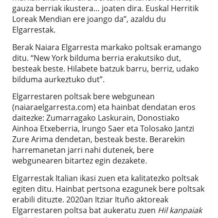
gauza berriak ikustera… joaten dira. Euskal Herritik
Loreak Mendian ere joango da”, azaldu du
Elgarrestak.
Berak Naiara Elgarresta markako poltsak eramango
ditu. “New York bilduma berria erakutsiko dut,
besteak beste. Hilabete batzuk barru, berriz, udako
bilduma aurkeztuko dut”.
Elgarrestaren poltsak bere webgunean
(naiaraelgarresta.com) eta hainbat dendatan eros
daitezke: Zumarragako Laskurain, Donostiako
Ainhoa Etxeberria, Irungo Saer eta Tolosako Jantzi
Zure Arima dendetan, besteak beste. Berarekin
harremanetan jarri nahi dutenek, bere
webgunearen bitartez egin dezakete.
Elgarrestak Italian ikasi zuen eta kalitatezko poltsak
egiten ditu. Hainbat pertsona ezagunek bere poltsak
erabili dituzte. 2020an Itziar Ituño aktoreak
Elgarrestaren poltsa bat aukeratu zuen
Hil kanpaiak