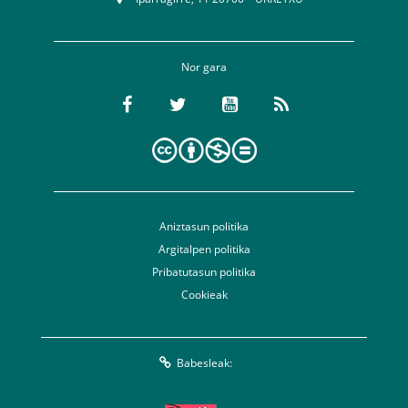
Nor gara
Aniztasun politika
Argitalpen politika
Pribatutasun politika
Cookieak
Babesleak: