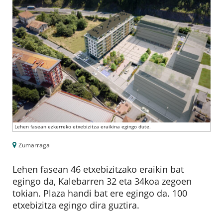
Lehen fasean ezkerreko etxebizitza eraikina egingo dute.
Zumarraga
Lehen fasean 46 etxebizitzako eraikin bat
egingo da, Kalebarren 32 eta 34koa zegoen
tokian. Plaza handi bat ere egingo da. 100
etxebizitza egingo dira guztira.