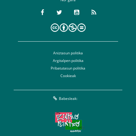
Aniztasun politika
Argitalpen politika
Pribatutasun politika
Cookieak
Babesleak: