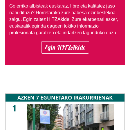
Goierriko albisteak euskaraz, libre eta kalitatez jaso
nahi dituzu?
Horretarako zure babesa ezinbestekoa
zaigu. Egin zaitez HITZAkide!
Zure ekarpenari esker,
euskaratik eginda dagoen tokiko informazio
profesionala garatzen eta indartzen lagunduko duzu.
Egin HITZAkide
AZKEN 7 EGUNETAKO IRAKURRIENAK
1