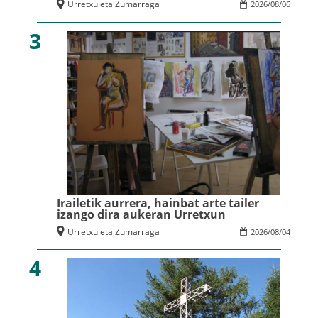
Urretxu eta Zumarraga
2026
/
08
/
06
3
Irailetik aurrera, hainbat arte tailer
izango dira aukeran Urretxun
Urretxu eta Zumarraga
2026
/
08
/
04
4