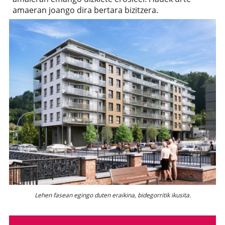
amaeran joango dira bertara bizitzera.
Lehen fasean egingo duten eraikina, bidegorritik ikusita.