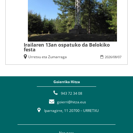
Irailaren 13an ospatuko da Belokiko
festa
Urretxu eta Zumarraga
2026
/
08
/
07
Goierriko Hitza
943 72 34 08
goierri@hitza.eus
Iparragirre, 11 20700 – URRETXU
Nor gara