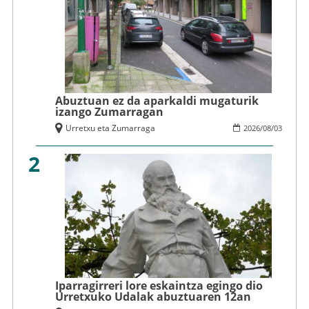
Abuztuan ez da aparkaldi mugaturik
izango Zumarragan
Urretxu eta Zumarraga
2026
/
08
/
03
2
Iparragirreri lore eskaintza egingo dio
Urretxuko Udalak abuztuaren 12an