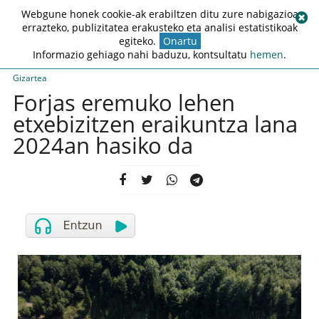
Webgune honek cookie-ak erabiltzen ditu zure nabigazioa
errazteko, publizitatea erakusteko eta analisi estatistikoak
egiteko.
Onartu
Informazio gehiago nahi baduzu, kontsultatu
hemen
.
Gizartea
Forjas eremuko lehen
etxebizitzen eraikuntza lana
2024an hasiko da