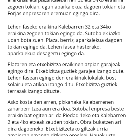
eraikinak eta plaza Kalebarren 32 eta 34ko eraikina
zegoen tokian, egun aparkalekua dagoen tokian eta
Forjas enpresaren eremuan egingo dira.
Lehen faseko eraikina Kalebarren 32 eta 34ko
eraikina zegoen tokian egingo da. Sutobalek iazko
udan bota zuen. Plaza, berriz, aparkalekua dagoen
tokian egingo da. Lehen fasea hasterako,
aparkalekua desagertu egingo da.
Plazaren eta etxebizitza eraikinen azpian garajeak
egingo dira. Etxebizitza guztiek garajea izango dute.
Lehen fasean egingo den eraikinak lokalak, bost
solairu eta atikoa izango ditu. Etxebizitza guztiek
terrazak izango dituzte.
Asko kosta den arren, pixkanaka Kalebarrenen
zaharberritzea aurrera doa. Sutobal enpresa beste
eraikin bat egiten ari da Piedad 1eko eta Kalebarren
2 eta 4ko etxeak zeuden tokian. Obra bukatzen ari
dira dagoeneko. Etxebizitzetako giltzak urria
amaieran emango dizkiete erosleei. Hauek urte