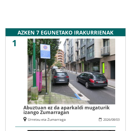
AZKEN 7 EGUNETAKO IRAKURRIENAK
1
Abuztuan ez da aparkaldi mugaturik
izango Zumarragan
Urretxu eta Zumarraga
2026
/
08
/
03