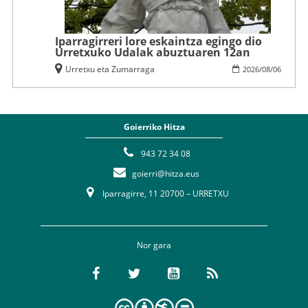
Iparragirreri lore eskaintza egingo dio
Urretxuko Udalak abuztuaren 12an
Urretxu eta Zumarraga
2026
/
08
/
06
Goierriko Hitza
943 72 34 08
goierri@hitza.eus
Iparragirre, 11 20700 – URRETXU
Nor gara