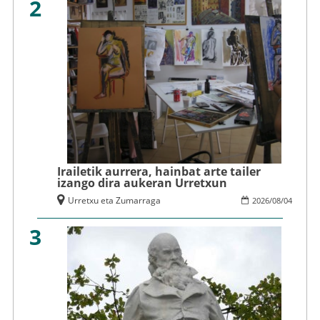
2
Irailetik aurrera, hainbat arte tailer
izango dira aukeran Urretxun
Urretxu eta Zumarraga
2026
/
08
/
04
3