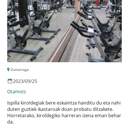
Zumarraga
2023
/
09
/
25
Otamotz
Ispilla kiroldegiak bere eskaintza handitu du eta nahi
duten guztiek ikastaroak doan probatu ditzakete.
Horretarako, kiroldegiko harreran izena eman behar
da.