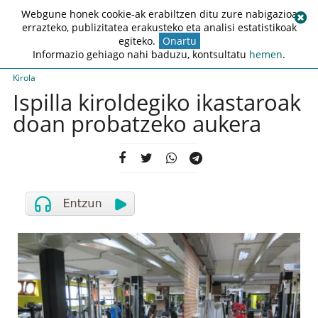
Webgune honek cookie-ak erabiltzen ditu zure nabigazioa
errazteko, publizitatea erakusteko eta analisi estatistikoak
egiteko.
Onartu
Informazio gehiago nahi baduzu, kontsultatu
hemen
.
Kirola
Ispilla kiroldegiko ikastaroak
doan probatzeko aukera