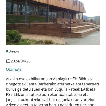
Urretxu
2024
/
04
/
25
Otamotz
Atzoko osoko bilkuran Jon Altolagirre EH Bilduko
zinegotziak Santa Barbarako aterpetxe eta tabernari
buruz galdetu zuen eta Jon Luqui alkateak EAJk eta
PSE-EEk onartutako aurrekontuan taberna eta
jangela txukuntzeko sail bat dagoela erantzun zion.
Azken asteetan taberna hartu nahi duten pertsona