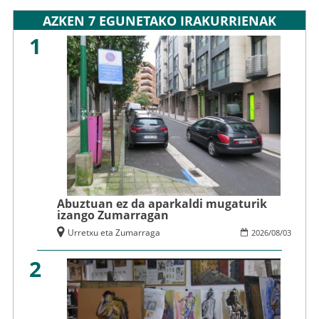
AZKEN 7 EGUNETAKO IRAKURRIENAK
1
Abuztuan ez da aparkaldi mugaturik
izango Zumarragan
Urretxu eta Zumarraga
2026
/
08
/
03
2