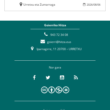
Urretxu eta Zumarraga
2026
/
08
/
06
Goierriko Hitza
943 72 34 08
goierri@hitza.eus
Iparragirre, 11 20700 – URRETXU
Nor gara