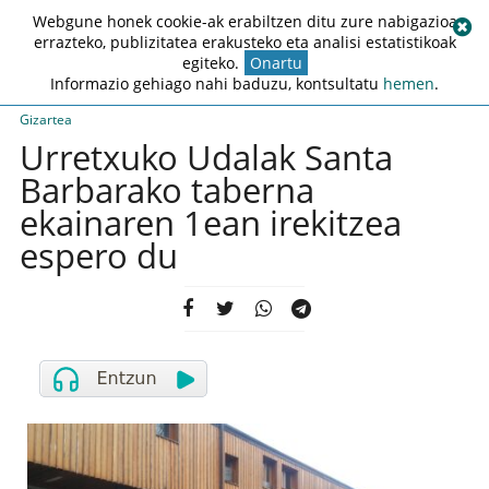
Webgune honek cookie-ak erabiltzen ditu zure nabigazioa
errazteko, publizitatea erakusteko eta analisi estatistikoak
egiteko.
Onartu
Informazio gehiago nahi baduzu, kontsultatu
hemen
.
Gizartea
Urretxuko Udalak Santa
Barbarako taberna
ekainaren 1ean irekitzea
espero du