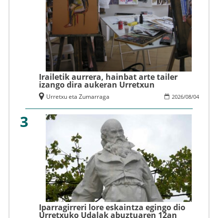
Irailetik aurrera, hainbat arte tailer
izango dira aukeran Urretxun
Urretxu eta Zumarraga
2026
/
08
/
04
3
Iparragirreri lore eskaintza egingo dio
Urretxuko Udalak abuztuaren 12an