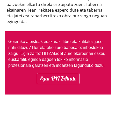
batzuekin elkartu direla ere aipatu zuen. Taberna
ekainaren 1ean irekitzea espero dute eta taberna
eta jatetxea zaharberritzeko obra hurrengo neguan
egingo da.
Goierriko albisteak euskaraz, libre eta kalitatez jaso
nahi dituzu?
Horretarako zure babesa ezinbestekoa
zaigu. Egin zaitez HITZAkide!
Zure ekarpenari esker,
euskaratik eginda dagoen tokiko informazio
profesionala garatzen eta indartzen lagunduko duzu.
Egin HITZAkide