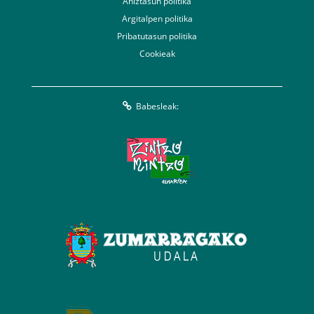
Aniztasun politika
Argitalpen politika
Pribatutasun politika
Cookieak
Babesleak: