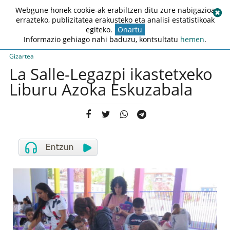
Webgune honek cookie-ak erabiltzen ditu zure nabigazioa
errazteko, publizitatea erakusteko eta analisi estatistikoak
egiteko.
Onartu
Informazio gehiago nahi baduzu, kontsultatu
hemen
.
Gizartea
La Salle-Legazpi ikastetxeko
Liburu Azoka Eskuzabala