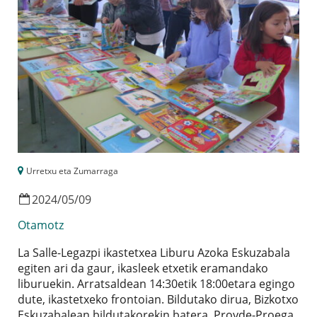
Urretxu eta Zumarraga
2024
/
05
/
09
Otamotz
La Salle-Legazpi ikastetxea Liburu Azoka Eskuzabala
egiten ari da gaur, ikasleek etxetik eramandako
liburuekin. Arratsaldean 14:30etik 18:00etara egingo
dute, ikastetxeko frontoian. Bildutako dirua, Bizkotxo
Eskuzabalean bildutakorekin batera, Proyde-Proega