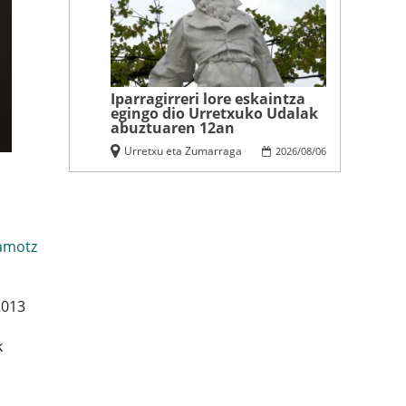
Iparragirreri lore eskaintza
egingo dio Urretxuko Udalak
abuztuaren 12an
Urretxu eta Zumarraga
2026
/
08
/
06
amotz
2013
k