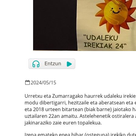
2024
/
05
/
15
Urretxu eta Zumarragako haurrek udaleku irekiez
modu dibertigarri, hezitzaile eta aberatsean eta
eta 2018 urteen bitartean (biak barne) jaiotako 
uztailaren 22an amaitu. Astelehenetik ostiralera a
jakinaraziko zaie euren topalekua.
Izena emateko epea bihar (osteguna) irekiko dut