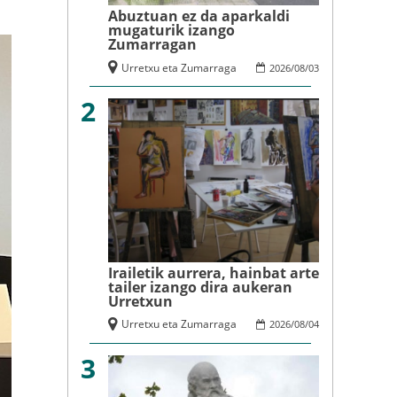
Abuztuan ez da aparkaldi
mugaturik izango
Zumarragan
Urretxu eta Zumarraga
2026
/
08
/
03
2
Irailetik aurrera, hainbat arte
tailer izango dira aukeran
Urretxun
Urretxu eta Zumarraga
2026
/
08
/
04
3