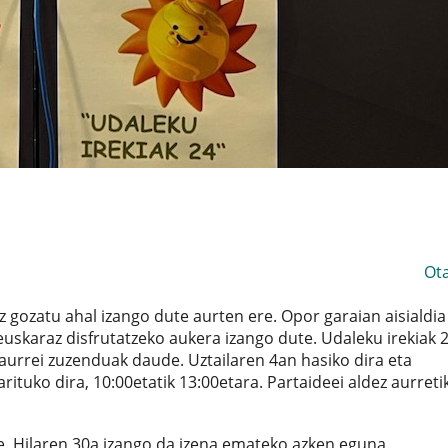
Ot
 gozatu ahal izango dute aurten ere. Opor garaian aisialdia
 euskaraz disfrutatzeko aukera izango dute. Udaleku irekiak 
haurrei zuzenduak daude. Uztailaren 4an hasiko dira eta
rituko dira, 10:00etatik 13:00etara. Partaideei aldez aurreti
e. Hilaren 30a izango da izena emateko azken eguna.