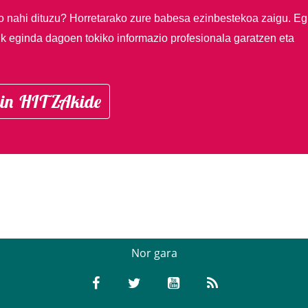
so nahi dituzu?
Horretarako zure babesa ezinbestekoa zaigu. Eg
ik eginda dagoen tokiko informazio profesionala garatzen eta
in HITZAkide
Nor gara