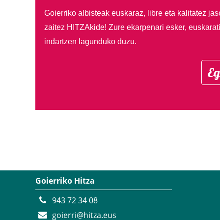
Goierriko albisteak euskaraz, libre eta kalitatez ja
zaitez HITZAkide!
Zure ekarpenari esker, euskarat
indartzen lagunduko duzu.
Eg
Goierriko Hitza
943 72 34 08
goierri@hitza.eus