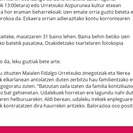
tik 13:00etara) edo Urretxuko Aizpurunea kultur etxean
ra hor eraman beharrekoak: izen emate orria guztiz beteta 
urokoa da. Eskaera orrian adierazitako kontu korrontearen
iteke, maiatzaren 31 baino lehen. Baina behin betiko izen
ko batetik pasatzea, Osakidetzako txartelaren fotokopia
 da, leku guztiak bete arte.
u zituzten Maialen Fidalgo Urretxuko zinegotziak eta Nerea
k elkarlanean antolatzen duten zerbitzu hau familientzako e
ogoratu zuten. “Batzutan zaila izaten da familia kontziliazio
z bat gehienetan. Udalekuek horretan ere lagundu nahi dut
earen helburuarekin. Aldi berean, udaleku irekiek enpleguar
k kontratatzen dira haurrekin aritzeko. Balorazioa oso posi