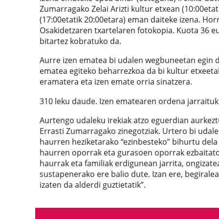
Zumarragako Zelai Arizti kultur etxean (10:00eta
(17:00etatik 20:00etara) eman daiteke izena. Hor
Osakidetzaren txartelaren fotokopia. Kuota 36 e
bitartez kobratuko da.
Aurre izen ematea bi udalen wegbuneetan egin da
ematea egiteko beharrezkoa da bi kultur etxeeta
eramatera eta izen emate orria sinatzera.
310 leku daude. Izen ematearen ordena jarraituko
Aurtengo udaleku irekiak atzo eguerdian aurkezt
Errasti Zumarragako zinegotziak. Urtero bi udale
haurren heziketarako “ezinbesteko” bihurtu dela g
haurren oporrak eta gurasoen oporrak ezbaitato
haurrak eta familiak erdigunean jarrita, ongizat
sustapenerako ere balio dute. Izan ere, begiralea
izaten da alderdi guztietatik”.