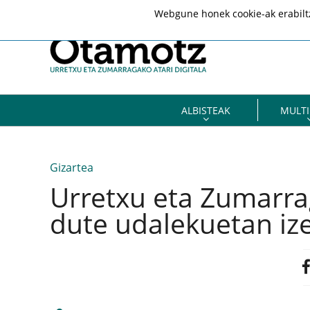
Webgune honek cookie-ak erabiltze
ALBISTEAK
MULTI
Gizartea
Urretxu eta Zumarra
dute udalekuetan i