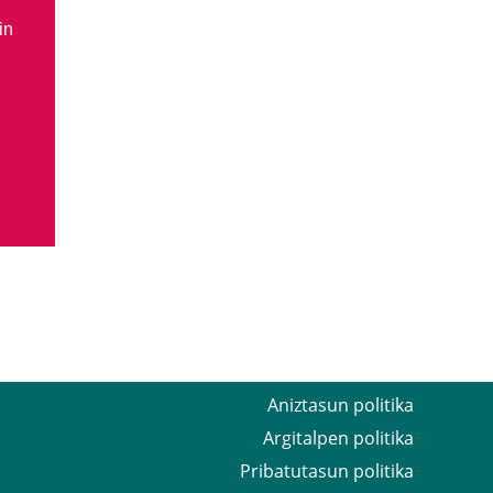
in
Aniztasun politika
Argitalpen politika
Pribatutasun politika