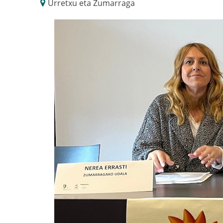
Urretxu eta Zumarraga