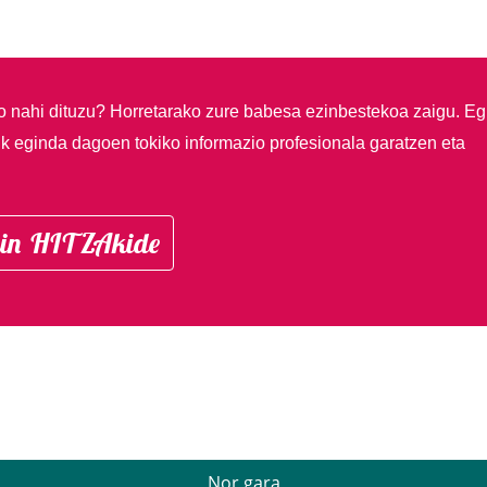
so nahi dituzu?
Horretarako zure babesa ezinbestekoa zaigu. Eg
ik eginda dagoen tokiko informazio profesionala garatzen eta
in HITZAkide
Nor gara