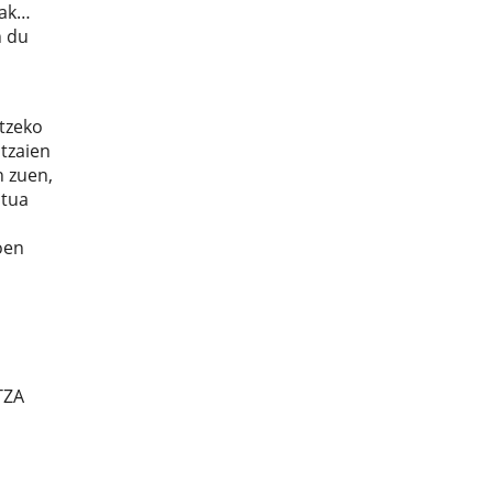
nak…
n du
itzeko
itzaien
 zuen,
atua
oen
TZA