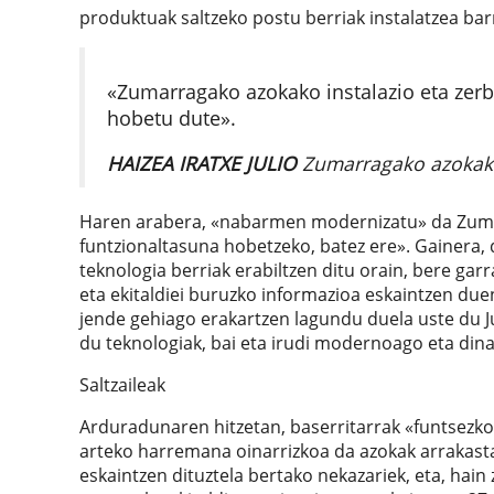
produktuak saltzeko postu berriak instalatzea bar
«Zumarragako azokako instalazio eta zerbi
hobetu dute».
HAIZEA IRATXE JULIO
Zumarragako azokak
Haren arabera, «nabarmen modernizatu» da Zumar
funtzionaltasuna hobetzeko, batez ere». Gainera, 
teknologia berriak erabiltzen ditu orain, bere ga
eta ekitaldiei buruzko informazioa eskaintzen due
jende gehiago erakartzen lagundu duela uste du Ju
du teknologiak, bai eta irudi modernoago eta din
Saltzaileak
Arduradunaren hitzetan, baserritarrak «funtsezk
arteko harremana oinarrizkoa da azokak arrakasta
eskaintzen dituztela bertako nekazariek, eta, hain 