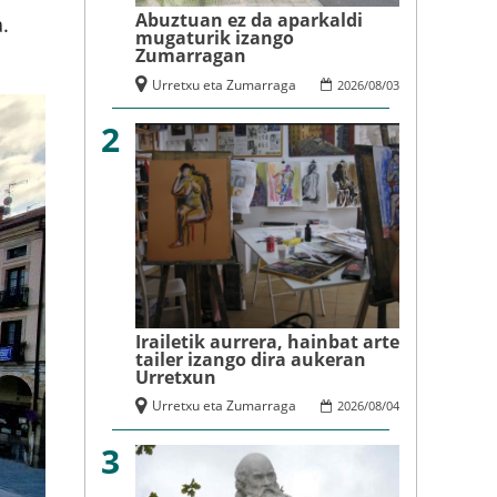
Abuztuan ez da aparkaldi
.
mugaturik izango
Zumarragan
Urretxu eta Zumarraga
2026
/
08
/
03
2
Irailetik aurrera, hainbat arte
tailer izango dira aukeran
Urretxun
Urretxu eta Zumarraga
2026
/
08
/
04
3