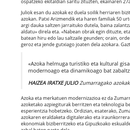
ospatzeko ekitaldian saritu zituzten, ekainaren 27
Juliok esan du azokak ez duela soilik herriaren bizi
azokan. Patxi Arizmendik eta haren familiak 50 ur
argi dauka saltzen jarraituko dutela, baina zalant
aldatu» direla eta. «Nabean obrak egin dituzte, et
batean hiru edo lau saltzaile geunden; orain, orde
geroz eta jende gutxiago joaten dela azokara. Gazt
«Azoka helmuga turistiko eta kultural gisa
modernoago eta dinamikoago bat zabaltz
HAIZEA IRATXE JULIO
Zumarragako azokak
Azoka eta merkatuen modernizazioa ez da Zumarrag
azoketako azpiegiturak berritzen eta teknologia be
esperientzia hobetzeko. Ordizian, esaterako, Zu
azokaren eraldaketa digitalerako eta iraunkorrera
ekonomiak biziberritzeko eta Gipuzkoako eskualde
zabal baten parte dela.