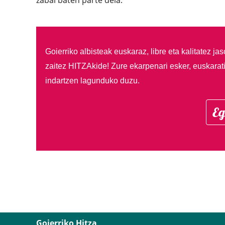
Goierriko albisteak euskaraz, libre eta kalitatez ja
zaitez HITZAkide!
Zure ekarpenari esker, euskarat
indartzen lagunduko duzu.
Eg
Goierriko Hitza