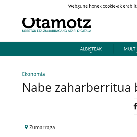
Webgune honek cookie-ak erabiltze
ALBISTEAK
MULTI
Ekonomia
Nabe zaharberritua 
Zumarraga