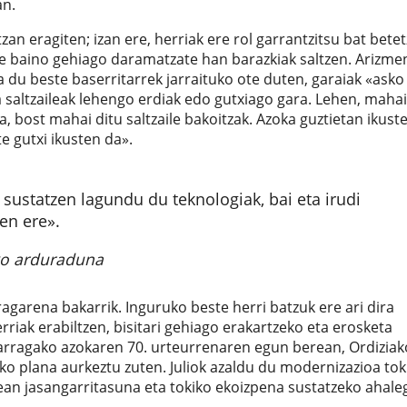
an.
tzan eragiten; izan ere, herriak ere rol garrantzitsu bat bete
te baino gehiago daramatzate han barazkiak saltzen. Arizme
za du beste baserritarrek jarraituko ote duten, garaiak «asko
a saltzaileak lehengo erdiak edo gutxiago gara. Lehen, mahai
a, bost mahai ditu saltzaile bakoitzak. Azoka guztietan ikust
e gutxi ikusten da».
 sustatzen lagundu du teknologiak, bai eta irudi
en ere».
o arduraduna
arena bakarrik. Inguruko beste herri batzuk ere ari dira
rriak erabiltzen, bisitari gehiago erakartzeko eta erosketa
marragako azokaren 70. urteurrenaren egun berean, Ordiziak
ko plana aurkeztu zuten. Juliok azaldu du modernizazioa tok
an jasangarritasuna eta tokiko ekoizpena sustatzeko ahale