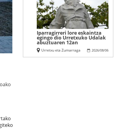
Iparragirreri lore eskaintza
egingo dio Urretxuko Udalak
abuztuaren 12an
Urretxu eta Zumarraga
2026
/
08
/
06
koako
rtako
giteko