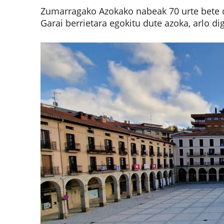
Zumarragako Azokako nabeak 70 urte bete di
Garai berrietara egokitu dute azoka, arlo dig