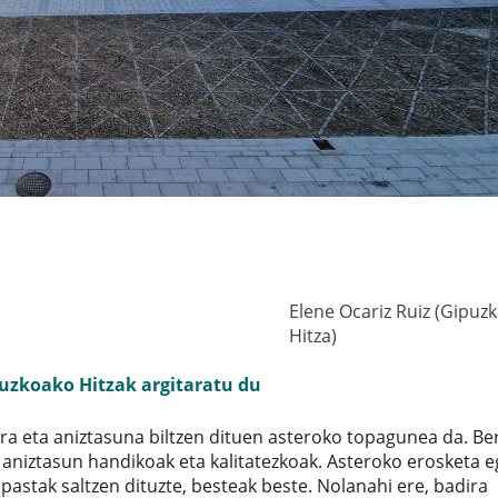
Elene Ocariz Ruiz (Gipuz
Hitza)
uzkoako Hitzak argitaratu du
a eta aniztasuna biltzen dituen asteroko topagunea da. Be
 aniztasun handikoak eta kalitatezkoak. Asteroko erosketa e
 pastak saltzen dituzte, besteak beste. Nolanahi ere, badira