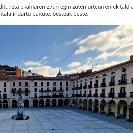
tu, eta ekainaren 27an egin zuten urteurren ekitaldia
itala indartu baitute, besteak beste.