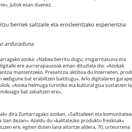
ne», Juliok esan duenez.
tzu berriek saltzaile eta erosleentzako esperientzia
o arduraduna
ragako azoka: «Nabea berritu dugu; irisgarritasuna eta
digitalki ere aurrerapausoak eman dituztela dio: «Azokak
rrantzia mantentzeko. Presentzia aktiboa du Interneten, pro
n webgune bat erabiltzen baititugu». Arlo digitalaren garap
liok. «Azoka helmuga turistiko eta kultural gisa sustatzen 
amikoago bat zabaltzen ere».
oak» dira Zumarragako azokan. «Saltzaileen eta komunitate
 izan dezan». Azaldu du «kalitatezko produktu freskoak»
zuzen ere, egiten duten lana aitortze aldera, 70. urteurrena