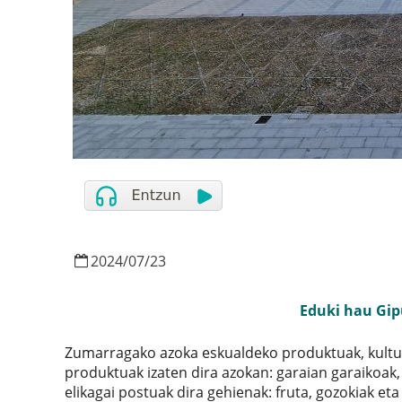
2024
/
07
/
23
Eduki hau Gip
Zumarragako azoka eskualdeko produktuak, kultur
produktuak izaten dira azokan: garaian garaikoak,
elikagai postuak dira gehienak: fruta, gozokiak eta