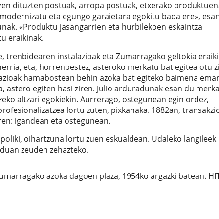
tzen dituzten postuak, arropa postuak, etxerako produktue
, modernizatu eta egungo garaietara egokitu bada ere», esa
nak. «Produktu jasangarrien eta hurbilekoen eskaintza
u eraikinak.
e, trenbidearen instalazioak eta Zumarragako geltokia eraik
rria, eta, horrenbestez, asteroko merkatu bat egitea otu z
tazioak hamabostean behin azoka bat egiteko baimena eman
ta, astero egiten hasi ziren. Julio arduradunak esan du merk
zeko altzari egokiekin. Aurrerago, ostegunean egin ordez,
rofesionalizatzea lortu zuten, pixkanaka. 1882an, transakzi
iren: igandean eta ostegunean.
-poliki, oihartzuna lortu zuen eskualdean. Udaleko langileek
moduan zeuden zehazteko.
umarragako azoka dagoen plaza, 1954ko argazki batean. HI