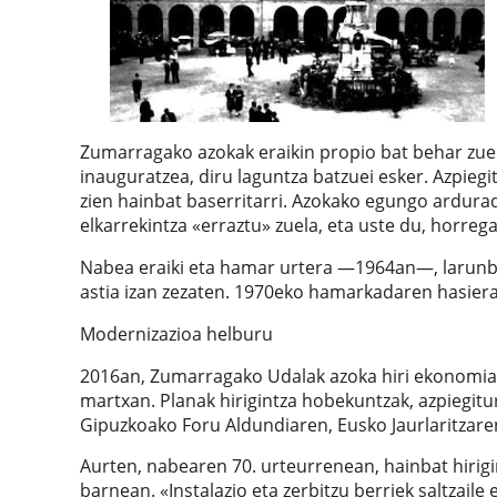
Zumarragako azokak eraikin propio bat behar zuela 
inauguratzea, diru laguntza batzuei esker. Azpie
zien hainbat baserritarri. Azokako egungo ardura
elkarrekintza «erraztu» zuela, eta uste du, horreg
Nabea eraiki eta hamar urtera —1964an—, larunba
astia izan zezaten. 1970eko hamarkadaren hasieran
Modernizazioa helburu
2016an, Zumarragako Udalak azoka hiri ekonomiak
martxan. Planak hirigintza hobekuntzak, azpiegitur
Gipuzkoako Foru Aldundiaren, Eusko Jaurlaritzar
Aurten, nabearen 70. urteurrenean, hainbat hirig
barnean. «Instalazio eta zerbitzu berriek saltzail