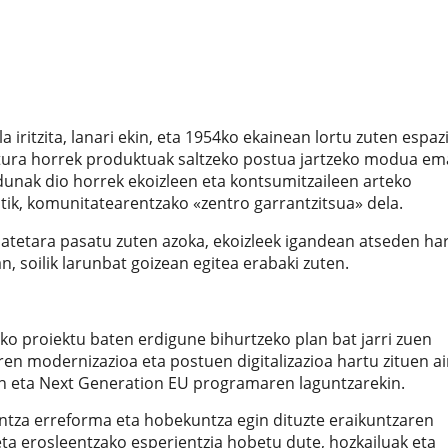
iritzita, lanari ekin, eta 1954ko ekainean lortu zuten espaz
gitura horrek produktuak saltzeko postua jartzeko modua e
dunak dio horrek ekoizleen eta kontsumitzaileen arteko
atik, komunitatearentzako «zentro garrantzitsua» dela.
tetara pasatu zuten azoka, ekoizleek igandean atseden ha
, soilik larunbat goizean egitea erabaki zuten.
o proiektu baten erdigune bihurtzeko plan bat jarri zuen
en modernizazioa eta postuen digitalizazioa hartu zituen ai
en eta Next Generation EU programaren laguntzarekin.
intza erreforma eta hobekuntza egin dituzte eraikuntzaren
e eta erosleentzako esperientzia hobetu dute, hozkailuak eta