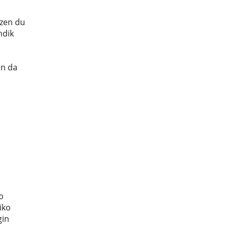
tzen du
ndik
en da
o
iko
gin