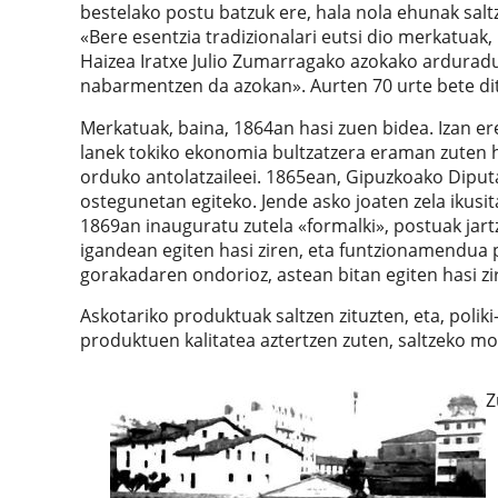
bestelako postu batzuk ere, hala nola ehunak sal
«Bere esentzia tradizionalari eutsi dio merkatuak
Haizea Iratxe Julio Zumarragako azokako arduradu
nabarmentzen da azokan». Aurten 70 urte bete dit
Merkatuak, baina, 1864an hasi zuen bidea. Izan er
lanek tokiko ekonomia bultzatzera eraman zuten he
orduko antolatzaileei. 1865ean, Gipuzkoako Dipu
ostegunetan egiteko. Jende asko joaten zela ikusi
1869an inauguratu zutela «formalki», postuak jart
igandean egiten hasi ziren, eta funtzionamendua p
gorakadaren ondorioz, astean bitan egiten hasi z
Askotariko produktuak saltzen zituzten, eta, poliki
produktuen kalitatea aztertzen zuten, saltzeko 
Z