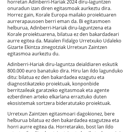
horretan Adinberri-Hariak 2024 diru-laguntzen
onuradun izan diren egitasmoak aurkeztu dira.
Horrez gain, Korale Europa mailako proiektuaren
aurrerapausoen berri eman da. Bi egitasmoen
helburua, Adinberri-Hariak diru-laguntzena eta
Korale proiektuarena, bilatua ez den bakardadeari
aurre egitea da. Maialen Fidalgo Urretxuko Udaleko
Gizarte Ekintza zinegotziak Urretxun Zaintzen
egitasmoa aurkeztu du.
Adinberri-Hariak diru-laguntza deialdiaren eskutik
800.000 euro banatuko dira. Hiru lan ildo lagunduko
ditu: bilatua ez den bakardadea ezagutu eta
diagnostikatzeko proiektuak, konponbide
berritzaileak garatzeko egitasmoak eta agente
ezberdinen arteko elkarlana erraztuko duten
ekosistemak sortzera bideratutako proiektuak.
Urretxun Zaintzen egitasmoari dagokionez, bere
helburua bilatua ez den bakardadea ezagutzea eta
horri aurre egitea da. Horretarako, bost lan ildo