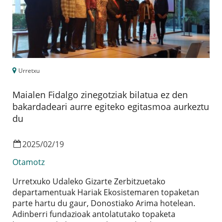
Urretxu
Maialen Fidalgo zinegotziak bilatua ez den
bakardadeari aurre egiteko egitasmoa aurkeztu
du
2025
/
02
/
19
Otamotz
Urretxuko Udaleko Gizarte Zerbitzuetako
departamentuak Hariak Ekosistemaren topaketan
parte hartu du gaur, Donostiako Arima hotelean.
Adinberri fundazioak antolatutako topaketa