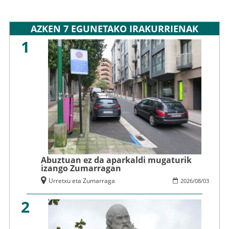
AZKEN 7 EGUNETAKO IRAKURRIENAK
1
Abuztuan ez da aparkaldi mugaturik
izango Zumarragan
Urretxu eta Zumarraga
2026
/
08
/
03
2