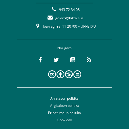
943 72 34 08
goierri@hitza.eus
Iparragirre, 11 20700 – URRETXU
Nor gara
Aniztasun politika
Argitalpen politika
Pribatutasun politika
Cookieak