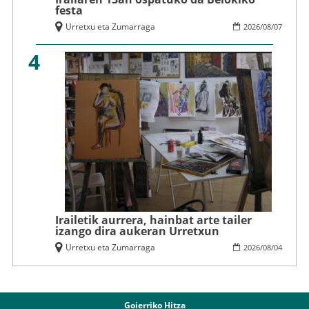
festa
Urretxu eta Zumarraga
2026
/
08
/
07
4
Irailetik aurrera, hainbat arte tailer
izango dira aukeran Urretxun
Urretxu eta Zumarraga
2026
/
08
/
04
Goierriko Hitza