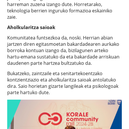
harreman zuzena izango dute. Horretarako,
teknologia berrien inguruko formazioa eskainiko
zaie.
Aholkularitza saioak
Komunitatea funtsezkoa da, noski. Herrian abian
jartzen diren egitasmoetan bakardadearen aurkako
borroka kontuan izango da, bizilagunen arteko
hartu-emana sustatuko da eta bakardade arriskuan
daudenen parte hartzea bultzatuko da.
Bukatzeko, zaintzaile eta senitartekoentzako
kontzientziazio eta aholkularitza saioak antolatuko
dira. Saio horietan gizarte langileak eta psikologoak
parte hartuko dute.