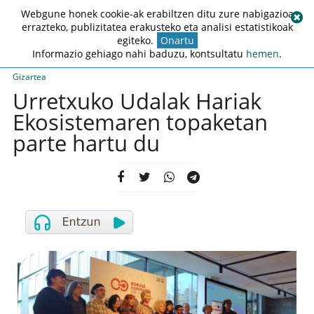
Webgune honek cookie-ak erabiltzen ditu zure nabigazioa
errazteko, publizitatea erakusteko eta analisi estatistikoak
egiteko.
Onartu
Informazio gehiago nahi baduzu, kontsultatu
hemen
.
Gizartea
Urretxuko Udalak Hariak
Ekosistemaren topaketan
parte hartu du