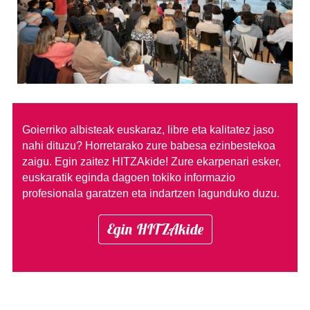
Goierriko albisteak euskaraz, libre eta kalitatez jaso
nahi dituzu?
Horretarako zure babesa ezinbestekoa
zaigu. Egin zaitez HITZAkide!
Zure ekarpenari esker,
euskaratik eginda dagoen tokiko informazio
profesionala garatzen eta indartzen lagunduko duzu.
Egin HITZAkide