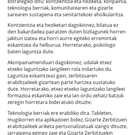
estrategiko ditu: kontzientzia eta heziketa, konpainia,
teknologia berriak, komunitatearen eta gizarte
sarearen sustapena eta senitartekoei aholkularitza.
Kontzientzia eta heziketari dagokionez, bilatua ez
den bakardadea pairatzen duten bizilagunek horren
jakitun izatea eta horri aurre egiteko erremintak
eskaintzea da helburua. Horretarako, psikologo
baten laguntza dute.
Akonpainamenduari dagokionez, udalak etxez
etxeko laguntzako langileen rola indartuko du.
Laguntza eskaintzeaz gain, zerbitzuaren
erabiltzaileek gizartean parte hartzea sustatuko
dute. Horretarako, etxez etxeko laguntzako langileei
formazioa eskainiko zaie eta lan ordu zehatz batzuk
zeregin horretara bideratuko dituzte.
Teknologia berriak ere erabiliko dira. Tableten,
mugikorren eta aplikazioen bidez, Gizarte Zerbitzuen
erabiltzaileek ariketa pertsonalizatuak izango dituzte,
jarraipena egingo zaie eta Gizarte Zerbitzuekin