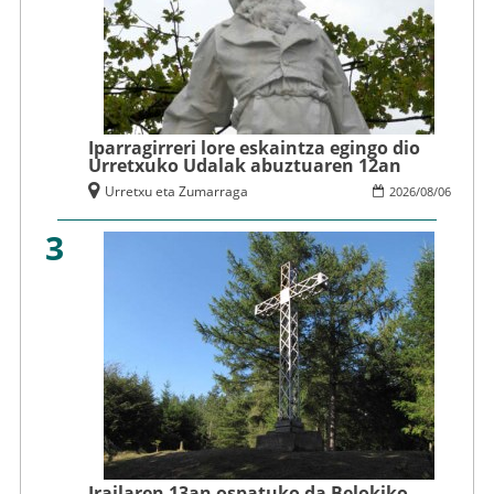
Iparragirreri lore eskaintza egingo dio
Urretxuko Udalak abuztuaren 12an
Urretxu eta Zumarraga
2026
/
08
/
06
3
Irailaren 13an ospatuko da Belokiko