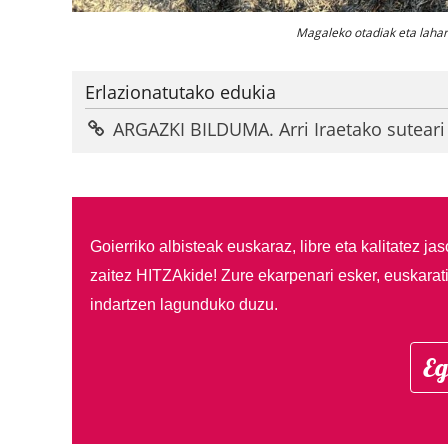
Magaleko otadiak eta lahar
Erlazionatutako edukia
ARGAZKI BILDUMA. Arri Iraetako suteari 
Goierriko albisteak euskaraz, libre eta kalitatez ja
zaitez HITZAkide!
Zure ekarpenari esker, euskarat
indartzen lagunduko duzu.
Eg