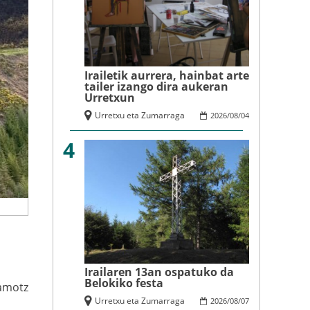
Irailetik aurrera, hainbat arte
tailer izango dira aukeran
Urretxun
Urretxu eta Zumarraga
2026
/
08
/
04
4
Irailaren 13an ospatuko da
Belokiko festa
amotz
Urretxu eta Zumarraga
2026
/
08
/
07