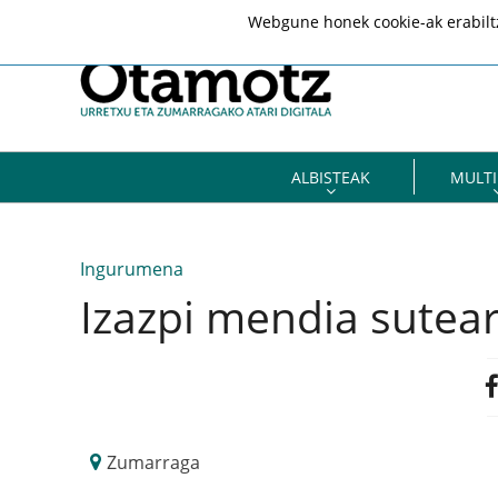
Webgune honek cookie-ak erabiltze
ALBISTEAK
MULTI
Ingurumena
Izazpi mendia sutea
Zumarraga