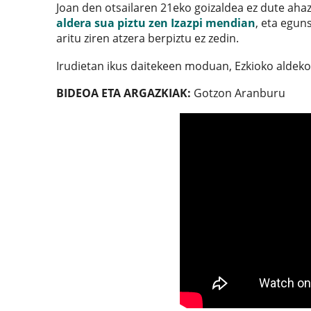
Joan den otsailaren 21eko goizaldea ez dute ahaz
aldera sua piztu zen Izazpi mendian
, eta egun
aritu ziren atzera berpiztu ez zedin.
Irudietan ikus daitekeen moduan, Ezkioko aldeko 
BIDEOA ETA ARGAZKIAK:
Gotzon Aranburu