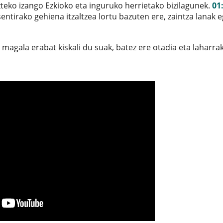
teko izango Ezkioko eta inguruko herrietako bizilagunek.
01
sentirako gehiena itzaltzea lortu bazuten ere, zaintza lanak e
magala erabat kiskali du suak, batez ere otadia eta laharrak