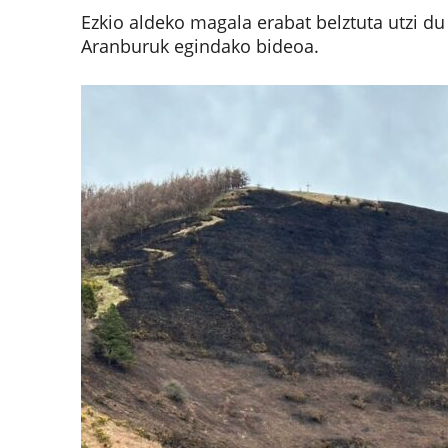
Ezkio aldeko magala erabat belztuta utzi du
Aranburuk egindako bideoa.