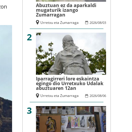
Abuztuan ez da aparkaldi
zon
mugaturik izango
Zumarragan
Urretxu eta Zumarraga
2026
/
08
/
03
2
Iparragirreri lore eskaintza
egingo dio Urretxuko Udalak
abuztuaren 12an
Urretxu eta Zumarraga
2026
/
08
/
06
3