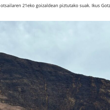
 otsailaren 21eko goizaldean piztutako suak. Ikus Got