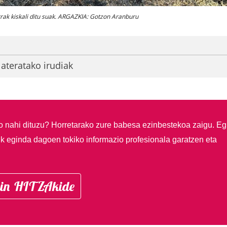
rak kiskali ditu suak. ARGAZKIA: Gotzon Aranburu
ateratako irudiak
so nahi dituzu?
Horretarako zure babesa ezinbestekoa zaigu. Eg
ik eginda dagoen tokiko informazio profesionala garatzen eta
in HITZAkide