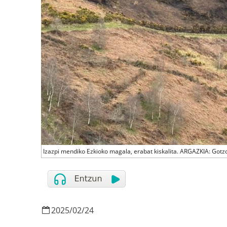
Izazpi mendiko Ezkioko magala, erabat kiskalita. ARGAZKIA: Got
2025
/
02
/
24