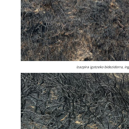
Izazpira igotzeko bidezidorra, i