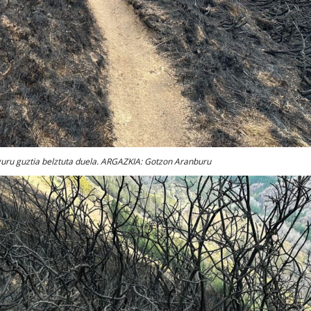
nguru guztia belztuta duela. ARGAZKIA: Gotzon Aranburu