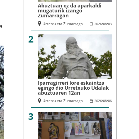
Abuztuan ez da aparkaldi
mugaturik izango
Zumarragan
Urretxu eta Zumarraga
2026
/
08
/
03
a
2
Iparragirreri lore eskaintza
egingo dio Urretxuko Udalak
abuztuaren 12an
Urretxu eta Zumarraga
2026
/
08
/
06
3