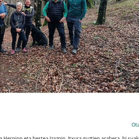
Ot
a Hernion eta bestea Izazpin. Itxura guztien arabera, bi suak