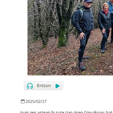
2025
/
02
/
27
Joan zen astean bi sute izan ziren Gipuzkoan: bat