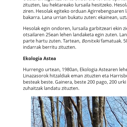
zituzten, lau hektareako lursaila hesitzeko. Heso
ziren. Hesolak egiteko orduan Agirrebengoaren l
bakarra. Lana urrian bukatu zuten: ekainean, uzt
Hesolak egin ondoren, lursaila garbitzeari ekin zi
otsailaren 25ean lehen landaketa egin zuten. La
parte hartu zuten. Tartean,
Bonitxiki
famatuak. 50
indarrak berritu zituzten.
Ekologia Astea
Hurrengo urtean, 1980an, Ekologia Astearen lehen
Linazasorok hitzaldiak eman zituzten eta Harrisbu
besteak beste. Gainera, beste 200 pago, 200 urki
zuhaitzak landatu zituzten.