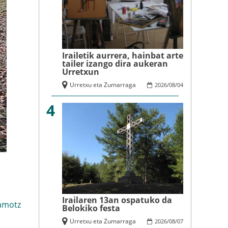
Irailetik aurrera, hainbat arte
tailer izango dira aukeran
Urretxun
Urretxu eta Zumarraga
2026
/
08
/
04
4
Irailaren 13an ospatuko da
amotz
Belokiko festa
Urretxu eta Zumarraga
2026
/
08
/
07