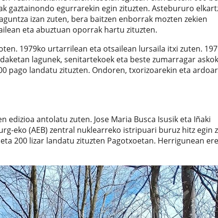
lak gaztainondo egurrarekin egin zituzten. Astebururo elkar
aguntza izan zuten, bera baitzen enborrak mozten zekien
ailean eta abuztuan oporrak hartu zituzten.
oten. 1979ko urtarrilean eta otsailean lursaila itxi zuten. 19
ndaketan lagunek, senitartekoek eta beste zumarragar askok
0 pago landatu zituzten. Ondoren, txorizoarekin eta ardoar
 edizioa antolatu zuten. Jose Maria Busca Isusik eta Iñaki
rg-eko (AEB) zentral nuklearreko istripuari buruz hitz egin 
 eta 200 lizar landatu zituzten Pagotxoetan. Herrigunean er