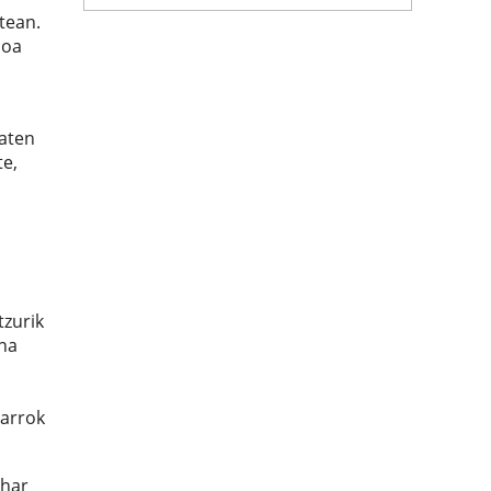
tean.
soa
maten
te,
tzurik
ena
Garrok
ehar