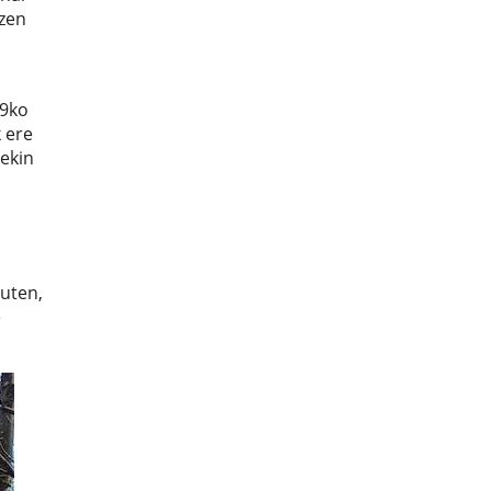
tzen
79ko
 ere
ekin
zuten,
e