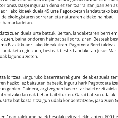
orionez, Izazpi inguruan dena ez zen txarra izan joan zen as
adrillako kideek duela 45 urte Pagotxoetan landatutako ba
talde ekologistaren sorreran eta naturaren aldeko hainbat
ko hamarkadetan.
idatzi zuen duela urte batzuk. Bertan, landaketaren berri e
k zuen, baina ondoren hainbat sail sortu ziren. Besteak bes
ma Bizikik kuadrillako kideak ziren. Pagotxeta Berri taldeak
ko landaketa egin zuen, besteak beste. Landaketan Jesus Mari
oak lagundu zieten.
a lortzea. «Inguruko baserritarrek gure ideiak ez zuela zen
ren haziko, ez baitzuten babesik. Inguru hark Pagotxoeta iz
n genien. Gainera, argi zegoen baserritar haiei ez zitzaiela
ntzentzako larreak behar baitzituzten. Garai batean udalak
. Urte bat kosta zitzaigun udala konbentzitzea», jaso zuen 
en 1ean kalekume haiek hesolak egiteari ekin zioten. 600 b