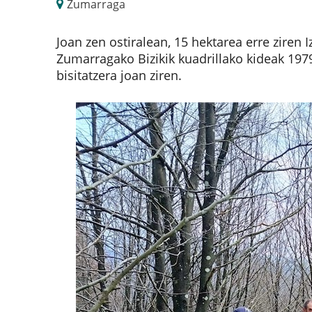
Zumarraga
Joan zen ostiralean, 15 hektarea erre ziren
Zumarragako Bizikik kuadrillako kideak 19
bisitatzera joan ziren.