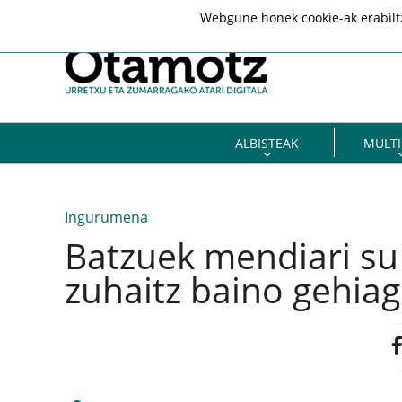
Webgune honek cookie-ak erabiltze
ALBISTEAK
MULTI
Ingurumena
Batzuek mendiari su
zuhaitz baino gehia