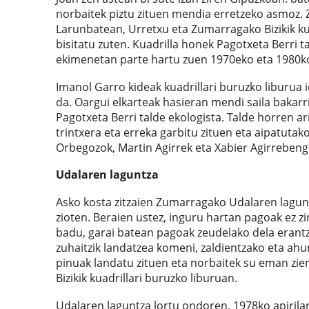
norbaitek piztu zituen mendia erretzeko asmoz. Z
Larunbatean, Urretxu eta Zumarragako Bizikik ku
bisitatu zuten. Kuadrilla honek Pagotxeta Berri 
ekimenetan parte hartu zuen 1970eko eta 1980
Imanol Garro kideak kuadrillari buruzko liburua 
da. Oargui elkarteak hasieran mendi saila bakarri
Pagotxeta Berri talde ekologista. Talde horren ari
trintxera eta erreka garbitu zituen eta aipatuta
Orbegozok, Martin Agirrek eta Xabier Agirrebeng
Udalaren laguntza
Asko kosta zitzaien Zumarragako Udalaren laguntz
zioten. Beraien ustez, inguru hartan pagoak ez zi
badu, garai batean pagoak zeudelako dela erantzu
zuhaitzik landatzea komeni, zaldientzako eta ahu
pinuak landatu zituen eta norbaitek su eman zien
Bizikik kuadrillari buruzko liburuan.
Udalaren laguntza lortu ondoren, 1978ko apirilar