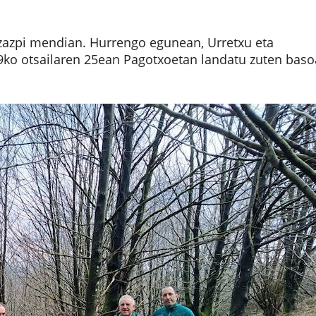
 Izazpi mendian. Hurrengo egunean, Urretxu eta
79ko otsailaren 25ean Pagotxoetan landatu zuten baso