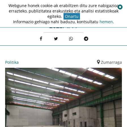
Webgune honek cookie-ak erabiltzen ditu zure nabigazioa
errazteko, publizitatea erakusteko eta analisi estatistikoak
egiteko.
Onartu
Informazio gehiago nahi baduzu, kontsultatu
hemen
.
2025/4/11
Politika
Zumarraga