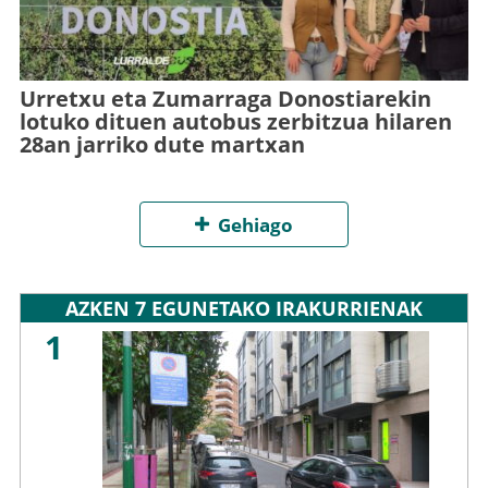
Urretxu eta Zumarraga Donostiarekin
lotuko dituen autobus zerbitzua hilaren
28an jarriko dute martxan
Gehiago
AZKEN 7 EGUNETAKO IRAKURRIENAK
1