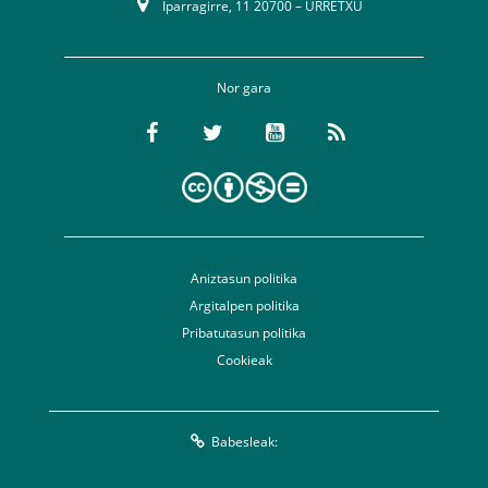
Iparragirre, 11 20700 – URRETXU
Nor gara
Aniztasun politika
Argitalpen politika
Pribatutasun politika
Cookieak
Babesleak: