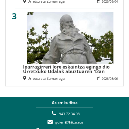
Urretxu eta Zumarraga
2026
/
08
/
04
3
Iparragirreri lore eskaintza egingo dio
Urretxuko Udalak abuztuaren 12an
Urretxu eta Zumarraga
2026
/
08
/
06
Goierriko Hitza
943 72 34 08
goierri@hitza.eus