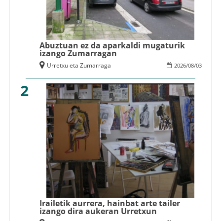
Abuztuan ez da aparkaldi mugaturik
izango Zumarragan
Urretxu eta Zumarraga
2026
/
08
/
03
2
Irailetik aurrera, hainbat arte tailer
izango dira aukeran Urretxun