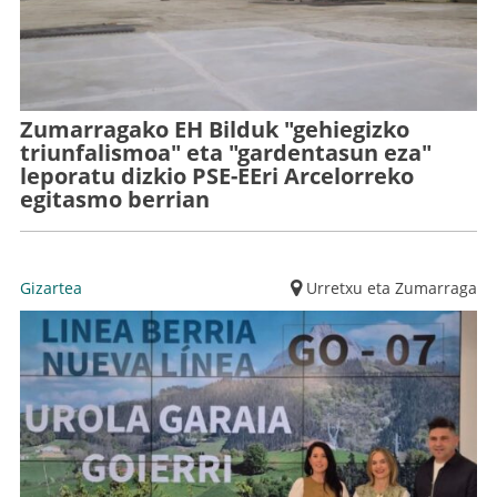
Zumarragako EH Bilduk "gehiegizko
triunfalismoa" eta "gardentasun eza"
leporatu dizkio PSE-EEri Arcelorreko
egitasmo berrian
Gizartea
Urretxu eta Zumarraga