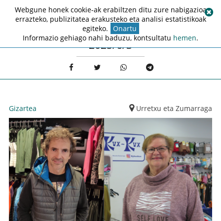
Webgune honek cookie-ak erabiltzen ditu zure nabigazioa
errazteko, publizitatea erakusteko eta analisi estatistikoak
egiteko.
Onartu
Informazio gehiago nahi baduzu, kontsultatu
hemen
.
2025/6/3
Gizartea
Urretxu eta Zumarraga