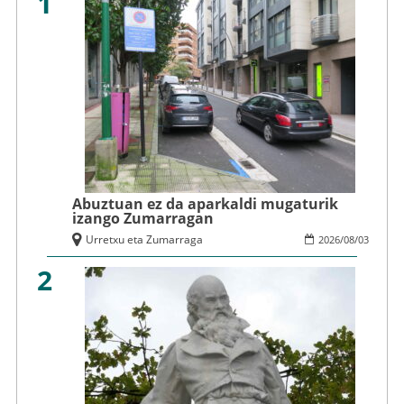
1
Abuztuan ez da aparkaldi mugaturik
izango Zumarragan
Urretxu eta Zumarraga
2026
/
08
/
03
2