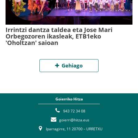
Irrintzi dantza taldea eta Jose Mari
Orbegozoren ikasleak, ETB1eko
'Oholtzan' saioan
Gehiago
Goierriko Hitza
943 72 34 08
goierri@hitza.eus
Iparragirre, 11 20700 – URRETXU