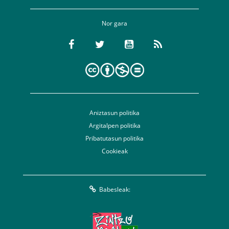
Nor gara
Aniztasun politika
Argitalpen politika
Pribatutasun politika
Cookieak
Babesleak: