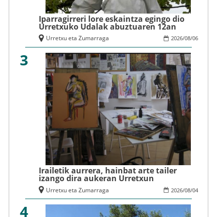
Iparragirreri lore eskaintza egingo dio
Urretxuko Udalak abuztuaren 12an
Urretxu eta Zumarraga
2026
/
08
/
06
3
Irailetik aurrera, hainbat arte tailer
izango dira aukeran Urretxun
Urretxu eta Zumarraga
2026
/
08
/
04
4