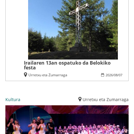
Irailaren 13an ospatuko da Belokiko
festa
Urretxu eta Zumarraga
2026
/
08
/
07
Kultura
Urretxu eta Zumarraga