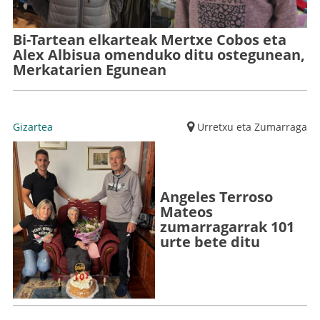
Bi-Tartean elkarteak Mertxe Cobos eta
Alex Albisua omenduko ditu ostegunean,
Merkatarien Egunean
Gizartea
Urretxu eta Zumarraga
Angeles Terroso
Mateos
zumarragarrak 101
urte bete ditu