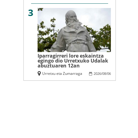
3
Iparragirreri lore eskaintza
egingo dio Urretxuko Udalak
abuztuaren 12an
Urretxu eta Zumarraga
2026
/
08
/
06