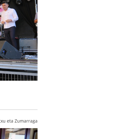
txu eta Zumarraga