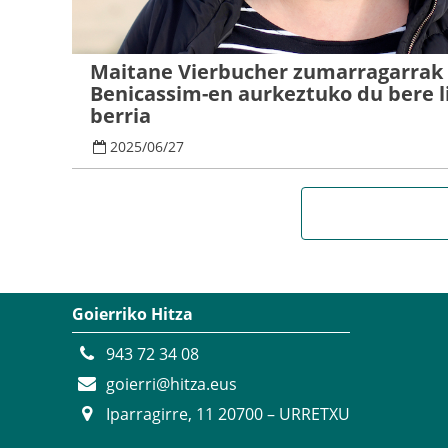
Maitane Vierbucher zumarragarrak
Benicassim-en aurkeztuko du bere l
berria
2025
/
06
/
27
Goierriko Hitza
943 72 34 08
goierri@hitza.eus
Iparragirre, 11 20700 – URRETXU