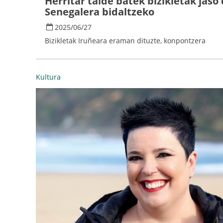
Herritar talde batek bizikletak jaso 
Senegalera bidaltzeko
2025
/
06
/
27
Bizikletak Iruñeara eraman dituzte, konpontzera
Kultura