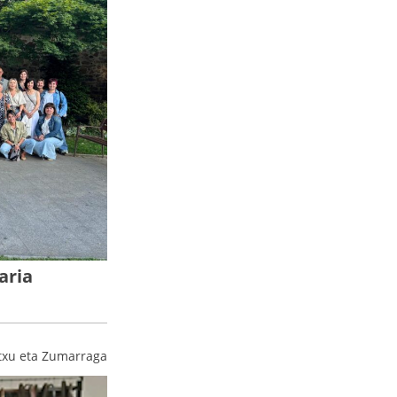
aria
txu eta Zumarraga