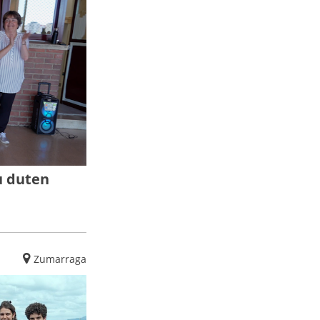
u duten
Zumarraga