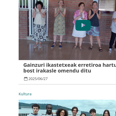
Gainzuri ikastetxeak erretiroa hart
bost irakasle omendu ditu
2025
/
06
/
27
Kultura