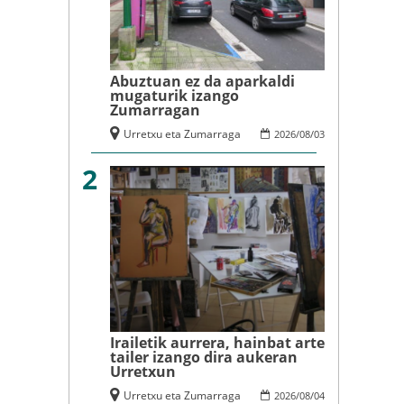
Abuztuan ez da aparkaldi
mugaturik izango
Zumarragan
Urretxu eta Zumarraga
2026
/
08
/
03
2
Irailetik aurrera, hainbat arte
tailer izango dira aukeran
Urretxun
Urretxu eta Zumarraga
2026
/
08
/
04