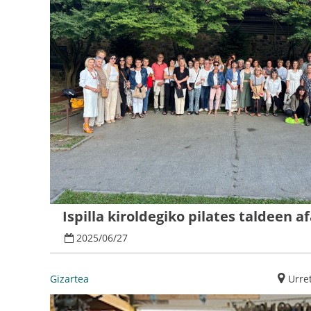
Ispilla kiroldegiko pilates taldeen af
2025
/
06
/
27
Gizartea
Urre