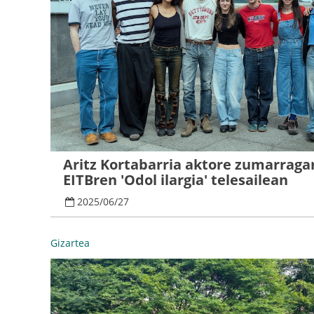
Aritz Kortabarria aktore zumarragar
EITBren 'Odol ilargia' telesailean
2025
/
06
/
27
Gizartea