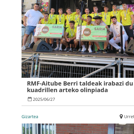
RMF-Aitube Berri taldeak irabazi du
kuadrillen arteko olinpiada
2025
/
06
/
27
Gizartea
Urre