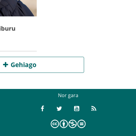
iburu
Gehiago
Nor gara