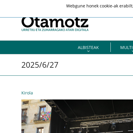
Webgune honek cookie-ak erabiltze
ALBISTEAK
MULTI
2025/6/27
Kirola