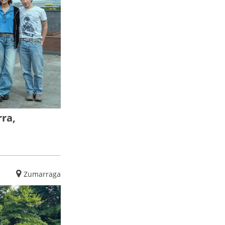
ra,
Zumarraga