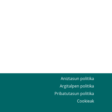
Aniztasun politika
Argitalpen politika
Pribatutasun politika
Cookieak