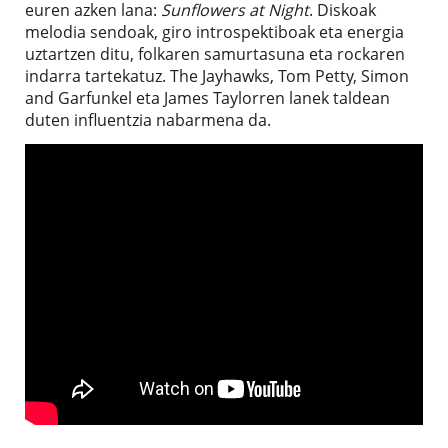
euren azken lana:
Sunflowers at Night
. Diskoak
melodia sendoak, giro introspektiboak eta energia
uztartzen ditu, folkaren samurtasuna eta rockaren
indarra tartekatuz. The Jayhawks, Tom Petty, Simon
and Garfunkel eta James Taylorren lanek taldean
duten influentzia nabarmena da.