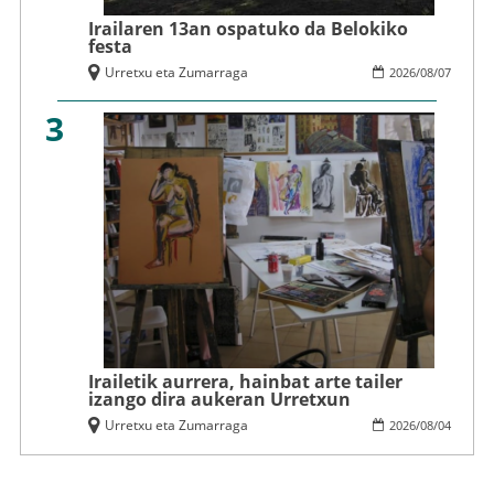
Irailaren 13an ospatuko da Belokiko
festa
Urretxu eta Zumarraga
2026
/
08
/
07
3
Irailetik aurrera, hainbat arte tailer
izango dira aukeran Urretxun
Urretxu eta Zumarraga
2026
/
08
/
04