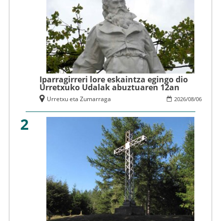
Iparragirreri lore eskaintza egingo dio
Urretxuko Udalak abuztuaren 12an
Urretxu eta Zumarraga
2026
/
08
/
06
2