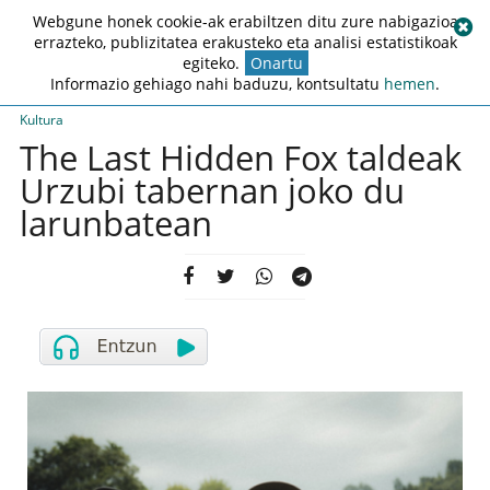
Webgune honek cookie-ak erabiltzen ditu zure nabigazioa
errazteko, publizitatea erakusteko eta analisi estatistikoak
egiteko.
Onartu
Informazio gehiago nahi baduzu, kontsultatu
hemen
.
Kultura
The Last Hidden Fox taldeak
Urzubi tabernan joko du
larunbatean