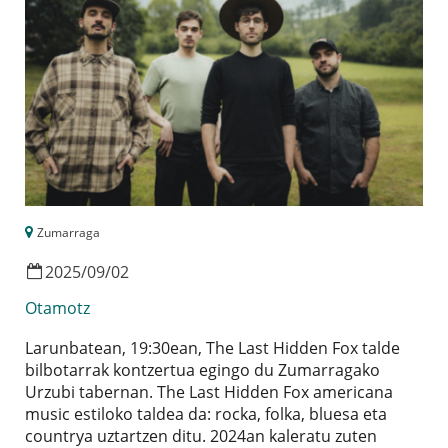
Zumarraga
2025
/
09
/
02
Otamotz
Larunbatean, 19:30ean, The Last Hidden Fox talde
bilbotarrak kontzertua egingo du Zumarragako
Urzubi tabernan. The Last Hidden Fox americana
music estiloko taldea da: rocka, folka, bluesa eta
countrya uztartzen ditu. 2024an kaleratu zuten