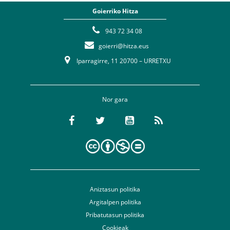
Goierriko Hitza
943 72 34 08
goierri@hitza.eus
Iparragirre, 11 20700 – URRETXU
Nor gara
Aniztasun politika
Argitalpen politika
Pribatutasun politika
Cookieak