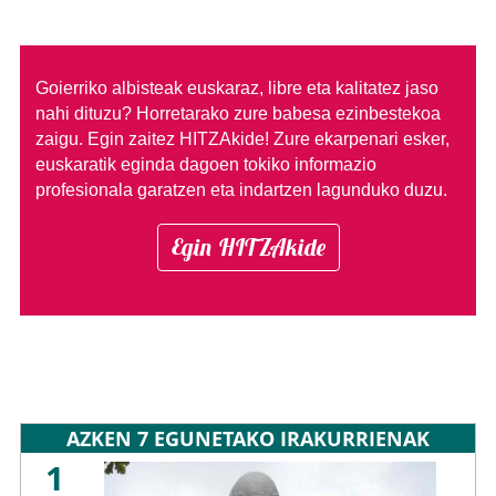
Goierriko albisteak euskaraz, libre eta kalitatez jaso
nahi dituzu?
Horretarako zure babesa ezinbestekoa
zaigu. Egin zaitez HITZAkide!
Zure ekarpenari esker,
euskaratik eginda dagoen tokiko informazio
profesionala garatzen eta indartzen lagunduko duzu.
Egin HITZAkide
AZKEN 7 EGUNETAKO IRAKURRIENAK
1