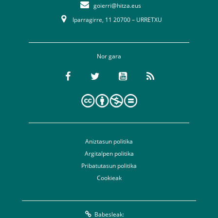
goierri@hitza.eus
Iparragirre, 11 20700 – URRETXU
Nor gara
Aniztasun politika
Argitalpen politika
Pribatutasun politika
Cookieak
Babesleak: