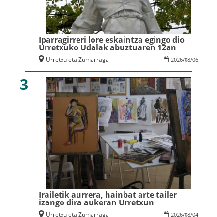
Iparragirreri lore eskaintza egingo dio
Urretxuko Udalak abuztuaren 12an
Urretxu eta Zumarraga
2026
/
08
/
06
3
Irailetik aurrera, hainbat arte tailer
izango dira aukeran Urretxun
Urretxu eta Zumarraga
2026
/
08
/
04