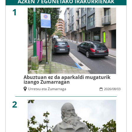
AZKEN 7 EGUNETAKO IRAKURRIENAK
1
Abuztuan ez da aparkaldi mugaturik
izango Zumarragan
Urretxu eta Zumarraga
2026
/
08
/
03
2