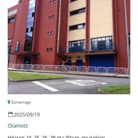
Zumarraga
2025
/
09
/
19
Otamotz
Hilaren 24, 25, 26, 29 eta 30ean ate irekien