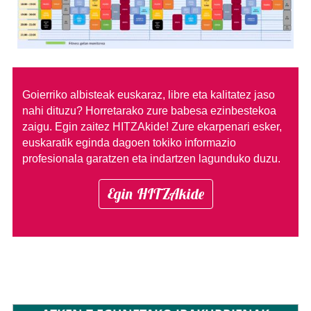
Goierriko albisteak euskaraz, libre eta kalitatez jaso
nahi dituzu?
Horretarako zure babesa ezinbestekoa
zaigu. Egin zaitez HITZAkide!
Zure ekarpenari esker,
euskaratik eginda dagoen tokiko informazio
profesionala garatzen eta indartzen lagunduko duzu.
Egin HITZAkide