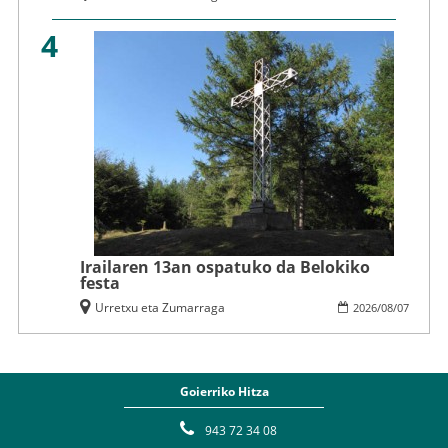
4
Irailaren 13an ospatuko da Belokiko
festa
Urretxu eta Zumarraga
2026
/
08
/
07
Goierriko Hitza
943 72 34 08