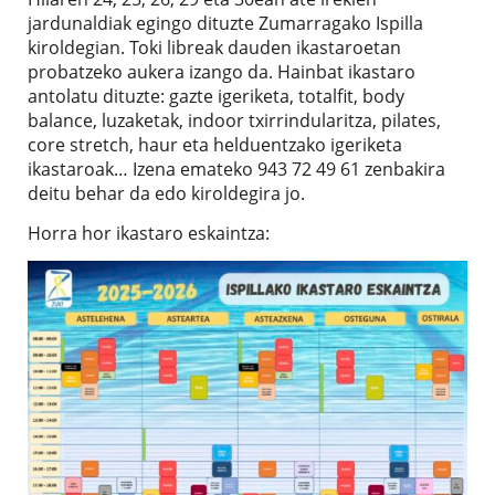
jardunaldiak egingo dituzte Zumarragako Ispilla
kiroldegian. Toki libreak dauden ikastaroetan
probatzeko aukera izango da. Hainbat ikastaro
antolatu dituzte: gazte igeriketa, totalfit, body
balance, luzaketak, indoor txirrindularitza, pilates,
core stretch, haur eta helduentzako igeriketa
ikastaroak… Izena emateko 943 72 49 61 zenbakira
deitu behar da edo kiroldegira jo.
Horra hor ikastaro eskaintza: