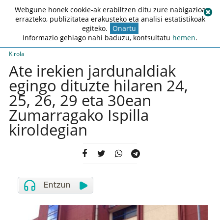
Webgune honek cookie-ak erabiltzen ditu zure nabigazioa
errazteko, publizitatea erakusteko eta analisi estatistikoak
egiteko.
Onartu
Informazio gehiago nahi baduzu, kontsultatu
hemen
.
Kirola
Ate irekien jardunaldiak
egingo dituzte hilaren 24,
25, 26, 29 eta 30ean
Zumarragako Ispilla
kiroldegian