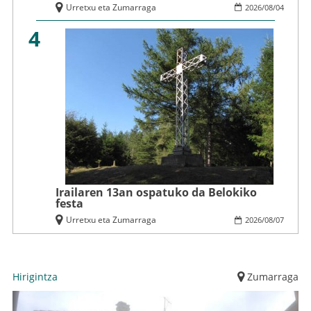
Urretxu eta Zumarraga
2026
/
08
/
04
4
Irailaren 13an ospatuko da Belokiko
festa
Urretxu eta Zumarraga
2026
/
08
/
07
Hirigintza
Zumarraga