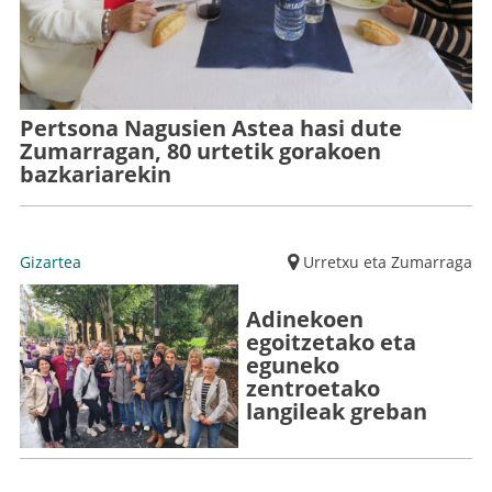
Pertsona Nagusien Astea hasi dute
Zumarragan, 80 urtetik gorakoen
bazkariarekin
Gizartea
Urretxu eta Zumarraga
Adinekoen
egoitzetako eta
eguneko
zentroetako
langileak greban