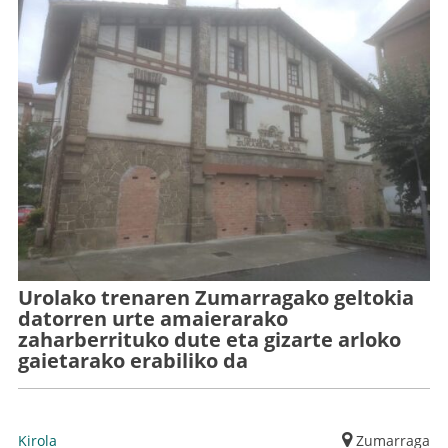
Urolako trenaren Zumarragako geltokia
datorren urte amaierarako
zaharberrituko dute eta gizarte arloko
gaietarako erabiliko da
Kirola
Zumarraga