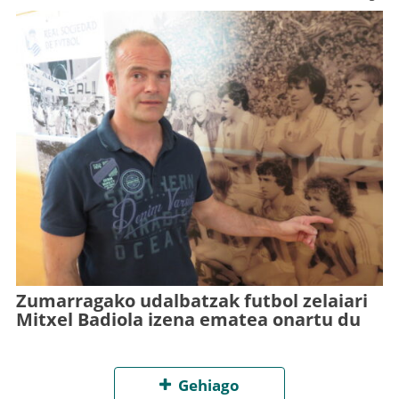
Zumarragako udalbatzak futbol zelaiari
Mitxel Badiola izena ematea onartu du
Gehiago