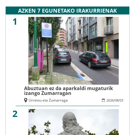
AZKEN 7 EGUNETAKO IRAKURRIENAK
1
Abuztuan ez da aparkaldi mugaturik
izango Zumarragan
Urretxu eta Zumarraga
2026
/
08
/
03
2