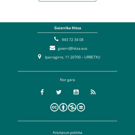
Goierriko Hitza
943 72 34 08
goierri@hitza.eus
Iparragirre, 11 20700 – URRETXU
Nor gara
Aniztasun politika