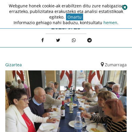
Webgune honek cookie-ak erabiltzen ditu zure nabigazioa
errazteko, publizitatea erakusteko eta analisi estatistikoak
egiteko.
Onartu
Informazio gehiago nahi baduzu, kontsultatu
hemen
.
2025/9/25
Gizartea
Zumarraga