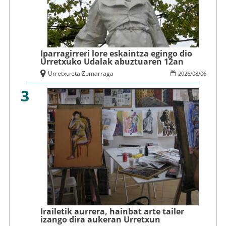
Iparragirreri lore eskaintza egingo dio
Urretxuko Udalak abuztuaren 12an
Urretxu eta Zumarraga
2026
/
08
/
06
3
Irailetik aurrera, hainbat arte tailer
izango dira aukeran Urretxun