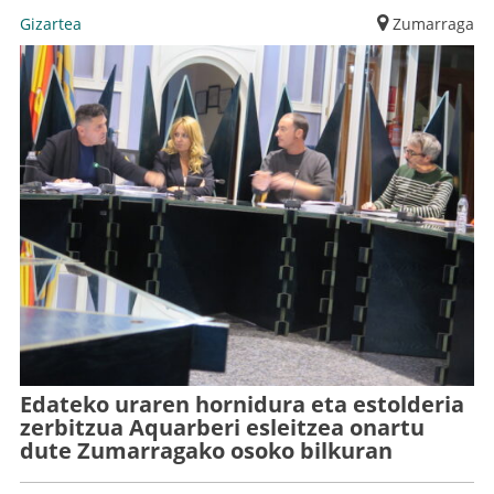
Gizartea
Zumarraga
Edateko uraren hornidura eta estolderia
zerbitzua Aquarberi esleitzea onartu
dute Zumarragako osoko bilkuran