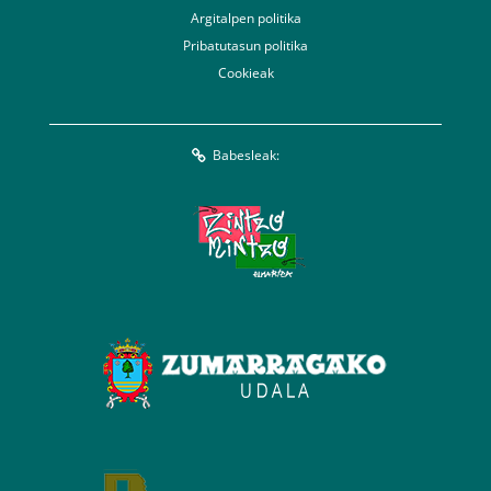
Argitalpen politika
Pribatutasun politika
Cookieak
Babesleak: