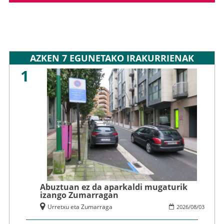
AZKEN 7 EGUNETAKO IRAKURRIENAK
1
Abuztuan ez da aparkaldi mugaturik
izango Zumarragan
Urretxu eta Zumarraga
2026
/
08
/
03