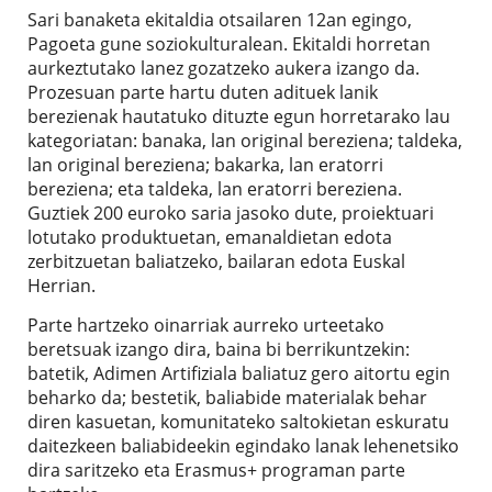
Sari banaketa ekitaldia otsailaren 12an egingo,
Pagoeta gune soziokulturalean. Ekitaldi horretan
aurkeztutako lanez gozatzeko aukera izango da.
Prozesuan parte hartu duten adituek lanik
berezienak hautatuko dituzte egun horretarako lau
kategoriatan: banaka, lan original bereziena; taldeka,
lan original bereziena; bakarka, lan eratorri
bereziena; eta taldeka, lan eratorri bereziena.
Guztiek 200 euroko saria jasoko dute, proiektuari
lotutako produktuetan, emanaldietan edota
zerbitzuetan baliatzeko, bailaran edota Euskal
Herrian.
Parte hartzeko oinarriak aurreko urteetako
beretsuak izango dira, baina bi berrikuntzekin:
batetik, Adimen Artifiziala baliatuz gero aitortu egin
beharko da; bestetik, baliabide materialak behar
diren kasuetan, komunitateko saltokietan eskuratu
daitezkeen baliabideekin egindako lanak lehenetsiko
dira saritzeko eta Erasmus+ programan parte