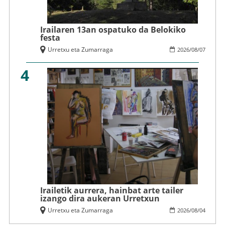
Irailaren 13an ospatuko da Belokiko
festa
Urretxu eta Zumarraga
2026
/
08
/
07
4
Irailetik aurrera, hainbat arte tailer
izango dira aukeran Urretxun
Urretxu eta Zumarraga
2026
/
08
/
04