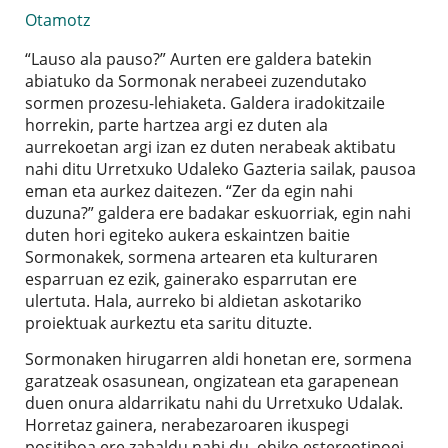
Otamotz
“Lauso ala pauso?” Aurten ere galdera batekin
abiatuko da Sormonak nerabeei zuzendutako
sormen prozesu-lehiaketa. Galdera iradokitzaile
horrekin, parte hartzea argi ez duten ala
aurrekoetan argi izan ez duten nerabeak aktibatu
nahi ditu Urretxuko Udaleko Gazteria sailak, pausoa
eman eta aurkez daitezen. “Zer da egin nahi
duzuna?” galdera ere badakar eskuorriak, egin nahi
duten hori egiteko aukera eskaintzen baitie
Sormonakek, sormena artearen eta kulturaren
esparruan ez ezik, gainerako esparrutan ere
ulertuta. Hala, aurreko bi aldietan askotariko
proiektuak aurkeztu eta saritu dituzte.
Sormonaken hirugarren aldi honetan ere, sormena
garatzeak osasunean, ongizatean eta garapenean
duen onura aldarrikatu nahi du Urretxuko Udalak.
Horretaz gainera, nerabezaroaren ikuspegi
positiboa ere zabaldu nahi du, ohiko estereotipoei