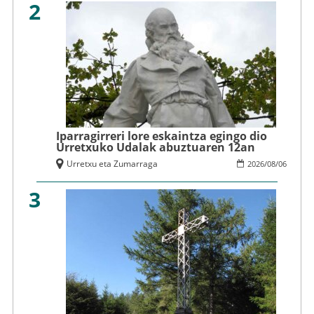
2
Iparragirreri lore eskaintza egingo dio
Urretxuko Udalak abuztuaren 12an
Urretxu eta Zumarraga
2026
/
08
/
06
3