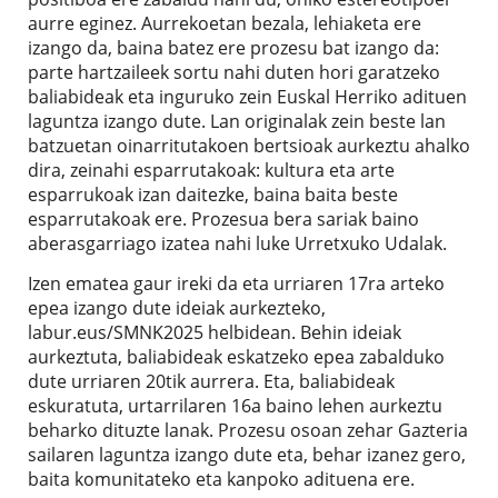
aurre eginez. Aurrekoetan bezala, lehiaketa ere
izango da, baina batez ere prozesu bat izango da:
parte hartzaileek sortu nahi duten hori garatzeko
baliabideak eta inguruko zein Euskal Herriko adituen
laguntza izango dute. Lan originalak zein beste lan
batzuetan oinarritutakoen bertsioak aurkeztu ahalko
dira, zeinahi esparrutakoak: kultura eta arte
esparrukoak izan daitezke, baina baita beste
esparrutakoak ere. Prozesua bera sariak baino
aberasgarriago izatea nahi luke Urretxuko Udalak.
Izen ematea gaur ireki da eta urriaren 17ra arteko
epea izango dute ideiak aurkezteko,
labur.eus/SMNK2025 helbidean. Behin ideiak
aurkeztuta, baliabideak eskatzeko epea zabalduko
dute urriaren 20tik aurrera. Eta, baliabideak
eskuratuta, urtarrilaren 16a baino lehen aurkeztu
beharko dituzte lanak. Prozesu osoan zehar Gazteria
sailaren laguntza izango dute eta, behar izanez gero,
baita komunitateko eta kanpoko adituena ere.