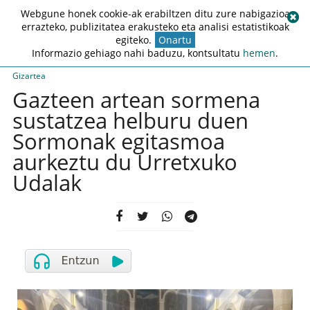
Webgune honek cookie-ak erabiltzen ditu zure nabigazioa
errazteko, publizitatea erakusteko eta analisi estatistikoak
egiteko.
Onartu
Informazio gehiago nahi baduzu, kontsultatu
hemen
.
Gizartea
Gazteen artean sormena
sustatzea helburu duen
Sormonak egitasmoa
aurkeztu du Urretxuko
Udalak