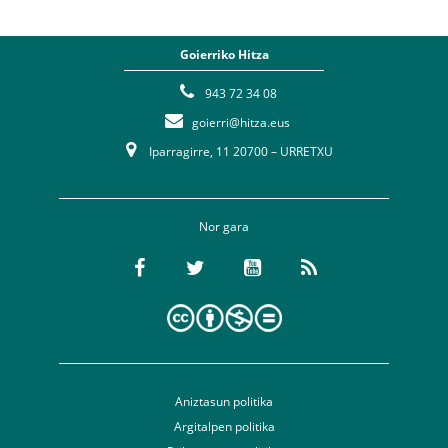
Goierriko Hitza
943 72 34 08
goierri@hitza.eus
Iparragirre, 11 20700 – URRETXU
Nor gara
Aniztasun politika
Argitalpen politika