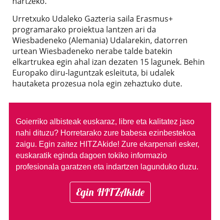
hartzeko.
Urretxuko Udaleko Gazteria saila Erasmus+
programarako proiektua lantzen ari da
Wiesbadeneko (Alemania) Udalarekin, datorren
urtean Wiesbadeneko nerabe talde batekin
elkartrukea egin ahal izan dezaten 15 lagunek. Behin
Europako diru-laguntzak esleituta, bi udalek
hautaketa prozesua nola egin zehaztuko dute.
Goierriko albisteak euskaraz, libre eta kalitatez jaso
nahi dituzu?
Horretarako zure babesa ezinbestekoa
zaigu. Egin zaitez HITZAkide!
Zure ekarpenari esker,
euskaratik eginda dagoen tokiko informazio
profesionala garatzen eta indartzen lagunduko duzu.
Egin HITZAkide