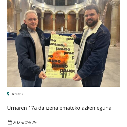
Urretxu
Urriaren 17a da izena emateko azken eguna
2025
/
09
/
29