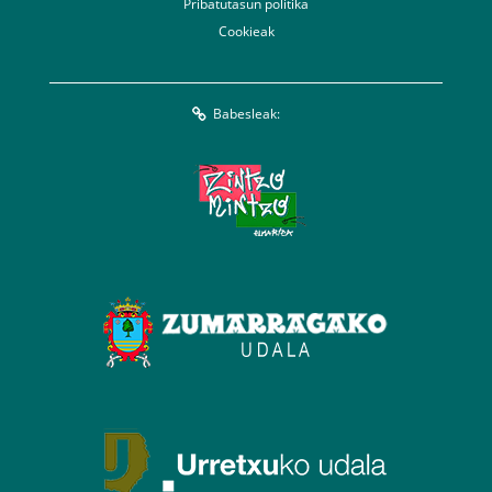
Pribatutasun politika
Cookieak
Babesleak: