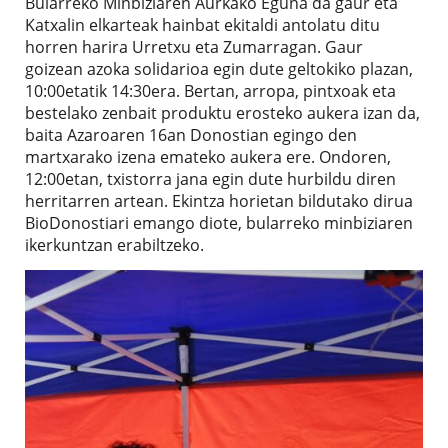
Bularreko Minbiziaren Aurkako Eguna da gaur eta
Katxalin elkarteak hainbat ekitaldi antolatu ditu
horren harira Urretxu eta Zumarragan. Gaur
goizean azoka solidarioa egin dute geltokiko plazan,
10:00etatik 14:30era. Bertan, arropa, pintxoak eta
bestelako zenbait produktu erosteko aukera izan da,
baita Azaroaren 16an Donostian egingo den
martxarako izena emateko aukera ere. Ondoren,
12:00etan, txistorra jana egin dute hurbildu diren
herritarren artean. Ekintza horietan bildutako dirua
BioDonostiari emango diote, bularreko minbiziaren
ikerkuntzan erabiltzeko.