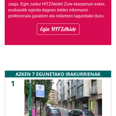
zaigu. Egin zaitez HITZAkide!
Zure ekarpenari esker,
euskaratik eginda dagoen tokiko informazio
profesionala garatzen eta indartzen lagunduko duzu.
Egin HITZAkide
AZKEN 7 EGUNETAKO IRAKURRIENAK
1