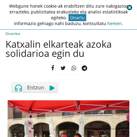
Webgune honek cookie-ak erabiltzen ditu zure nabigazioa
errazteko, publizitatea erakusteko eta analisi estatistikoak
egiteko.
Onartu
Informazio gehiago nahi baduzu, kontsultatu
hemen
.
Gizartea
Katxalin elkarteak azoka
solidarioa egin du