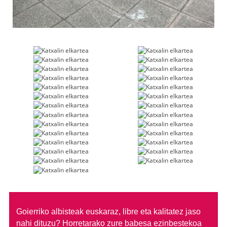
Goierriko albisteak euskaraz, libre eta kalitatez jaso
nahi dituzu?
Horretarako zure babesa ezinbestekoa