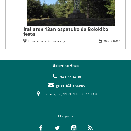
Irailaren 13an ospatuko da Belokiko
festa
Urretxu eta Zumarraga
2026
/
08
/
07
Goierriko Hitza
943 72 34 08
goierri@hitza.eus
Iparragirre, 11 20700 – URRETXU
Nor gara