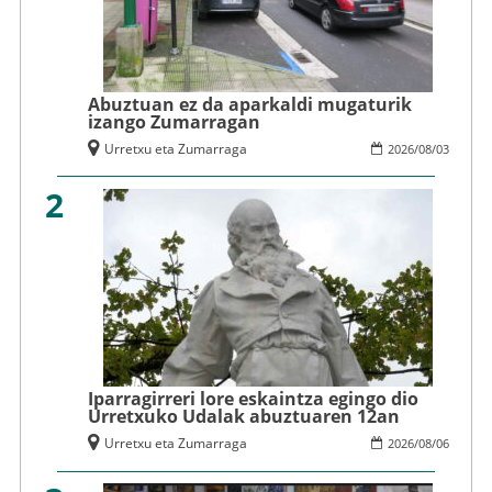
Abuztuan ez da aparkaldi mugaturik
izango Zumarragan
Urretxu eta Zumarraga
2026
/
08
/
03
2
Iparragirreri lore eskaintza egingo dio
Urretxuko Udalak abuztuaren 12an
Urretxu eta Zumarraga
2026
/
08
/
06