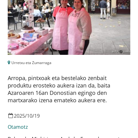
Urretxu eta Zumarraga
Arropa, pintxoak eta bestelako zenbait
produktu erosteko aukera izan da, baita
Azaroaren 16an Donostian egingo den
martxarako izena emateko aukera ere.
2025
/
10
/
19
Otamotz