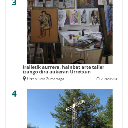
3
Irailetik aurrera, hainbat arte tailer
izango dira aukeran Urretxun
Urretxu eta Zumarraga
2026
/
08
/
04
4