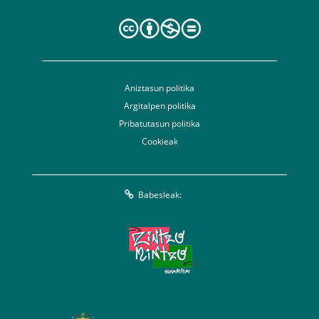
Aniztasun politika
Argitalpen politika
Pribatutasun politika
Cookieak
Babesleak: