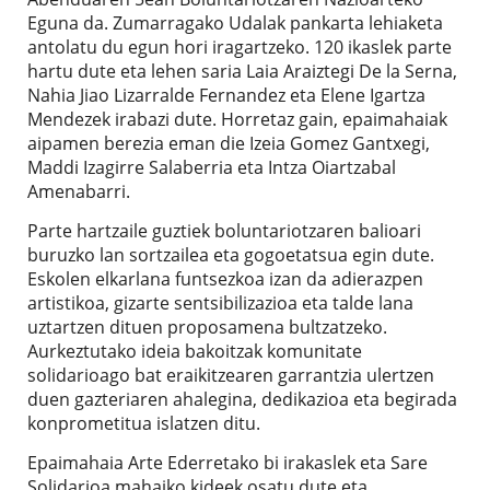
Eguna da. Zumarragako Udalak pankarta lehiaketa
antolatu du egun hori iragartzeko. 120 ikaslek parte
hartu dute eta lehen saria Laia Araiztegi De la Serna,
Nahia Jiao Lizarralde Fernandez eta Elene Igartza
Mendezek irabazi dute. Horretaz gain, epaimahaiak
aipamen berezia eman die Izeia Gomez Gantxegi,
Maddi Izagirre Salaberria eta Intza Oiartzabal
Amenabarri.
Parte hartzaile guztiek boluntariotzaren balioari
buruzko lan sortzailea eta gogoetatsua egin dute.
Eskolen elkarlana funtsezkoa izan da adierazpen
artistikoa, gizarte sentsibilizazioa eta talde lana
uztartzen dituen proposamena bultzatzeko.
Aurkeztutako ideia bakoitzak komunitate
solidarioago bat eraikitzearen garrantzia ulertzen
duen gazteriaren ahalegina, dedikazioa eta begirada
konprometitua islatzen ditu.
Epaimahaia Arte Ederretako bi irakaslek eta Sare
Solidarioa mahaiko kideek osatu dute eta