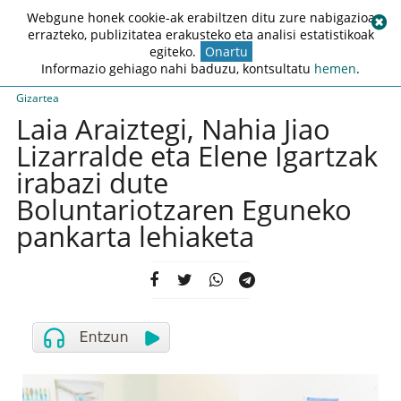
Webgune honek cookie-ak erabiltzen ditu zure nabigazioa
errazteko, publizitatea erakusteko eta analisi estatistikoak
egiteko.
Onartu
Informazio gehiago nahi baduzu, kontsultatu
hemen
.
Gizartea
Laia Araiztegi, Nahia Jiao
Lizarralde eta Elene Igartzak
irabazi dute
Boluntariotzaren Eguneko
pankarta lehiaketa