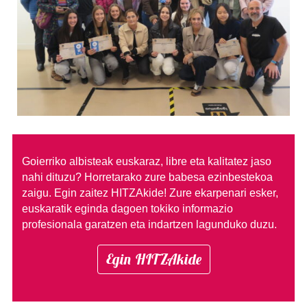
Goierriko albisteak euskaraz, libre eta kalitatez jaso
nahi dituzu?
Horretarako zure babesa ezinbestekoa
zaigu. Egin zaitez HITZAkide!
Zure ekarpenari esker,
euskaratik eginda dagoen tokiko informazio
profesionala garatzen eta indartzen lagunduko duzu.
Egin HITZAkide