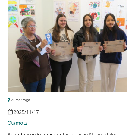
Zumarraga
2025
/
11
/
17
Otamotz
Abenduaren 5ean Boluntariotzaren Nazioarteko