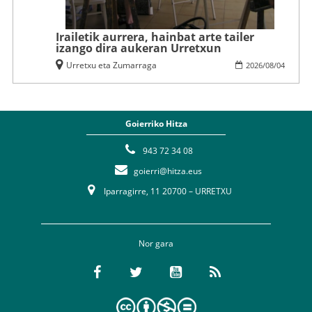
Irailetik aurrera, hainbat arte tailer
izango dira aukeran Urretxun
Urretxu eta Zumarraga
2026
/
08
/
04
Goierriko Hitza
943 72 34 08
goierri@hitza.eus
Iparragirre, 11 20700 – URRETXU
Nor gara