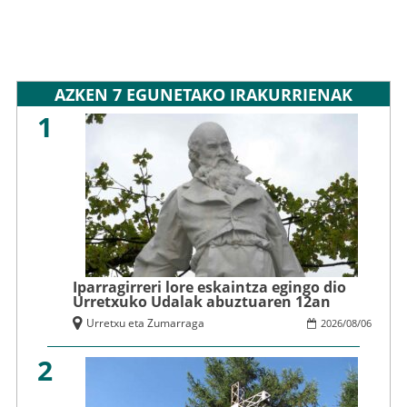
AZKEN 7 EGUNETAKO IRAKURRIENAK
1
Iparragirreri lore eskaintza egingo dio
Urretxuko Udalak abuztuaren 12an
Urretxu eta Zumarraga
2026
/
08
/
06
2