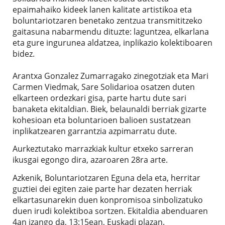
epaimahaiko kideek lanen kalitate artistikoa eta
boluntariotzaren benetako zentzua transmititzeko
gaitasuna nabarmendu dituzte: laguntzea, elkarlana
eta gure ingurunea aldatzea, inplikazio kolektiboaren
bidez.
Arantxa Gonzalez Zumarragako zinegotziak eta Mari
Carmen Viedmak, Sare Solidarioa osatzen duten
elkarteen ordezkari gisa, parte hartu dute sari
banaketa ekitaldian. Biek, belaunaldi berriak gizarte
kohesioan eta boluntarioen balioen sustatzean
inplikatzearen garrantzia azpimarratu dute.
Aurkeztutako marrazkiak kultur etxeko sarreran
ikusgai egongo dira, azaroaren 28ra arte.
Azkenik, Boluntariotzaren Eguna dela eta, herritar
guztiei dei egiten zaie parte har dezaten herriak
elkartasunarekin duen konpromisoa sinbolizatuko
duen irudi kolektiboa sortzen. Ekitaldia abenduaren
4an izango da, 13:15ean, Euskadi plazan.