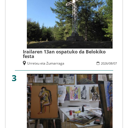
Irailaren 13an ospatuko da Belokiko
festa
Urretxu eta Zumarraga
2026
/
08
/
07
3