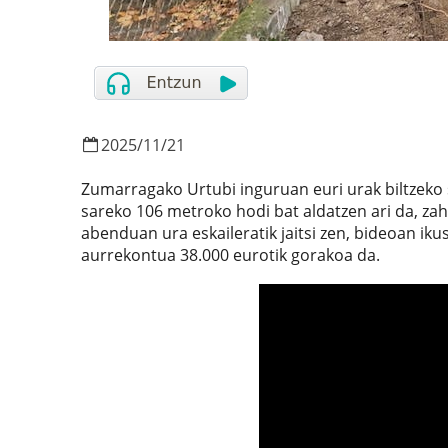
2025
/
11
/
21
Zumarragako Urtubi inguruan euri urak biltzeko 
sareko 106 metroko hodi bat aldatzen ari da, zah
abenduan ura eskaileratik jaitsi zen, bideoan ik
aurrekontua 38.000 eurotik gorakoa da.