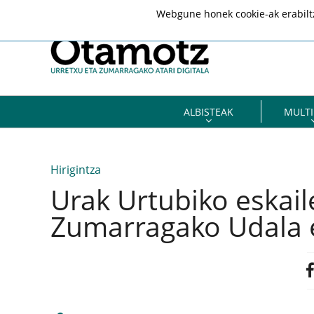
Webgune honek cookie-ak erabiltze
ALBISTEAK
MULTI
Hirigintza
Urak Urtubiko eskaile
Zumarragako Udala e