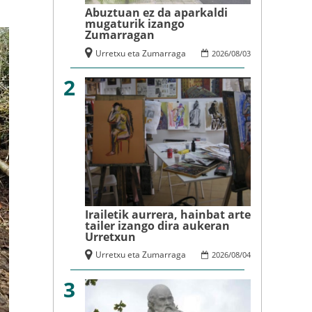
Abuztuan ez da aparkaldi
mugaturik izango
Zumarragan
Urretxu eta Zumarraga
2026
/
08
/
03
2
Irailetik aurrera, hainbat arte
tailer izango dira aukeran
Urretxun
Urretxu eta Zumarraga
2026
/
08
/
04
3