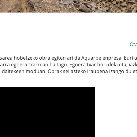
Ot
sarea hobetzeko obra egiten ari da Aquarbe enpresa. Euri 
arra egoera txarrean baitago. Egoera txar hori dela eta, iaz
us daitekeen moduan. Obrak sei asteko iraupena izango du e