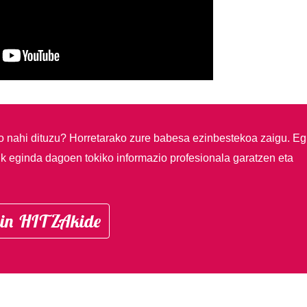
so nahi dituzu?
Horretarako zure babesa ezinbestekoa zaigu. Eg
ik eginda dagoen tokiko informazio profesionala garatzen eta
in HITZAkide