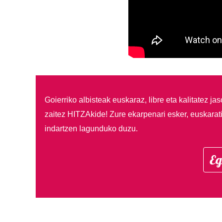
Goierriko albisteak euskaraz, libre eta kalitatez ja
zaitez HITZAkide!
Zure ekarpenari esker, euskarat
indartzen lagunduko duzu.
Eg