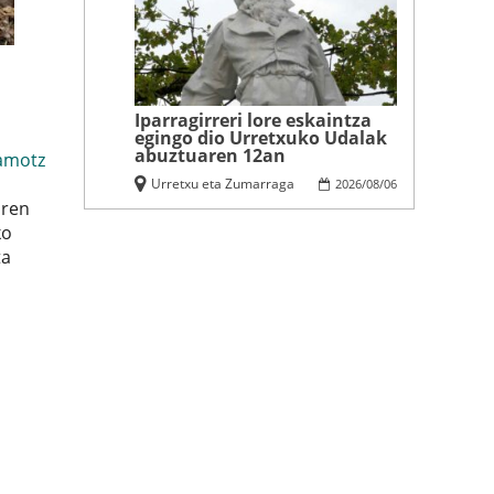
Iparragirreri lore eskaintza
egingo dio Urretxuko Udalak
abuztuaren 12an
amotz
Urretxu eta Zumarraga
2026
/
08
/
06
uren
ko
ta