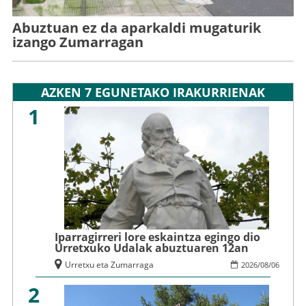
Abuztuan ez da aparkaldi mugaturik
izango Zumarragan
AZKEN 7 EGUNETAKO IRAKURRIENAK
1
Iparragirreri lore eskaintza egingo dio
Urretxuko Udalak abuztuaren 12an
Urretxu eta Zumarraga
2026
/
08
/
06
2