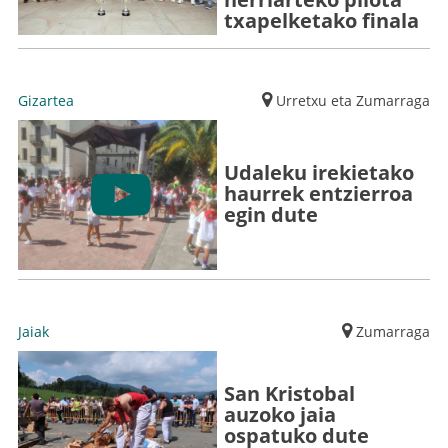
txapelketako finala
Gizartea
Urretxu eta Zumarraga
Udaleku irekietako
haurrek entzierroa
egin dute
Jaiak
Zumarraga
San Kristobal
auzoko jaia
ospatuko dute