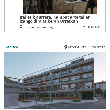
Irailetik aurrera, hainbat arte tailer
izango dira aukeran Urretxun
Urretxu eta Zumarraga
2026
/
08
/
04
Gizartea
Urretxu eta Zumarraga