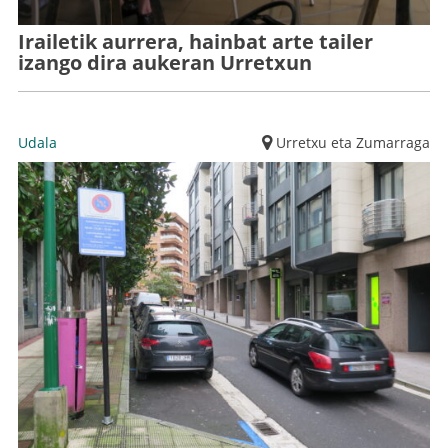
Irailetik aurrera, hainbat arte tailer
izango dira aukeran Urretxun
Udala
Urretxu eta Zumarraga