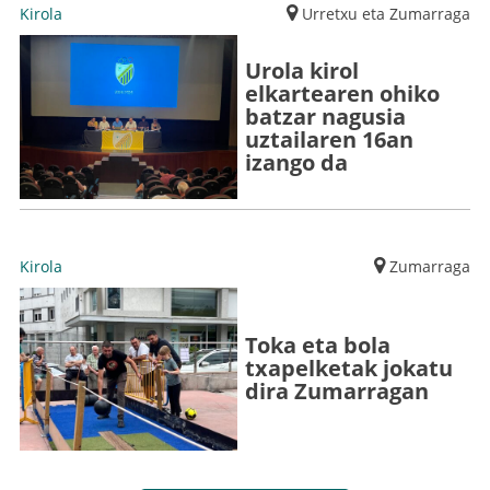
Kirola
Urretxu eta Zumarraga
Urola kirol
elkartearen ohiko
batzar nagusia
uztailaren 16an
izango da
Kirola
Zumarraga
Toka eta bola
txapelketak jokatu
dira Zumarragan