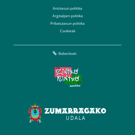
Aniztasun politika
Argitalpen politika
Pribatutasun politika
Cookieak
Babesleak: