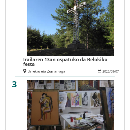
Irailaren 13an ospatuko da Belokiko
festa
Urretxu eta Zumarraga
2026
/
08
/
07
3