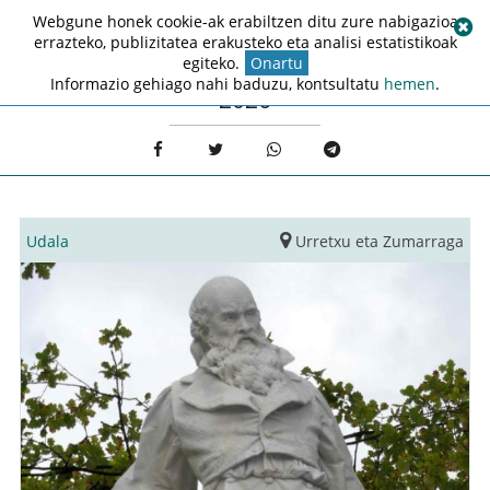
Webgune honek cookie-ak erabiltzen ditu zure nabigazioa
errazteko, publizitatea erakusteko eta analisi estatistikoak
egiteko.
Onartu
Informazio gehiago nahi baduzu, kontsultatu
hemen
.
2026
Udala
Urretxu eta Zumarraga