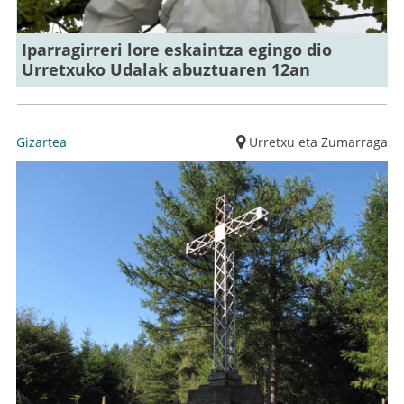
Iparragirreri lore eskaintza egingo dio
Urretxuko Udalak abuztuaren 12an
Gizartea
Urretxu eta Zumarraga