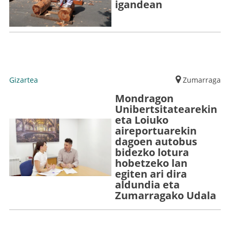
igandean
Gizartea
Zumarraga
Mondragon
Unibertsitatearekin
eta Loiuko
aireportuarekin
dagoen autobus
bidezko lotura
hobetzeko lan
egiten ari dira
aldundia eta
Zumarragako Udala