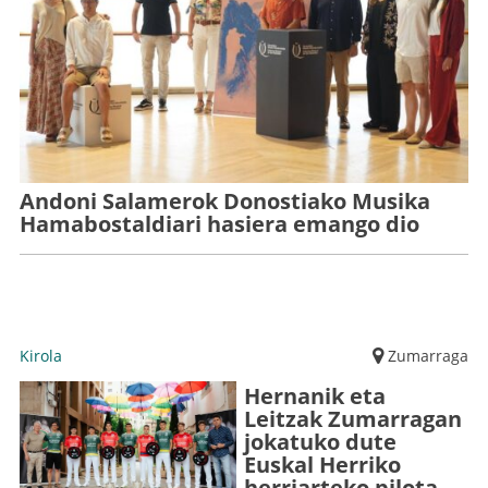
Andoni Salamerok Donostiako Musika
Hamabostaldiari hasiera emango dio
Kirola
Zumarraga
Hernanik eta
Leitzak Zumarragan
jokatuko dute
Euskal Herriko
herriarteko pilota