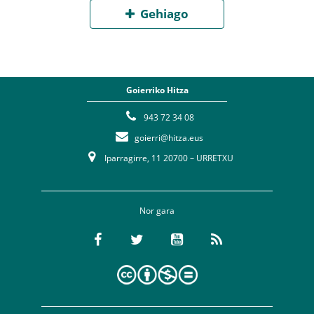
Gehiago
Goierriko Hitza
943 72 34 08
goierri@hitza.eus
Iparragirre, 11 20700 – URRETXU
Nor gara