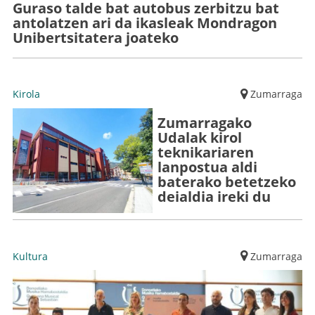
Guraso talde bat autobus zerbitzu bat
antolatzen ari da ikasleak Mondragon
Unibertsitatera joateko
Kirola
Zumarraga
Zumarragako
Udalak kirol
teknikariaren
lanpostua aldi
baterako betetzeko
deialdia ireki du
Kultura
Zumarraga