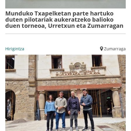
Munduko Txapelketan parte hartuko
duten pilotariak aukeratzeko balioko
duen torneoa, Urretxun eta Zumarragan
Hirigintza
Zumarraga