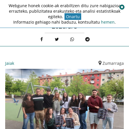
Webgune honek cookie-ak erabiltzen ditu zure nabigazioa
errazteko, publizitatea erakusteko eta analisi estatistikoak
egiteko.
Onartu
Informazio gehiago nahi baduzu, kontsultatu
hemen
.
2026/5/8
Jaiak
Zumarraga