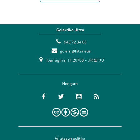
Goierriko Hitza
943 72 34 08
goierri@hitza.eus
Iparragirre, 11 20700 – URRETXU
Nor gara
Aniztasun politika