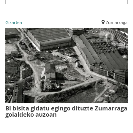
Gizartea
Zumarraga
Bi bisita gidatu egingo dituzte Zumarraga
goialdeko auzoan