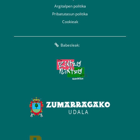
Argitalpen politika
Pribatutasun politika
Cookieak
Babesleak: