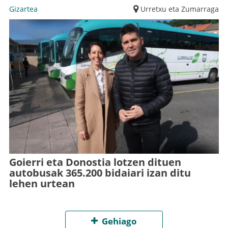
Gizartea
Urretxu eta Zumarraga
Goierri eta Donostia lotzen dituen
autobusak 365.200 bidaiari izan ditu
lehen urtean
Gehiago