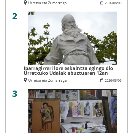
Urretxu eta Zumarraga
2026
/
08
/
03
2
Iparragirreri lore eskaintza egingo dio
Urretxuko Udalak abuztuaren 12an
Urretxu eta Zumarraga
2026
/
08
/
06
3