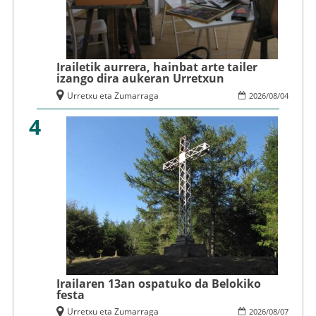
Irailetik aurrera, hainbat arte tailer
izango dira aukeran Urretxun
Urretxu eta Zumarraga
2026
/
08
/
04
4
Irailaren 13an ospatuko da Belokiko
festa
Urretxu eta Zumarraga
2026
/
08
/
07