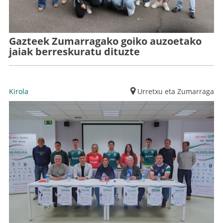
Gazteek Zumarragako goiko auzoetako
jaiak berreskuratu dituzte
Kirola
Urretxu eta Zumarraga