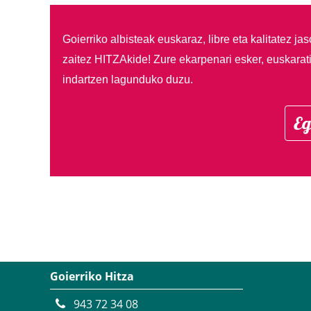
Goierriko albisteak euskaraz, libre eta kalitatez ja
zaitez HITZAkide!
Zure ekarpenari esker, euskarat
indartzen lagunduko duzu.
Eg
Goierriko Hitza
943 72 34 08