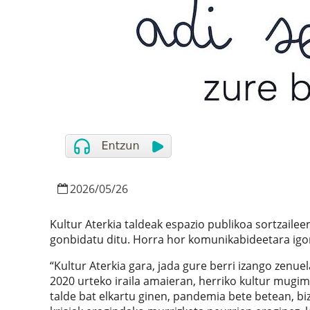
2026
/
05
/
26
Kultur Aterkia taldeak espazio publikoa sortzailee
gonbidatu ditu. Horra hor komunikabideetara igo
“Kultur Aterkia gara, jada gure berri izango zen
2020 urteko iraila amaieran, herriko kultur mug
talde bat elkartu ginen, pandemia bete betean, bi