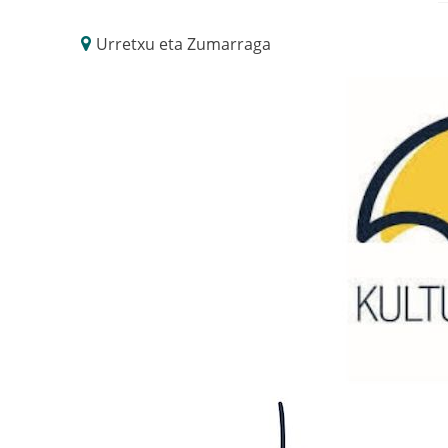
Urretxu eta Zumarraga