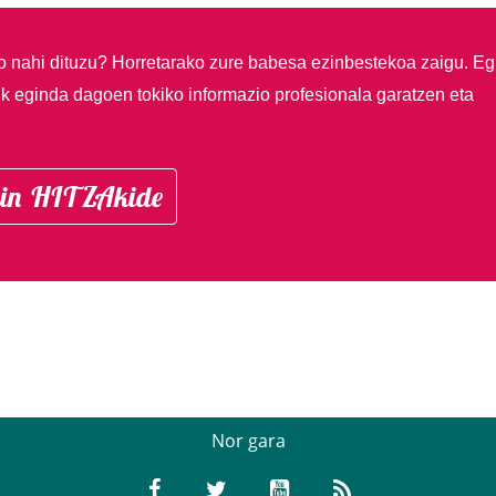
so nahi dituzu?
Horretarako zure babesa ezinbestekoa zaigu. Eg
ik eginda dagoen tokiko informazio profesionala garatzen eta
in HITZAkide
Nor gara