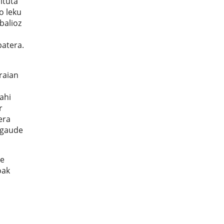
ituta
o leku
balioz
batera.
raian
ahi
r
era
r gaude
re
oak