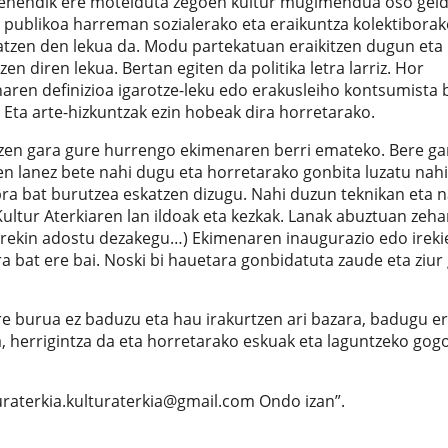
 lehendik ere motelduta zegoen kultur mugimendua oso geld
 publikoa harreman sozialerako eta eraikuntza kolektiborak
tatzen den lekua da. Modu partekatuan eraikitzen dugun eta 
en diren lekua. Bertan egiten da politika letra larriz. Hor
haren definizioa igarotze-leku edo erakusleiho kontsumista 
 Eta arte-hizkuntzak ezin hobeak dira horretarako.
tzen gara gure hurrengo ekimenaren berri emateko. Bere ga
en lanez bete nahi dugu eta horretarako gonbita luzatu nahi
a bat burutzea eskatzen dizugu. Nahi duzun teknikan eta n
Kultur Aterkiaren lan ildoak eta kezkak. Lanak abuztuan zeha
tzarekin adostu dezakegu…) Ekimenaren inaugurazio edo ireki
ra bat ere bai. Noski bi hauetara gonbidatuta zaude eta ziu
ure burua ez baduzu eta hau irakurtzen ari bazara, badugu e
, herrigintza da eta horretarako eskuak eta laguntzeko gog
turaterkia.kulturaterkia@gmail.com Ondo izan”.