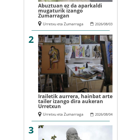
Abuztuan ez da aparkaldi
mugaturik izango
Zumarragan
Urretxu eta Zumarraga
2026
/
08
/
03
2
Irailetik aurrera, hainbat arte
tailer izango dira aukeran
Urretxun
Urretxu eta Zumarraga
2026
/
08
/
04
3