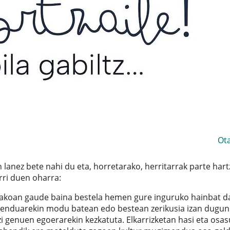
Ot
n lanez bete nahi du eta, horretarako, herritarrak parte har
rri duen oharra:
uelakoan gaude baina bestela hemen gure inguruko hainbat d
imenduarekin modu batean edo bestean zerikusia izan dugun
zi genuen egoerarekin kezkatuta. Elkarrizketan hasi eta osa