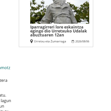
Iparragirreri lore eskaintza
egingo dio Urretxuko Udalak
abuztuaren 12an
Urretxu eta Zumarraga
2026
/
08
/
06
amotz
tzera
atu.
 lagun
sun