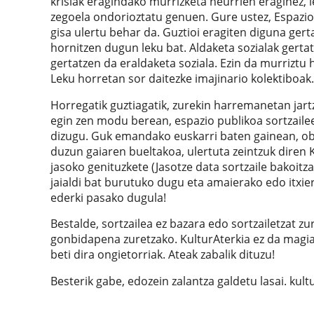
krisiak eragindako murrizketa neurrien eraginez,
zegoela ondorioztatu genuen. Gure ustez, Espazio
gisa ulertu behar da. Guztioi eragiten diguna ger
hornitzen dugun leku bat. Aldaketa sozialak gertatz
gertatzen da eraldaketa soziala. Ezin da murriztu 
Leku horretan sor daitezke imajinario kolektiboak.
Horregatik guztiagatik, zurekin harremanetan jar
egin zen modu berean, espazio publikoa sortzaile
dizugu. Guk emandako euskarri baten gainean, obr
duzun gaiaren bueltakoa, ulertuta zeintzuk diren 
jasoko genituzkete (Jasotze data sortzaile bakoi
jaialdi bat burutuko dugu eta amaierako edo itxie
ederki pasako dugula!
Bestalde, sortzailea ez bazara edo sortzailetzat z
gonbidapena zuretzako. KulturAterkia ez da magia
beti dira ongietorriak. Ateak zabalik dituzu!
Besterik gabe, edozein zalantza galdetu lasai. kul