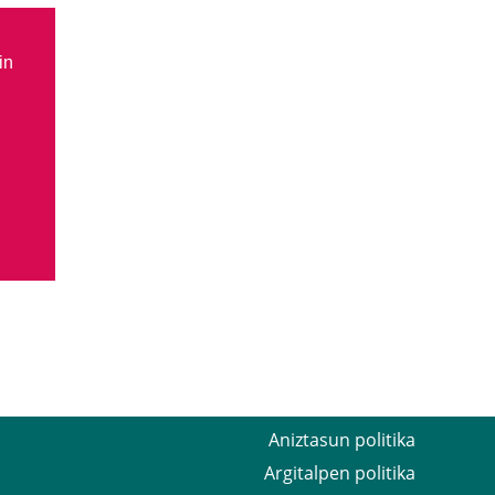
in
Aniztasun politika
Argitalpen politika