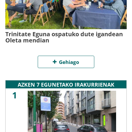
Trinitate Eguna ospatuko dute igandean
Oleta mendian
Gehiago
AZKEN 7 EGUNETAKO IRAKURRIENAK
1