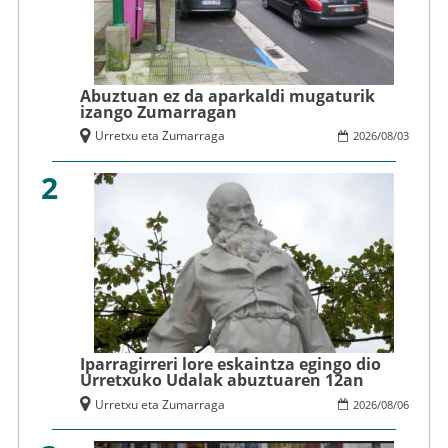
Abuztuan ez da aparkaldi mugaturik
izango Zumarragan
Urretxu eta Zumarraga
2026
/
08
/
03
2
Iparragirreri lore eskaintza egingo dio
Urretxuko Udalak abuztuaren 12an
Urretxu eta Zumarraga
2026
/
08
/
06