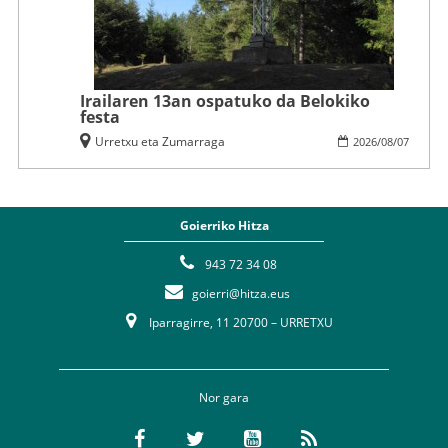
Irailaren 13an ospatuko da Belokiko
festa
Urretxu eta Zumarraga
2026
/
08
/
07
Goierriko Hitza
943 72 34 08
goierri@hitza.eus
Iparragirre, 11 20700 – URRETXU
Nor gara