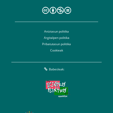
Aniztasun politika
Argitalpen politika
Pribatutasun politika
Cookieak
Babesleak: