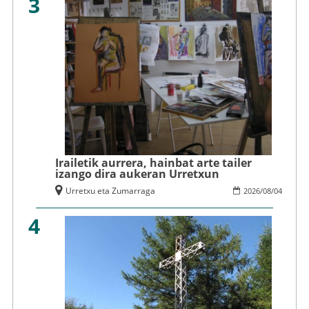
3
Irailetik aurrera, hainbat arte tailer
izango dira aukeran Urretxun
Urretxu eta Zumarraga
2026
/
08
/
04
4