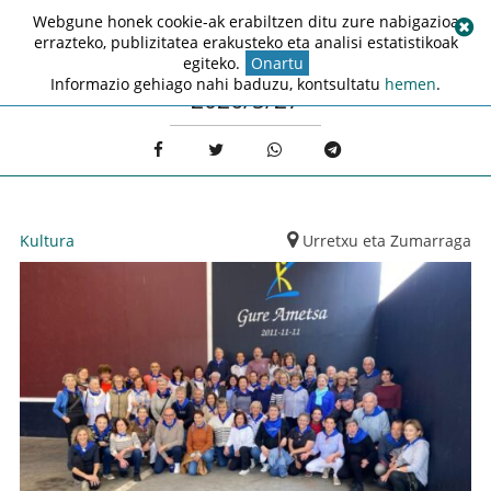
Webgune honek cookie-ak erabiltzen ditu zure nabigazioa
errazteko, publizitatea erakusteko eta analisi estatistikoak
egiteko.
Onartu
Informazio gehiago nahi baduzu, kontsultatu
hemen
.
2026/5/27
Kultura
Urretxu eta Zumarraga