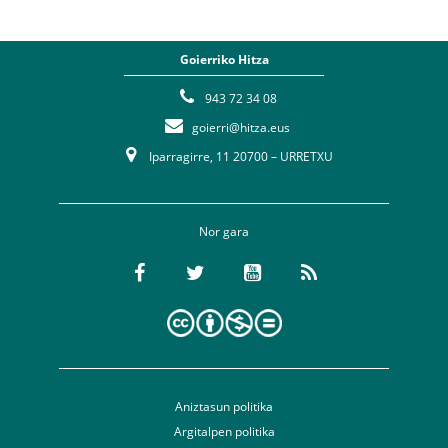
Goierriko Hitza
943 72 34 08
goierri@hitza.eus
Iparragirre, 11 20700 – URRETXU
Nor gara
Aniztasun politika
Argitalpen politika