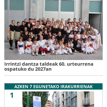
Irrintzi dantza taldeak 60. urteurrena
ospatuko du 2027an
AZKEN 7 EGUNETAKO IRAKURRIENAK
1