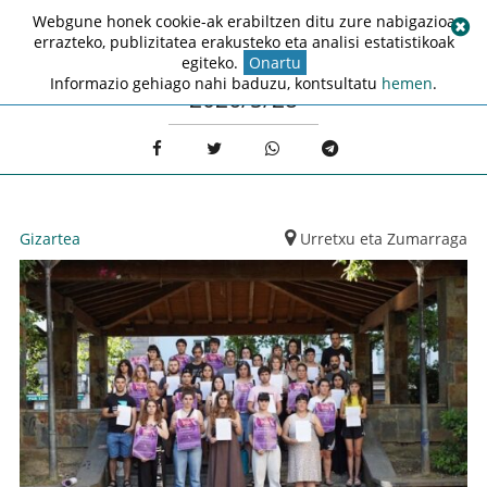
Webgune honek cookie-ak erabiltzen ditu zure nabigazioa
errazteko, publizitatea erakusteko eta analisi estatistikoak
egiteko.
Onartu
Informazio gehiago nahi baduzu, kontsultatu
hemen
.
2026/5/28
Gizartea
Urretxu eta Zumarraga