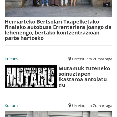
Herriarteko Bertsolari Txapelketako
finaleko autobusa Errenteriara joango da
lehenengo, bertako kontzentrazioan
parte hartzeko
Kultura
Urretxu eta Zumarraga
Mutamuk zuzeneko
soinuztapen
ikastaroa antolatu
du
Kultura
Urretxu eta Zumarraga