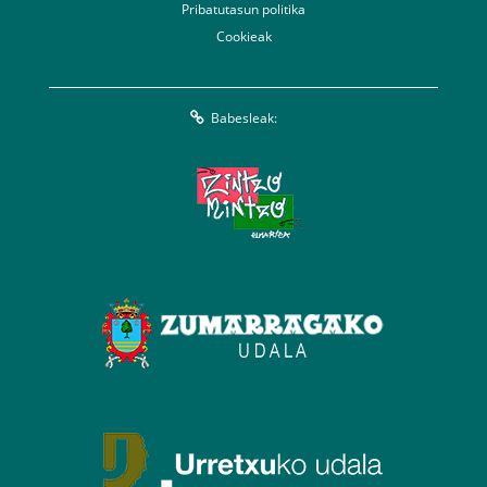
Pribatutasun politika
Cookieak
Babesleak: