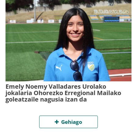
Emely Noemy Valladares Urolako
jokalaria Ohorezko Erregional Mailako
goleatzaile nagusia izan da
Gehiago