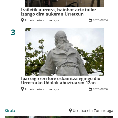
Irailetik aurrera, hainbat arte tailer
izango dira aukeran Urretxun
Urretxu eta Zumarraga
2026
/
08
/
04
3
Iparragirreri lore eskaintza egingo dio
Urretxuko Udalak abuztuaren 12an
Urretxu eta Zumarraga
2026
/
08
/
06
Kirola
Urretxu eta Zumarraga