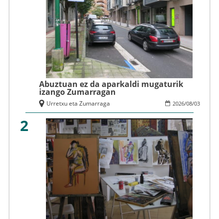
Abuztuan ez da aparkaldi mugaturik
izango Zumarragan
Urretxu eta Zumarraga
2026
/
08
/
03
2