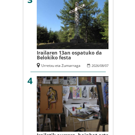
Irailaren 13an ospatuko da
Belokiko festa
Urretxu eta Zumarraga
2026
/
08
/
07
4