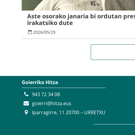
Aste osorako janaria bi ordutan pre
irakatsiko dute
2026
/
05
/
29
Goierriko Hitza
943 72 34 08
goierri@hitza.eus
Iparragirre, 11 20700 – URRETXU