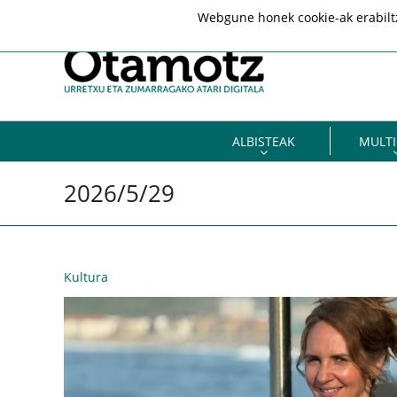
Webgune honek cookie-ak erabiltze
ALBISTEAK
MULTI
2026/5/29
Kultura