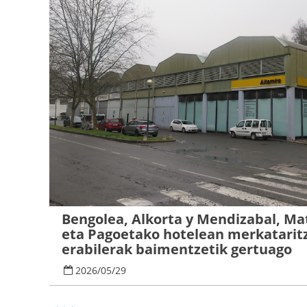
Bengolea, Alkorta y Mendizabal, Ma
eta Pagoetako hotelean merkatarit
erabilerak baimentzetik gertuago
2026
/
05
/
29