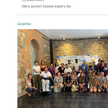
Obra aurten hastea espero da
Gizartea