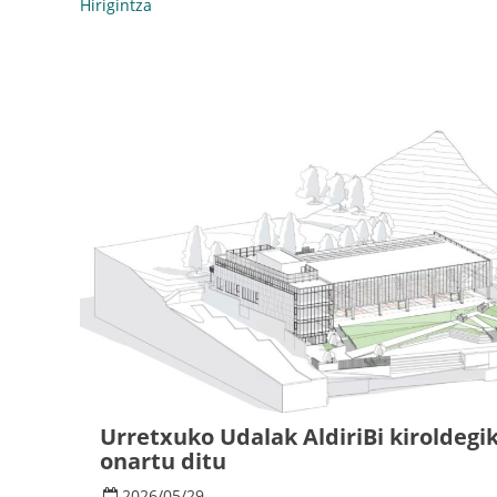
Hirigintza
Urretxuko Udalak AldiriBi kiroldegi
onartu ditu
2026
/
05
/
29