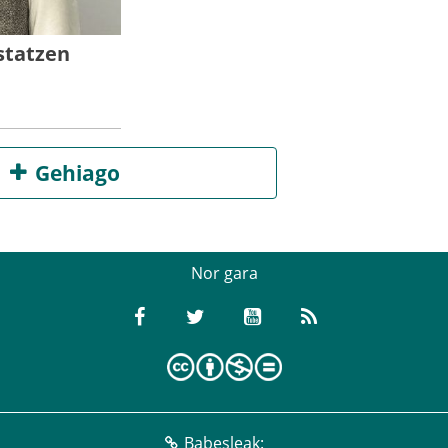
statzen
Gehiago
Nor gara
Babesleak: