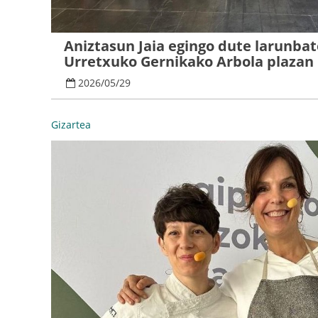
Aniztasun Jaia egingo dute larunba
Urretxuko Gernikako Arbola plazan
2026
/
05
/
29
Gizartea