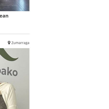
tean
Zumarraga