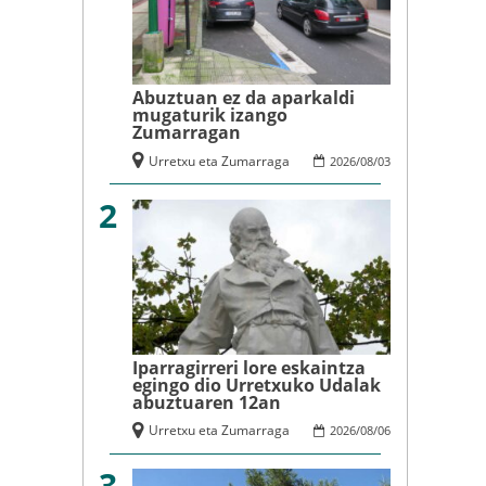
Abuztuan ez da aparkaldi
mugaturik izango
Zumarragan
Urretxu eta Zumarraga
2026
/
08
/
03
2
Iparragirreri lore eskaintza
egingo dio Urretxuko Udalak
abuztuaren 12an
Urretxu eta Zumarraga
2026
/
08
/
06
3