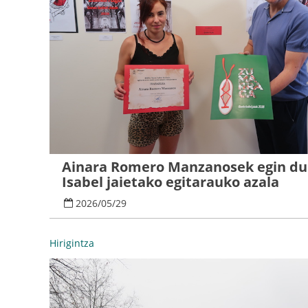
Ainara Romero Manzanosek egin du
Isabel jaietako egitarauko azala
2026
/
05
/
29
Hirigintza