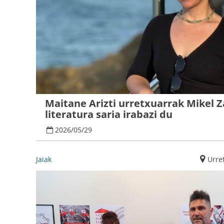
Maitane Arizti urretxuarrak Mikel 
literatura saria irabazi du
2026
/
05
/
29
Jaiak
Urre