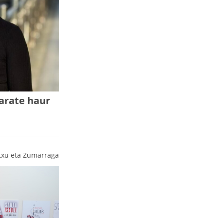
Zarate haur
txu eta Zumarraga