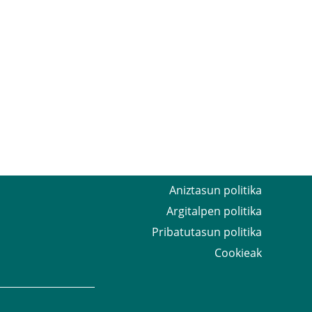
Aniztasun politika
Argitalpen politika
Pribatutasun politika
Cookieak