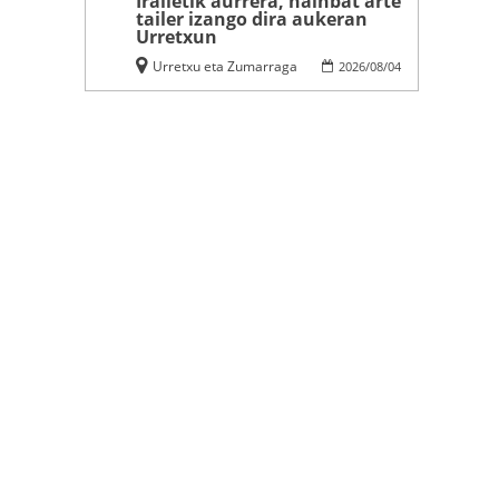
Irailetik aurrera, hainbat arte
tailer izango dira aukeran
Urretxun
Urretxu eta Zumarraga
2026
/
08
/
04