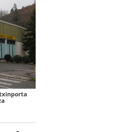
txinporta
za