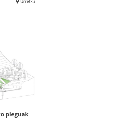
Urretxu
ko pleguak