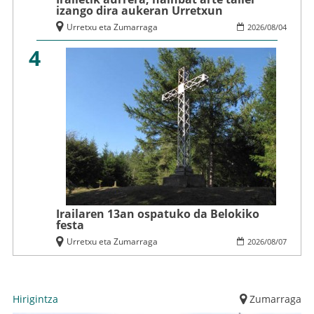
izango dira aukeran Urretxun
Urretxu eta Zumarraga
2026
/
08
/
04
4
Irailaren 13an ospatuko da Belokiko
festa
Urretxu eta Zumarraga
2026
/
08
/
07
Hirigintza
Zumarraga