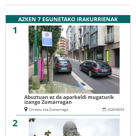
AZKEN 7 EGUNETAKO IRAKURRIENAK
1
Abuztuan ez da aparkaldi mugaturik
izango Zumarragan
Urretxu eta Zumarraga
2026
/
08
/
03
2