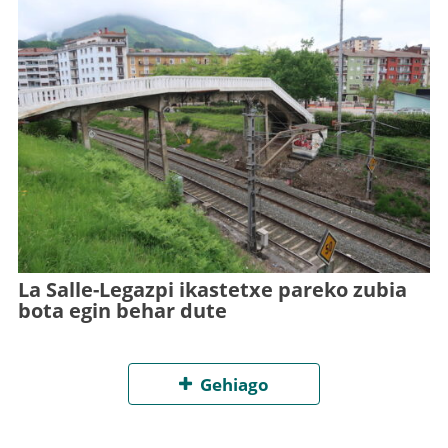
La Salle-Legazpi ikastetxe pareko zubia
bota egin behar dute
Gehiago