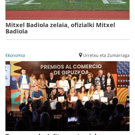
Mitxel Badiola zelaia, ofizialki Mitxel
Badiola
Ekonomia
Urretxu eta Zumarraga