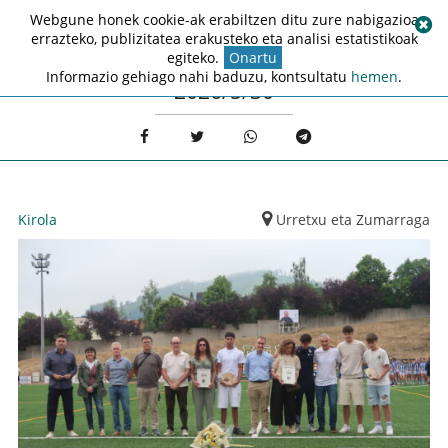
Webgune honek cookie-ak erabiltzen ditu zure nabigazioa
errazteko, publizitatea erakusteko eta analisi estatistikoak
egiteko.
Onartu
Informazio gehiago nahi baduzu, kontsultatu
hemen
.
2026/5/30
Kirola
Urretxu eta Zumarraga