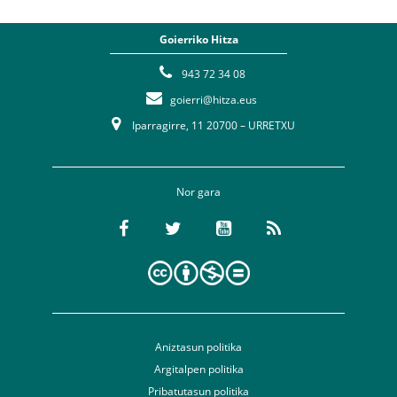
Goierriko Hitza
943 72 34 08
goierri@hitza.eus
Iparragirre, 11 20700 – URRETXU
Nor gara
Aniztasun politika
Argitalpen politika
Pribatutasun politika