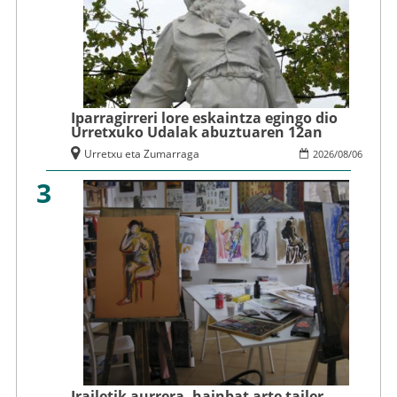
Iparragirreri lore eskaintza egingo dio
Urretxuko Udalak abuztuaren 12an
Urretxu eta Zumarraga
2026
/
08
/
06
3
Irailetik aurrera, hainbat arte tailer