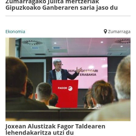
Zumarragako Julita mertzeriak
Gipuzkoako Ganberaren saria jaso du
Ekonomia
Zumarraga
Joxean Alustizak Fagor Taldearen
lehendakaritza utzi du