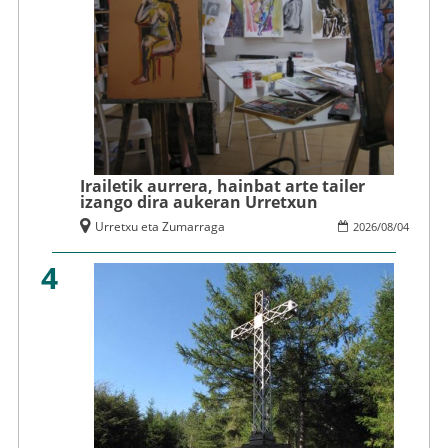
Irailetik aurrera, hainbat arte tailer
izango dira aukeran Urretxun
Urretxu eta Zumarraga
2026
/
08
/
04
4