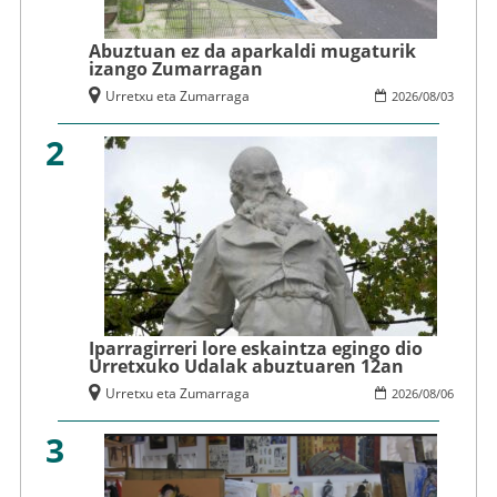
Abuztuan ez da aparkaldi mugaturik
izango Zumarragan
Urretxu eta Zumarraga
2026
/
08
/
03
2
Iparragirreri lore eskaintza egingo dio
Urretxuko Udalak abuztuaren 12an
Urretxu eta Zumarraga
2026
/
08
/
06
3