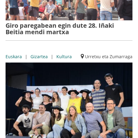
Giro paregabean egin dute 28. Iñaki
Beitia mendi martxa
Euskara
|
Gizartea
|
Kultura
Urretxu eta Zumarraga