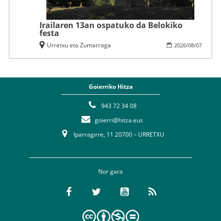
Irailaren 13an ospatuko da Belokiko
festa
Urretxu eta Zumarraga
2026
/
08
/
07
Goierriko Hitza
943 72 34 08
goierri@hitza.eus
Iparragirre, 11 20700 – URRETXU
Nor gara