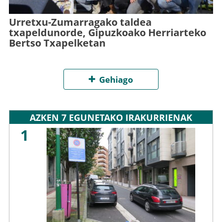
Urretxu-Zumarragako taldea
txapeldunorde, Gipuzkoako Herriarteko
Bertso Txapelketan
Gehiago
AZKEN 7 EGUNETAKO IRAKURRIENAK
1