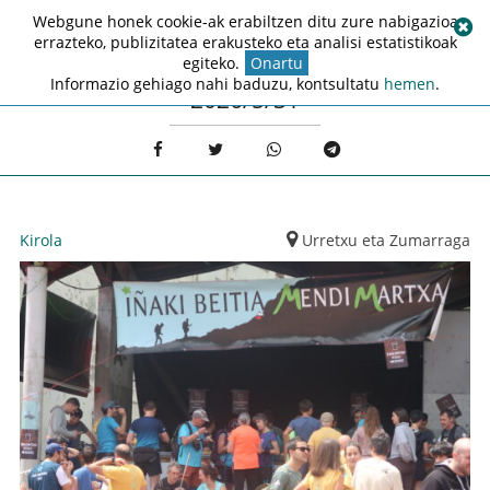
Webgune honek cookie-ak erabiltzen ditu zure nabigazioa
errazteko, publizitatea erakusteko eta analisi estatistikoak
egiteko.
Onartu
Informazio gehiago nahi baduzu, kontsultatu
hemen
.
2026/5/31
Kirola
Urretxu eta Zumarraga