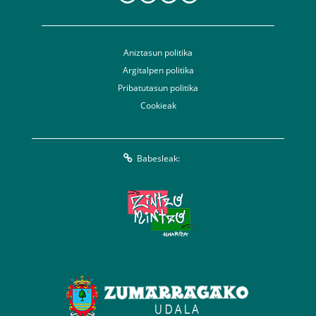
Aniztasun politika
Argitalpen politika
Pribatutasun politika
Cookieak
Babesleak: