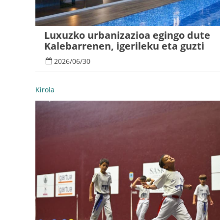
Luxuzko urbanizazioa egingo dute
Kalebarrenen, igerileku eta guzti
2026
/
06
/
30
Kirola