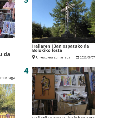
Irailaren 13an ospatuko da
Belokiko festa
u da
Urretxu eta Zumarraga
2026
/
08
/
07
4
umarraga