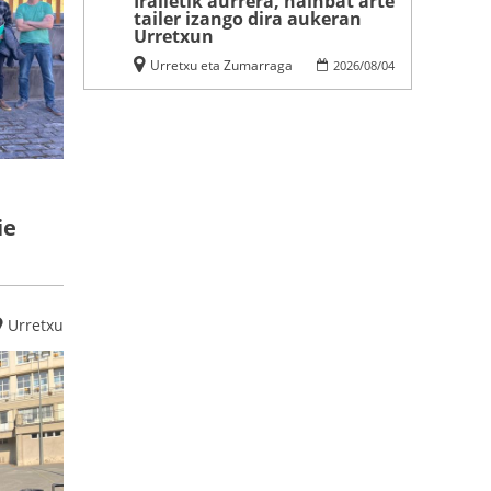
Irailetik aurrera, hainbat arte
tailer izango dira aukeran
Urretxun
Urretxu eta Zumarraga
2026
/
08
/
04
ie
Urretxu