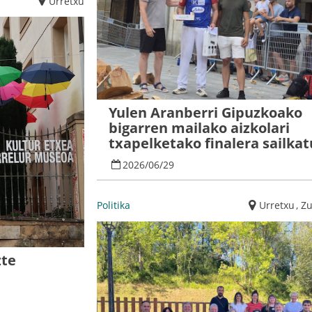
Urretxu
Yulen Aranberri Gipuzkoako
bigarren mailako aizkolari
txapelketako finalera sailkat
2026
/
06
/
29
Politika
Urretxu
,
Z
zte