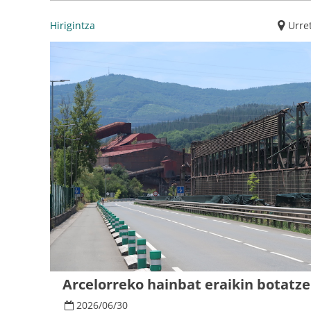
Hirigintza
Urre
Arcelorreko hainbat eraikin botatzen
2026
/
06
/
30