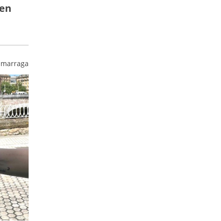
zen
umarraga