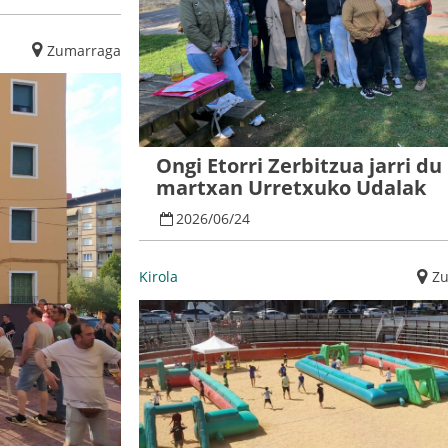
Zumarraga
Ongi Etorri Zerbitzua jarri du
martxan Urretxuko Udalak
2026
/
06
/
24
Kirola
Z