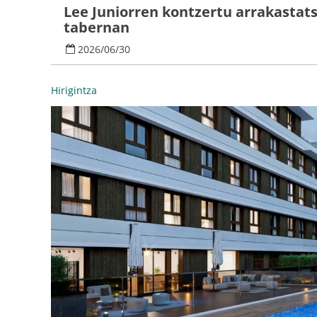
Lee Juniorren kontzertu arrakastats
tabernan
2026
/
06
/
30
Hirigintza