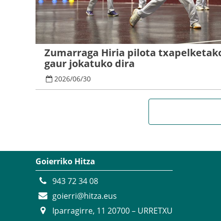
Zumarraga Hiria pilota txapelketako
gaur jokatuko dira
2026
/
06
/
30
Goierriko Hitza
943 72 34 08
goierri@hitza.eus
Iparragirre, 11 20700 – URRETXU