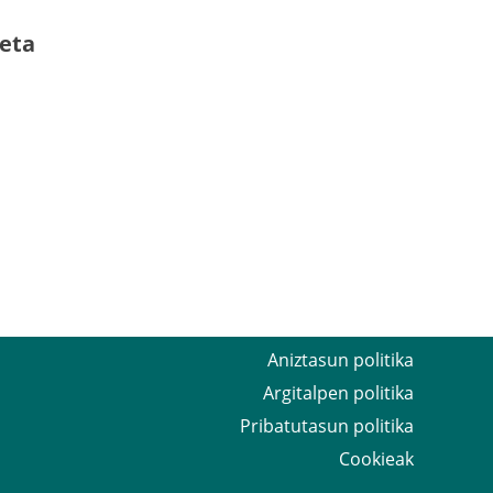
 eta
Aniztasun politika
Argitalpen politika
Pribatutasun politika
Cookieak