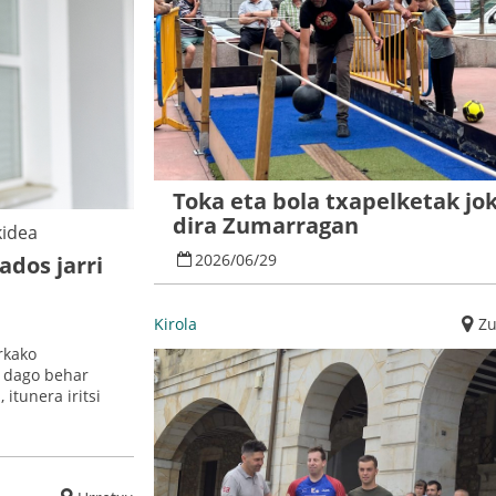
Toka eta bola txapelketak jo
dira Zumarragan
kidea
2026
/
06
/
29
ados jarri
Kirola
Z
rkako
o dago behar
itunera iritsi