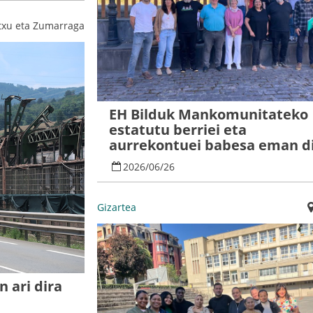
txu eta Zumarraga
EH Bilduk Mankomunitateko
estatutu berriei eta
aurrekontuei babesa eman d
2026
/
06
/
26
Gizartea
 ari dira