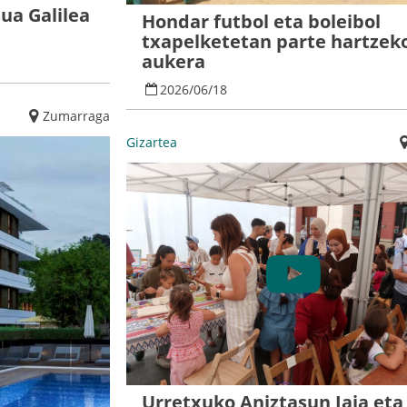
ua Galilea
Hondar futbol eta boleibol
txapelketetan parte hartzek
aukera
2026
/
06
/
18
Zumarraga
Gizartea
Urretxuko Aniztasun Jaia eta