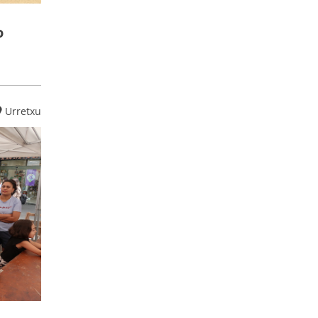
o
Urretxu