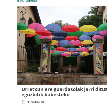
Ingurumena
Urretxun ere guardasolak jarri ditu
eguzkitik babesteko
2026
/
06
/
30