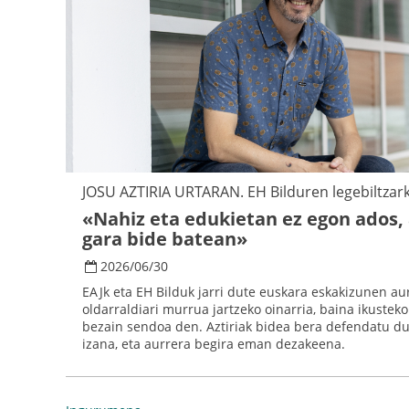
JOSU AZTIRIA URTARAN. EH Bilduren legebiltzar
«Nahiz eta edukietan ez egon ados, 
gara bide batean»
2026
/
06
/
30
EAJk eta EH Bilduk jarri dute euskara eskakizunen au
oldarraldiari murrua jartzeko oinarria, baina ikustek
bezain sendoa den. Aztiriak bidea bera defendatu du, 
izana, eta aurrera begira eman dezakeena.