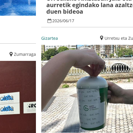
aurretik egindako lana azalt
duen bideoa
2026
/
06
/
17
Gizartea
Urretxu eta Z
Zumarraga