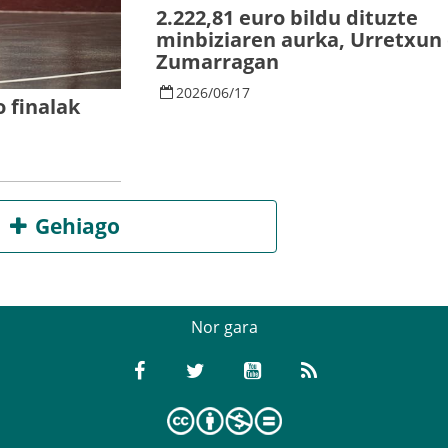
2.222,81 euro bildu dituzte
minbiziaren aurka, Urretxun
Zumarragan
2026
/
06
/
17
 finalak
Gehiago
Nor gara