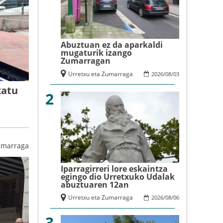
Abuztuan ez da aparkaldi
mugaturik izango
Zumarragan
Urretxu eta Zumarraga
2026
/
08
/
03
katu
2
umarraga
Iparragirreri lore eskaintza
egingo dio Urretxuko Udalak
abuztuaren 12an
Urretxu eta Zumarraga
2026
/
08
/
06
3