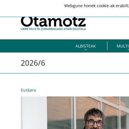
Webgune honek cookie-ak erabiltze
ALBISTEAK
MULTI
2026/6
Euskara