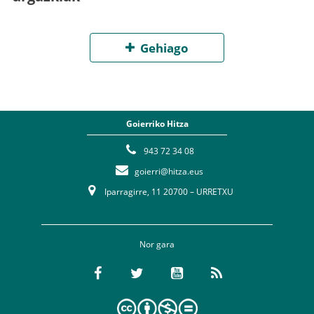
Gehiago
Goierriko Hitza
943 72 34 08
goierri@hitza.eus
Iparragirre, 11 20700 – URRETXU
Nor gara