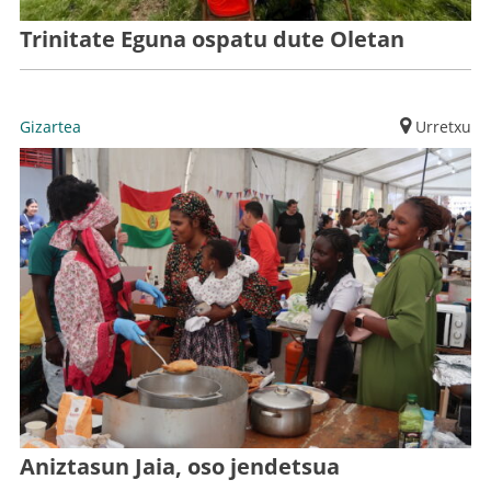
Trinitate Eguna ospatu dute Oletan
Gizartea
Urretxu
Aniztasun Jaia, oso jendetsua