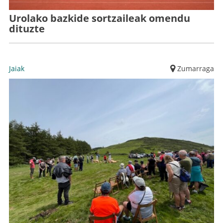
Urolako bazkide sortzaileak omendu
dituzte
Jaiak
Zumarraga