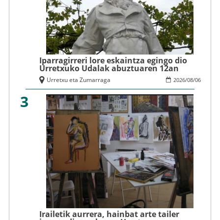
Iparragirreri lore eskaintza egingo dio
Urretxuko Udalak abuztuaren 12an
Urretxu eta Zumarraga
2026
/
08
/
06
3
Irailetik aurrera, hainbat arte tailer