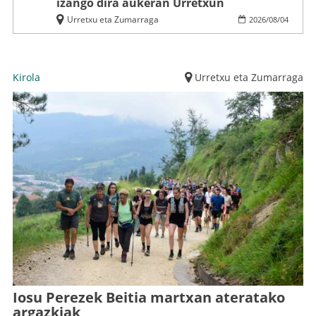
izango dira aukeran Urretxun
Urretxu eta Zumarraga
2026
/
08
/
04
Kirola
Urretxu eta Zumarraga
Iosu Perezek Beitia martxan ateratako
argazkiak