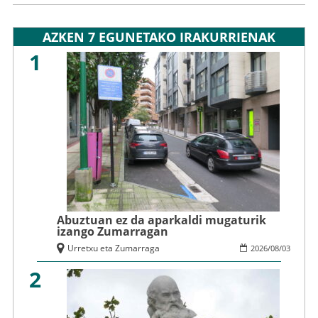
AZKEN 7 EGUNETAKO IRAKURRIENAK
1
Abuztuan ez da aparkaldi mugaturik
izango Zumarragan
Urretxu eta Zumarraga
2026
/
08
/
03
2