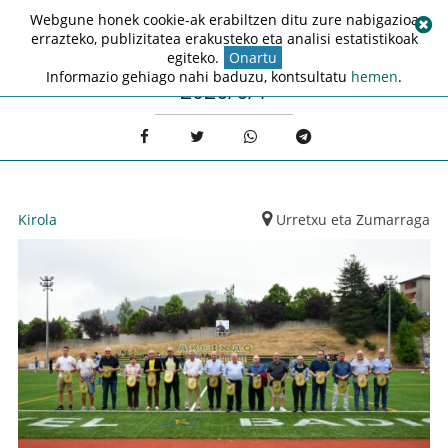
Webgune honek cookie-ak erabiltzen ditu zure nabigazioa
errazteko, publizitatea erakusteko eta analisi estatistikoak
egiteko.
Onartu
Informazio gehiago nahi baduzu, kontsultatu
hemen
.
2026/6/1
Kirola
Urretxu eta Zumarraga