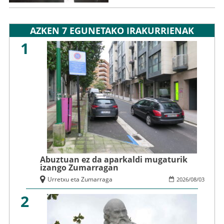
AZKEN 7 EGUNETAKO IRAKURRIENAK
1
Abuztuan ez da aparkaldi mugaturik
izango Zumarragan
Urretxu eta Zumarraga
2026
/
08
/
03
2