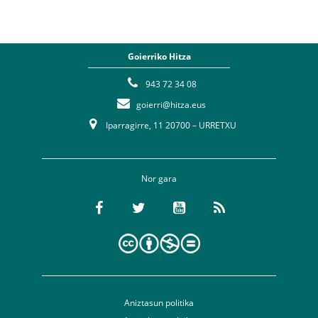
Goierriko Hitza
943 72 34 08
goierri@hitza.eus
Iparragirre, 11 20700 – URRETXU
Nor gara
Aniztasun politika