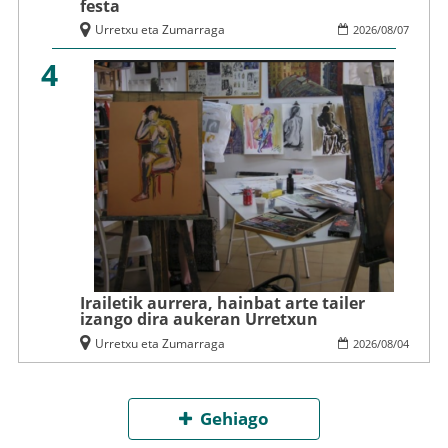
festa
Urretxu eta Zumarraga
2026
/
08
/
07
4
Irailetik aurrera, hainbat arte tailer
izango dira aukeran Urretxun
Urretxu eta Zumarraga
2026
/
08
/
04
Gehiago