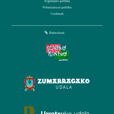
Argitalpen politika
Pribatutasun politika
Cookieak
Babesleak: