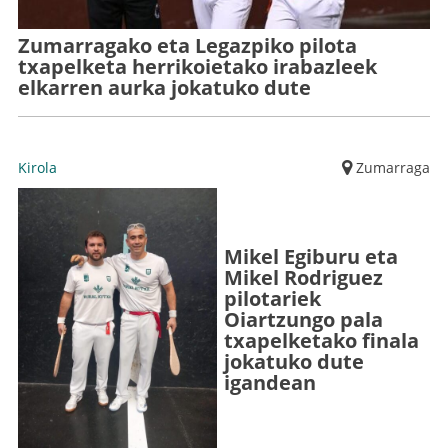
Zumarragako eta Legazpiko pilota
txapelketa herrikoietako irabazleek
elkarren aurka jokatuko dute
Kirola
Zumarraga
Mikel Egiburu eta
Mikel Rodriguez
pilotariek
Oiartzungo pala
txapelketako finala
jokatuko dute
igandean