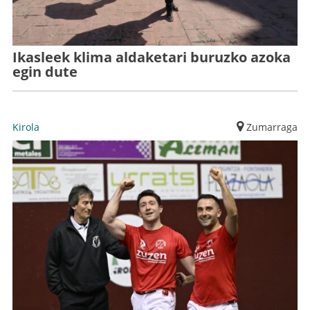
Ikasleek klima aldaketari buruzko azoka
egin dute
Kirola
Zumarraga