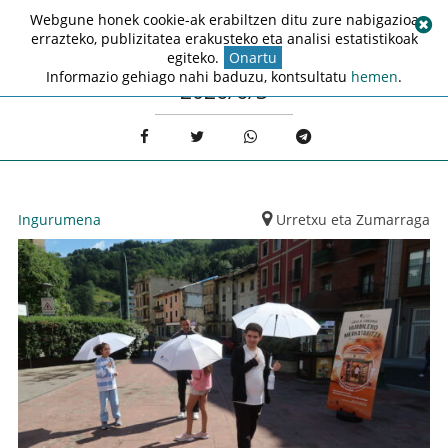
Webgune honek cookie-ak erabiltzen ditu zure nabigazioa
errazteko, publizitatea erakusteko eta analisi estatistikoak
egiteko.
Onartu
Informazio gehiago nahi baduzu, kontsultatu
hemen
.
2026/6/3
Ingurumena
Urretxu eta Zumarraga