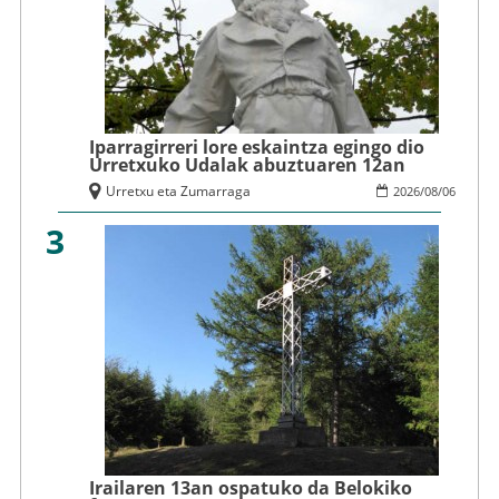
Iparragirreri lore eskaintza egingo dio
Urretxuko Udalak abuztuaren 12an
Urretxu eta Zumarraga
2026
/
08
/
06
3
Irailaren 13an ospatuko da Belokiko