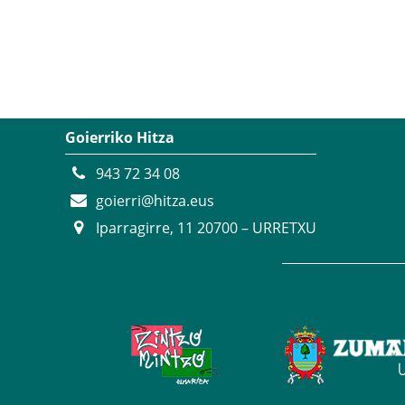
Goierriko Hitza
943 72 34 08
goierri@hitza.eus
Iparragirre, 11 20700 – URRETXU