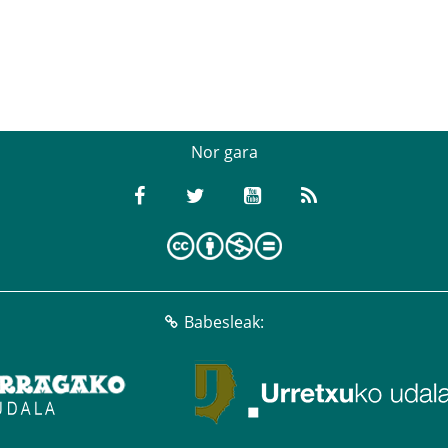
Nor gara
Babesleak: