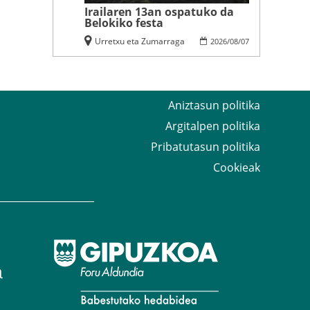
Irailaren 13an ospatuko da
Belokiko festa
Urretxu eta Zumarraga
2026
/
08
/
07
Aniztasun politika
Argitalpen politika
Pribatutasun politika
Cookieak