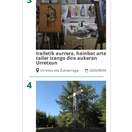
Irailetik aurrera, hainbat arte
tailer izango dira aukeran
Urretxun
Urretxu eta Zumarraga
2026
/
08
/
04
4