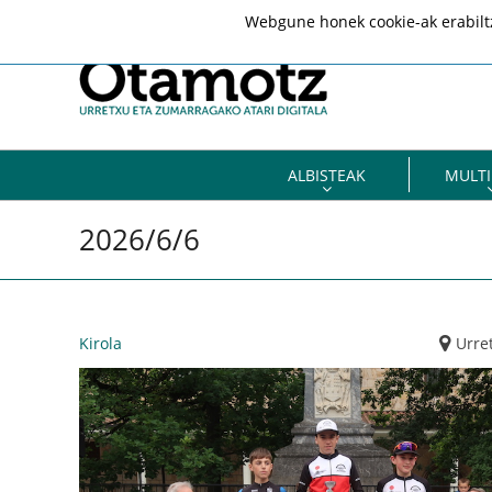
Webgune honek cookie-ak erabiltze
ALBISTEAK
MULTI
2026/6/6
Kirola
Urre