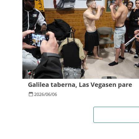
Galilea taberna, Las Vegasen pare
2026
/
06
/
06