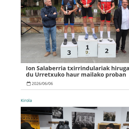
Ion Salaberria txirrindulariak hirug
du Urretxuko haur mailako proban
2026
/
06
/
06
Kirola