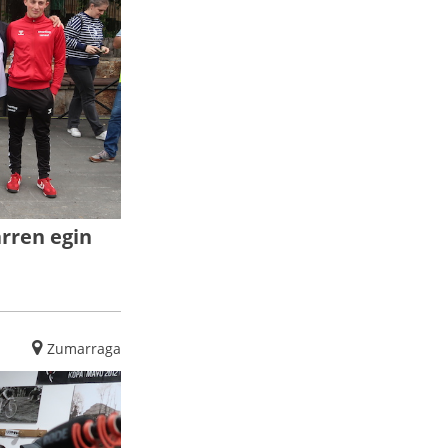
arren egin
Zumarraga