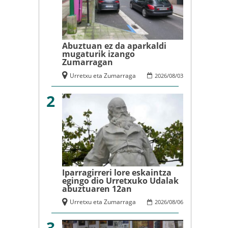
Abuztuan ez da aparkaldi
mugaturik izango
Zumarragan
Urretxu eta Zumarraga
2026
/
08
/
03
2
Iparragirreri lore eskaintza
egingo dio Urretxuko Udalak
abuztuaren 12an
Urretxu eta Zumarraga
2026
/
08
/
06
3