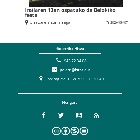
Irailaren 13an ospatuko da Belokiko
festa
Urretxu eta Zumarraga
2026
/
08
/
07
Goierriko Hitza
943 72 34 08
goierri@hitza.eus
Iparragirre, 11 20700 – URRETXU
Nor gara