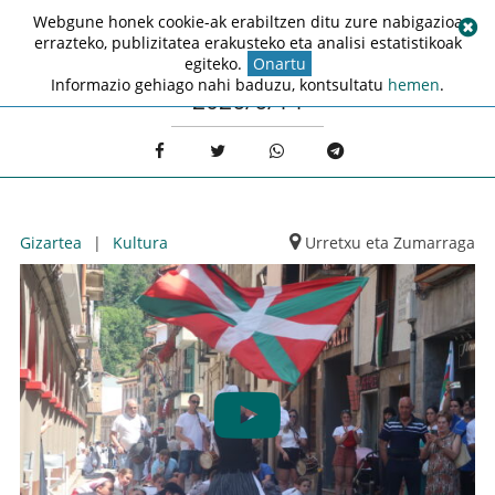
Webgune honek cookie-ak erabiltzen ditu zure nabigazioa
errazteko, publizitatea erakusteko eta analisi estatistikoak
egiteko.
Onartu
Informazio gehiago nahi baduzu, kontsultatu
hemen
.
2026/6/14
Gizartea
|
Kultura
Urretxu eta Zumarraga