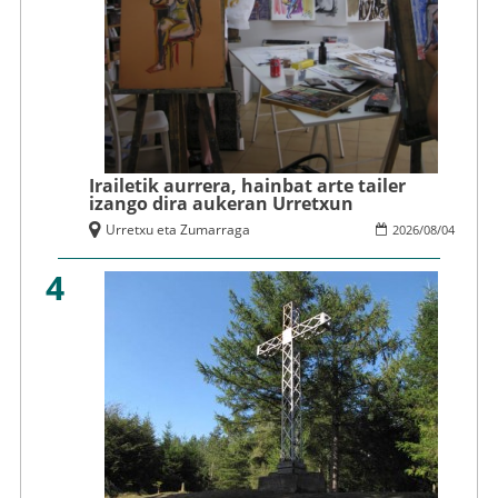
Irailetik aurrera, hainbat arte tailer
izango dira aukeran Urretxun
Urretxu eta Zumarraga
2026
/
08
/
04
4