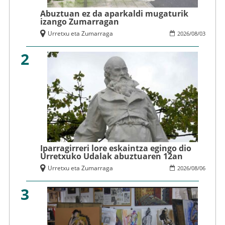
Abuztuan ez da aparkaldi mugaturik
izango Zumarragan
Urretxu eta Zumarraga
2026
/
08
/
03
2
Iparragirreri lore eskaintza egingo dio
Urretxuko Udalak abuztuaren 12an
Urretxu eta Zumarraga
2026
/
08
/
06
3