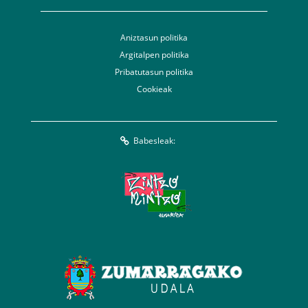
Aniztasun politika
Argitalpen politika
Pribatutasun politika
Cookieak
Babesleak: