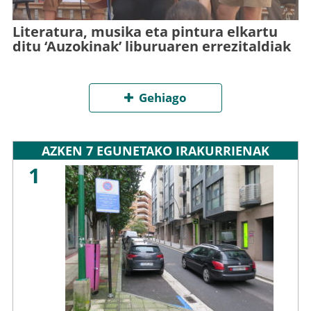
Literatura, musika eta pintura elkartu
ditu ‘Auzokinak’ liburuaren errezitaldiak
Gehiago
AZKEN 7 EGUNETAKO IRAKURRIENAK
1