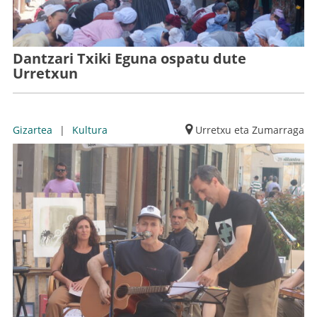
Dantzari Txiki Eguna ospatu dute
Urretxun
Gizartea
|
Kultura
Urretxu eta Zumarraga