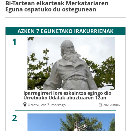
Bi-Tartean elkarteak Merkatariaren
Eguna ospatuko du ostegunean
AZKEN 7 EGUNETAKO IRAKURRIENAK
1
Iparragirreri lore eskaintza egingo dio
Urretxuko Udalak abuztuaren 12an
Urretxu eta Zumarraga
2026
/
08
/
06
2