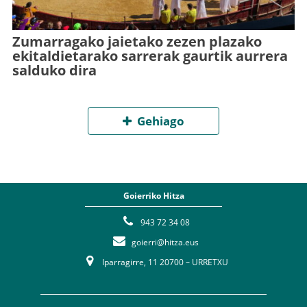
Zumarragako jaietako zezen plazako
ekitaldietarako sarrerak gaurtik aurrera
salduko dira
Gehiago
Goierriko Hitza
943 72 34 08
goierri@hitza.eus
Iparragirre, 11 20700 – URRETXU