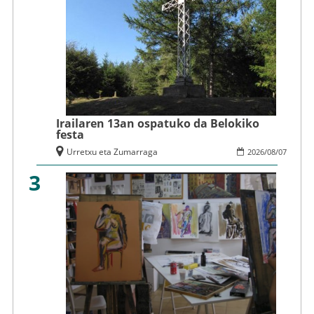
Irailaren 13an ospatuko da Belokiko
festa
Urretxu eta Zumarraga
2026
/
08
/
07
3