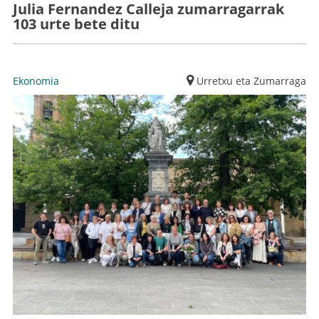
Julia Fernandez Calleja zumarragarrak
103 urte bete ditu
Ekonomia
Urretxu eta Zumarraga