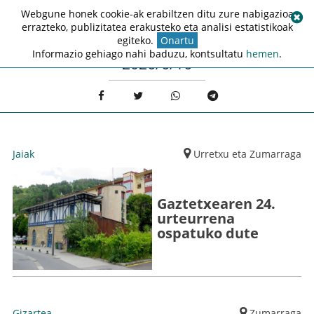
Webgune honek cookie-ak erabiltzen ditu zure nabigazioa
errazteko, publizitatea erakusteko eta analisi estatistikoak
egiteko.
Onartu
Informazio gehiago nahi baduzu, kontsultatu
hemen
.
2026/6/16
Jaiak
Urretxu eta Zumarraga
Gaztetxearen 24.
urteurrena
ospatuko dute
Gizartea
Zumarraga