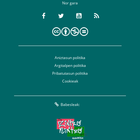
Nor gara
Aniztasun politika
Argitalpen politika
Pribatutasun politika
Cookieak
Babesleak: