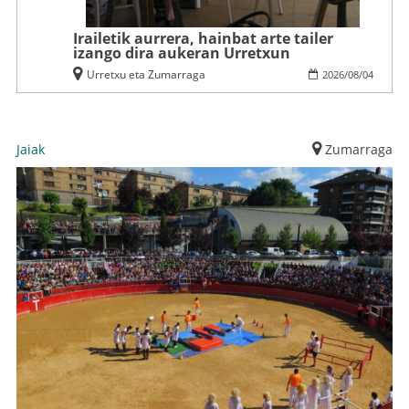
Irailetik aurrera, hainbat arte tailer
izango dira aukeran Urretxun
Urretxu eta Zumarraga
2026
/
08
/
04
Jaiak
Zumarraga