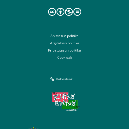
Aniztasun politika
Argitalpen politika
Pribatutasun politika
Cookieak
Babesleak: