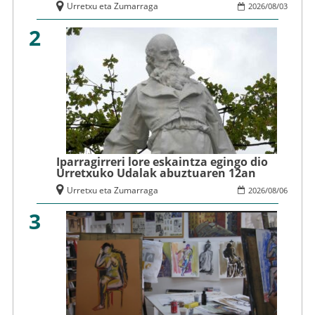
Urretxu eta Zumarraga
2026
/
08
/
03
2
Iparragirreri lore eskaintza egingo dio
Urretxuko Udalak abuztuaren 12an
Urretxu eta Zumarraga
2026
/
08
/
06
3