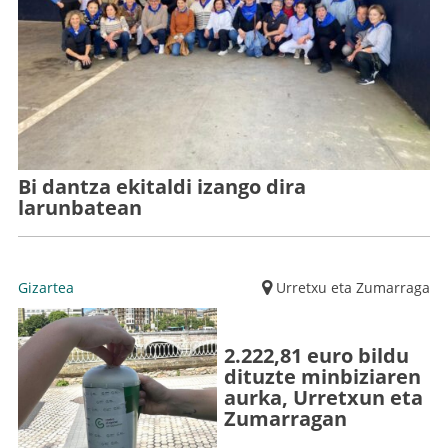
Bi dantza ekitaldi izango dira
larunbatean
Gizartea
Urretxu eta Zumarraga
2.222,81 euro bildu
dituzte minbiziaren
aurka, Urretxun eta
Zumarragan