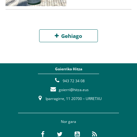
Gehiago
Goierriko Hitza
943 72 34 08
goierri@hitza.eus
Iparragirre, 11 20700 – URRETXU
Nor gara