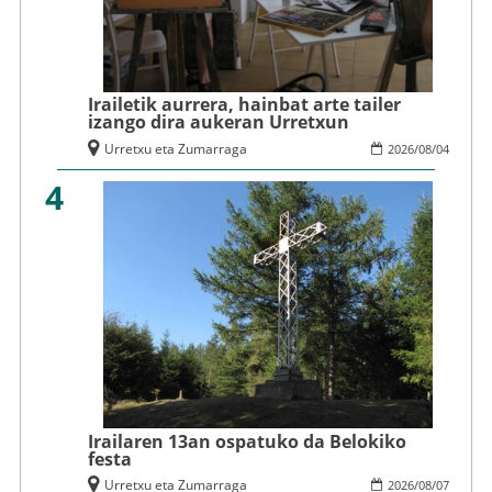
Irailetik aurrera, hainbat arte tailer
izango dira aukeran Urretxun
Urretxu eta Zumarraga
2026
/
08
/
04
4
Irailaren 13an ospatuko da Belokiko
festa
Urretxu eta Zumarraga
2026
/
08
/
07