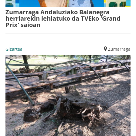
Zumarraga Andaluziako Balanegra
herriarekin lehiatuko da TVEko 'Grand
Prix' saioan
Gizartea
Zumarraga