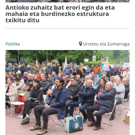
Antioko zuhaitz bat erori egin da eta
mahaia eta burdinezko estruktura
txikitu ditu
Politika
Urretxu eta Zumarraga