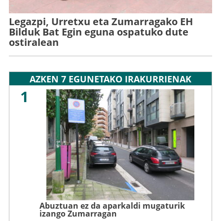
Legazpi, Urretxu eta Zumarragako EH
Bilduk Bat Egin eguna ospatuko dute
ostiralean
AZKEN 7 EGUNETAKO IRAKURRIENAK
1
Abuztuan ez da aparkaldi mugaturik
izango Zumarragan