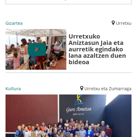
Gizartea
Urretxu
Urretxuko
Aniztasun Jaia eta
aurretik egindako
lana azaltzen duen
bideoa
Kultura
Urretxu eta Zumarraga