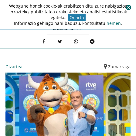
Webgune honek cookie-ak erabiltzen ditu zure nabigazioa
errazteko, publizitatea erakusteko eta analisi estatistikoak
egiteko.
Onartu
Informazio gehiago nahi baduzu, kontsultatu
hemen
.
2026/6/17
Gizartea
Zumarraga