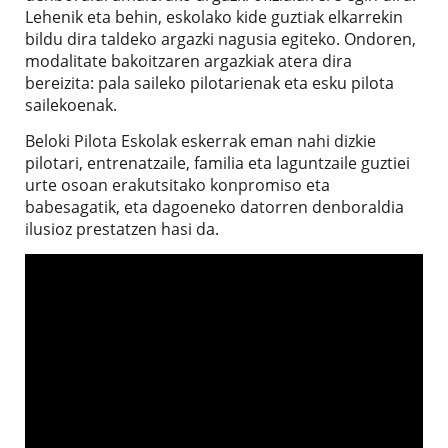
Lehenik eta behin, eskolako kide guztiak elkarrekin
bildu dira taldeko argazki nagusia egiteko. Ondoren,
modalitate bakoitzaren argazkiak atera dira
bereizita: pala saileko pilotarienak eta esku pilota
sailekoenak.
Beloki Pilota Eskolak eskerrak eman nahi dizkie
pilotari, entrenatzaile, familia eta laguntzaile guztiei
urte osoan erakutsitako konpromiso eta
babesagatik, eta dagoeneko datorren denboraldia
ilusioz prestatzen hasi da.