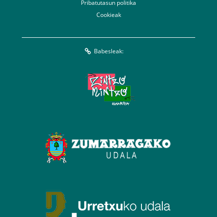
Pribatutasun politika
Cookieak
Babesleak: