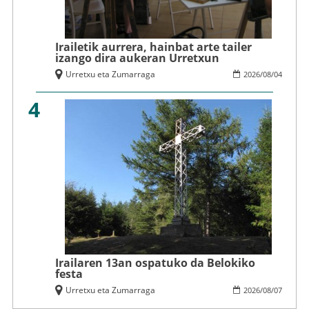
Irailetik aurrera, hainbat arte tailer
izango dira aukeran Urretxun
Urretxu eta Zumarraga
2026
/
08
/
04
4
Irailaren 13an ospatuko da Belokiko
festa
Urretxu eta Zumarraga
2026
/
08
/
07