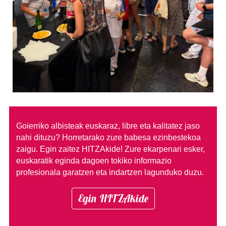
Goierriko albisteak euskaraz, libre eta kalitatez jaso
nahi dituzu?
Horretarako zure babesa ezinbestekoa
zaigu. Egin zaitez HITZAkide!
Zure ekarpenari esker,
euskaratik eginda dagoen tokiko informazio
profesionala garatzen eta indartzen lagunduko duzu.
Egin HITZAkide