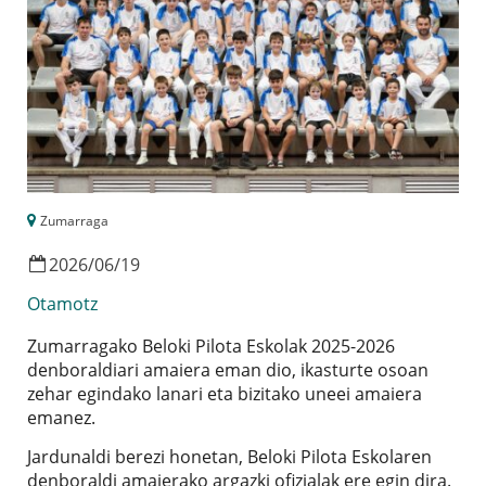
Zumarraga
2026
/
06
/
19
Otamotz
Zumarragako Beloki Pilota Eskolak 2025-2026
denboraldiari amaiera eman dio, ikasturte osoan
zehar egindako lanari eta bizitako uneei amaiera
emanez.
Jardunaldi berezi honetan, Beloki Pilota Eskolaren
denboraldi amaierako argazki ofizialak ere egin dira.