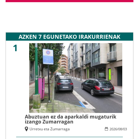
AZKEN 7 EGUNETAKO IRAKURRIENAK
1
Abuztuan ez da aparkaldi mugaturik
izango Zumarragan
Urretxu eta Zumarraga
2026
/
08
/
03