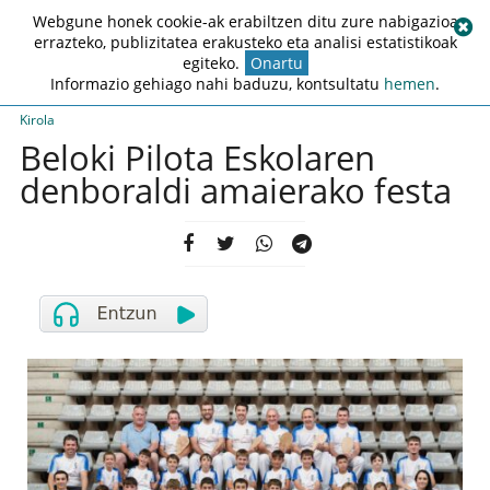
Webgune honek cookie-ak erabiltzen ditu zure nabigazioa
errazteko, publizitatea erakusteko eta analisi estatistikoak
egiteko.
Onartu
Informazio gehiago nahi baduzu, kontsultatu
hemen
.
Kirola
Beloki Pilota Eskolaren
denboraldi amaierako festa