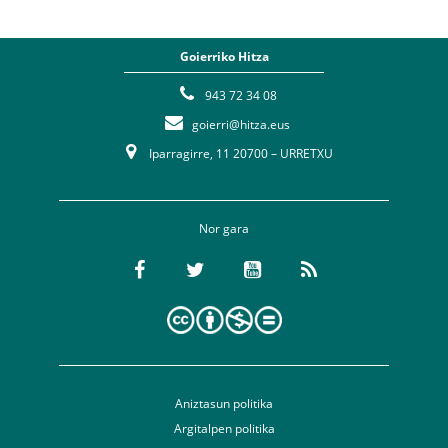
Goierriko Hitza
943 72 34 08
goierri@hitza.eus
Iparragirre, 11 20700 – URRETXU
Nor gara
Aniztasun politika
Argitalpen politika