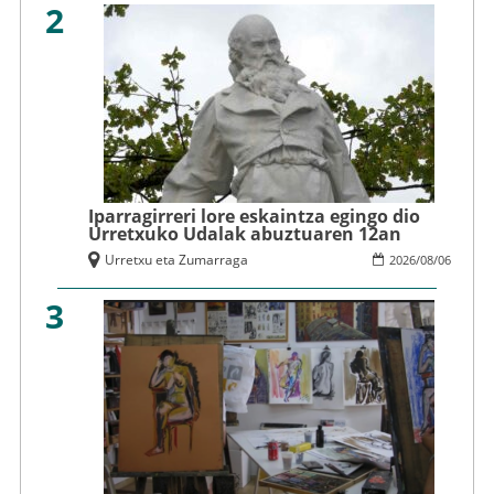
2
Iparragirreri lore eskaintza egingo dio
Urretxuko Udalak abuztuaren 12an
Urretxu eta Zumarraga
2026
/
08
/
06
3