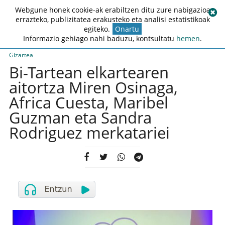
Webgune honek cookie-ak erabiltzen ditu zure nabigazioa
errazteko, publizitatea erakusteko eta analisi estatistikoak
egiteko.
Onartu
Informazio gehiago nahi baduzu, kontsultatu
hemen
.
Gizartea
Bi-Tartean elkartearen
aitortza Miren Osinaga,
Africa Cuesta, Maribel
Guzman eta Sandra
Rodriguez merkatariei