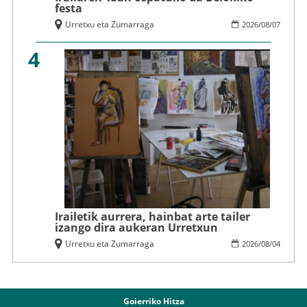
festa
Urretxu eta Zumarraga
2026
/
08
/
07
4
Irailetik aurrera, hainbat arte tailer
izango dira aukeran Urretxun
Urretxu eta Zumarraga
2026
/
08
/
04
Goierriko Hitza