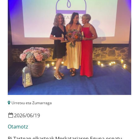
Urretxu eta Zumarraga
2026
/
06
/
19
Otamotz
Bi-Tartean elkarteak Merkatariaren Eguna ospatu