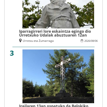
Iparragirreri lore eskaintza egingo dio
Urretxuko Udalak abuztuaren 12an
Urretxu eta Zumarraga
2026
/
08
/
06
3
Irailaren 13an ospatuko da Belokiko