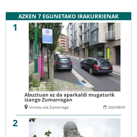
AZKEN 7 EGUNETAKO IRAKURRIENAK
1
Abuztuan ez da aparkaldi mugaturik
izango Zumarragan
Urretxu eta Zumarraga
2026
/
08
/
03
2