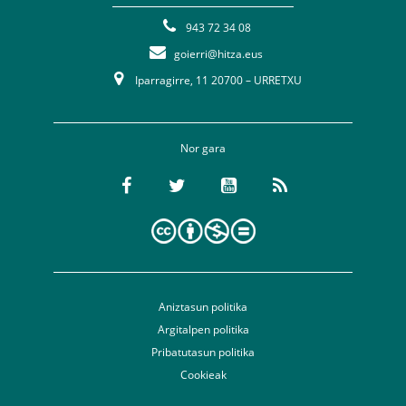
943 72 34 08
goierri@hitza.eus
Iparragirre, 11 20700 – URRETXU
Nor gara
Aniztasun politika
Argitalpen politika
Pribatutasun politika
Cookieak