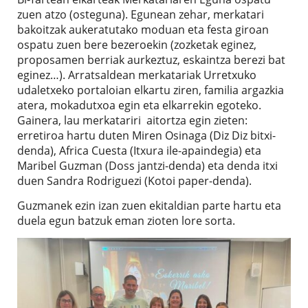
zuen atzo (osteguna). Egunean zehar, merkatari
bakoitzak aukeratutako moduan eta festa giroan
ospatu zuen bere bezeroekin (zozketak eginez,
proposamen berriak aurkeztuz, eskaintza berezi bat
eginez…). Arratsaldean merkatariak Urretxuko
udaletxeko portaloian elkartu ziren, familia argazkia
atera, mokadutxoa egin eta elkarrekin egoteko.
Gainera, lau merkatariri aitortza egin zieten:
erretiroa hartu duten Miren Osinaga (Diz Diz bitxi-
denda), Africa Cuesta (Itxura ile-apaindegia) eta
Maribel Guzman (Doss jantzi-denda) eta denda itxi
duen Sandra Rodriguezi (Kotoi paper-denda).
Guzmanek ezin izan zuen ekitaldian parte hartu eta
duela egun batzuk eman zioten lore sorta.