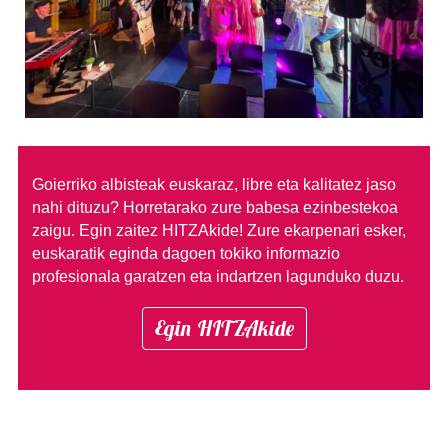
Goierriko albisteak euskaraz, libre eta kalitatez jaso
nahi dituzu?
Horretarako zure babesa ezinbestekoa
zaigu. Egin zaitez HITZAkide!
Zure ekarpenari esker,
euskaratik eginda dagoen tokiko informazio
profesionala garatzen eta indartzen lagunduko duzu.
Egin HITZAkide