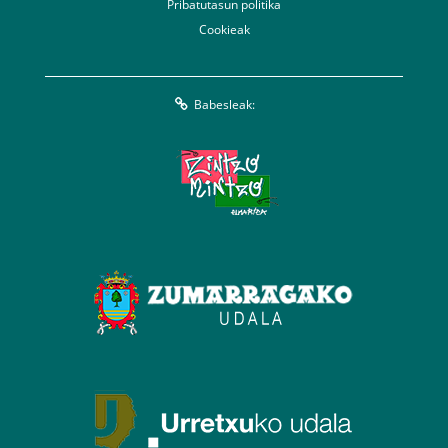
Pribatutasun politika
Cookieak
Babesleak: