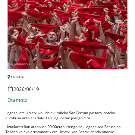
Urretxu
2026
/
06
/
19
Otamotz
Legazpi eta Urretxuko udalek Iruñeko San Fermin jaietara joateko
autobusa antolatu dute. Hiru egunetan joango dira.
Uztailaren 6an autobusa 09:00etan irtengo da, Legazpikoa Saturnino
Telleria kaleko errotondatik eta Urretxukoa Berriki denda ondoko