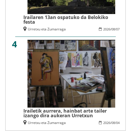
Irailaren 13an ospatuko da Belokiko
festa
Urretxu eta Zumarraga
2026
/
08
/
07
4
Irailetik aurrera, hainbat arte tailer
izango dira aukeran Urretxun
Urretxu eta Zumarraga
2026
/
08
/
04