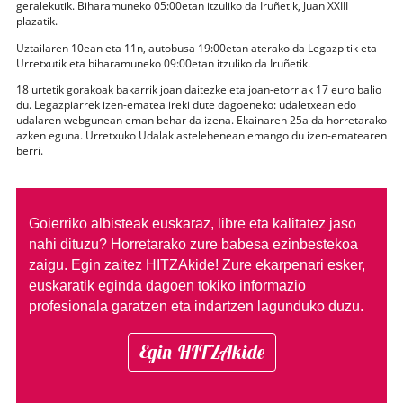
geralekutik. Biharamuneko 05:00etan itzuliko da Iruñetik, Juan XXIII
plazatik.
Uztailaren 10ean eta 11n, autobusa 19:00etan aterako da Legazpitik eta
Urretxutik eta biharamuneko 09:00etan itzuliko da Iruñetik.
18 urtetik gorakoak bakarrik joan daitezke eta joan-etorriak 17 euro balio
du. Legazpiarrek izen-ematea ireki dute dagoeneko: udaletxean edo
udalaren webgunean eman behar da izena. Ekainaren 25a da horretarako
azken eguna. Urretxuko Udalak astelehenean emango du izen-ematearen
berri.
Goierriko albisteak euskaraz, libre eta kalitatez jaso
nahi dituzu?
Horretarako zure babesa ezinbestekoa
zaigu. Egin zaitez HITZAkide!
Zure ekarpenari esker,
euskaratik eginda dagoen tokiko informazio
profesionala garatzen eta indartzen lagunduko duzu.
Egin HITZAkide