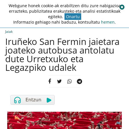
Webgune honek cookie-ak erabiltzen ditu zure nabigazioa
errazteko, publizitatea erakusteko eta analisi estatistikoak
egiteko.
Onartu
Informazio gehiago nahi baduzu, kontsultatu
hemen
.
Jaiak
Iruñeko San Fermin jaietara
joateko autobusa antolatu
dute Urretxuko eta
Legazpiko udalek