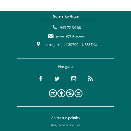
Goierriko Hitza
943 72 34 08
goierri@hitza.eus
Iparragirre, 11 20700 – URRETXU
Nor gara
Aniztasun politika
Argitalpen politika