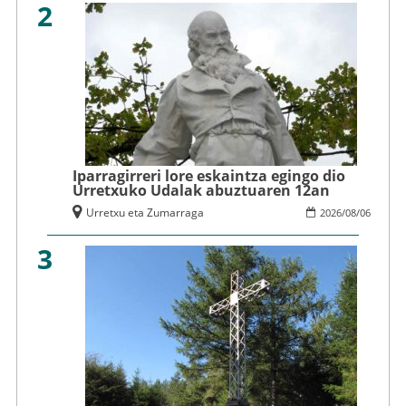
2
Iparragirreri lore eskaintza egingo dio
Urretxuko Udalak abuztuaren 12an
Urretxu eta Zumarraga
2026
/
08
/
06
3