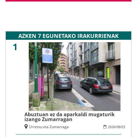
AZKEN 7 EGUNETAKO IRAKURRIENAK
1
Abuztuan ez da aparkaldi mugaturik
izango Zumarragan
Urretxu eta Zumarraga
2026
/
08
/
03