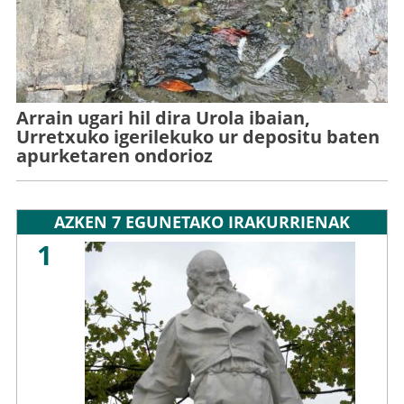
Arrain ugari hil dira Urola ibaian,
Urretxuko igerilekuko ur depositu baten
apurketaren ondorioz
AZKEN 7 EGUNETAKO IRAKURRIENAK
1