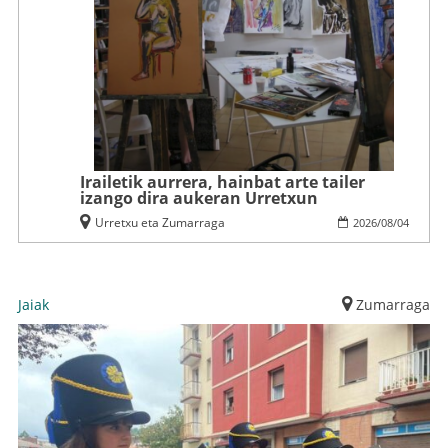
Irailetik aurrera, hainbat arte tailer
izango dira aukeran Urretxun
Urretxu eta Zumarraga
2026
/
08
/
04
Jaiak
Zumarraga