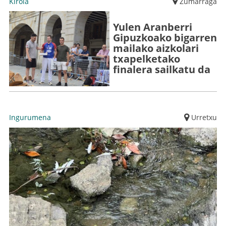
Kirola
Zumarraga
Yulen Aranberri
Gipuzkoako bigarren
mailako aizkolari
txapelketako
finalera sailkatu da
Ingurumena
Urretxu