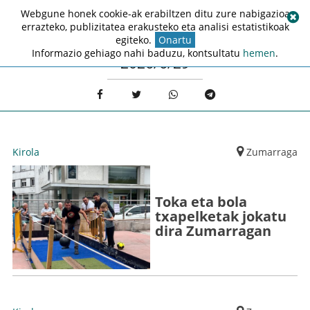
Webgune honek cookie-ak erabiltzen ditu zure nabigazioa
errazteko, publizitatea erakusteko eta analisi estatistikoak
egiteko.
Onartu
Informazio gehiago nahi baduzu, kontsultatu
hemen
.
2026/6/29
Kirola
Zumarraga
Toka eta bola
txapelketak jokatu
dira Zumarragan