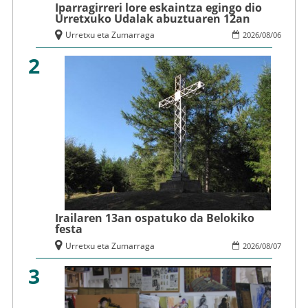
Iparragirreri lore eskaintza egingo dio
Urretxuko Udalak abuztuaren 12an
Urretxu eta Zumarraga
2026
/
08
/
06
2
Irailaren 13an ospatuko da Belokiko
festa
Urretxu eta Zumarraga
2026
/
08
/
07
3