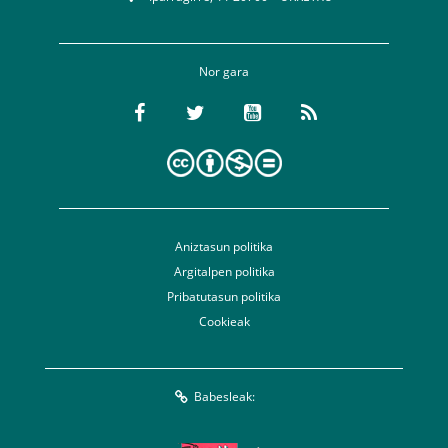
Nor gara
Aniztasun politika
Argitalpen politika
Pribatutasun politika
Cookieak
Babesleak: