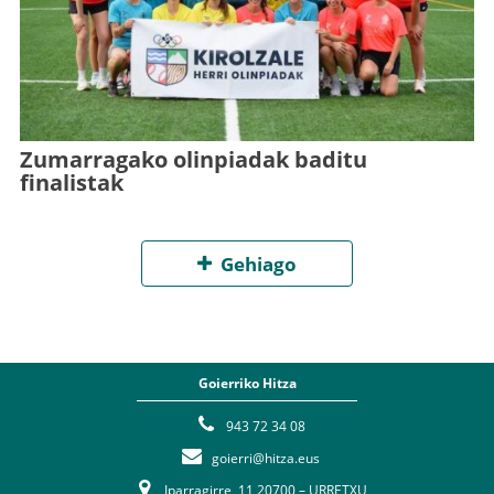
Zumarragako olinpiadak baditu
finalistak
Gehiago
Goierriko Hitza
943 72 34 08
goierri@hitza.eus
Iparragirre, 11 20700 – URRETXU