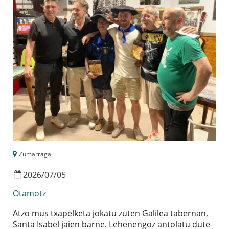
Zumarraga
2026
/
07
/
05
Otamotz
Atzo mus txapelketa jokatu zuten Galilea tabernan,
Santa Isabel jaien barne. Lehenengoz antolatu dute