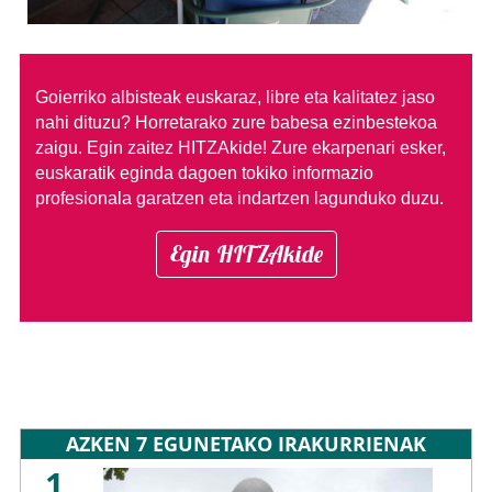
Goierriko albisteak euskaraz, libre eta kalitatez jaso
nahi dituzu?
Horretarako zure babesa ezinbestekoa
zaigu. Egin zaitez HITZAkide!
Zure ekarpenari esker,
euskaratik eginda dagoen tokiko informazio
profesionala garatzen eta indartzen lagunduko duzu.
Egin HITZAkide
AZKEN 7 EGUNETAKO IRAKURRIENAK
1