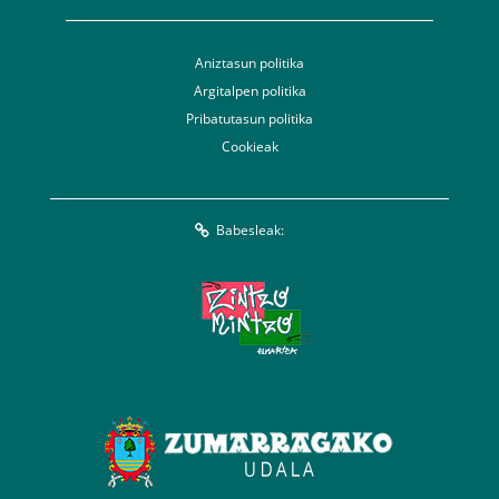
Aniztasun politika
Argitalpen politika
Pribatutasun politika
Cookieak
Babesleak: