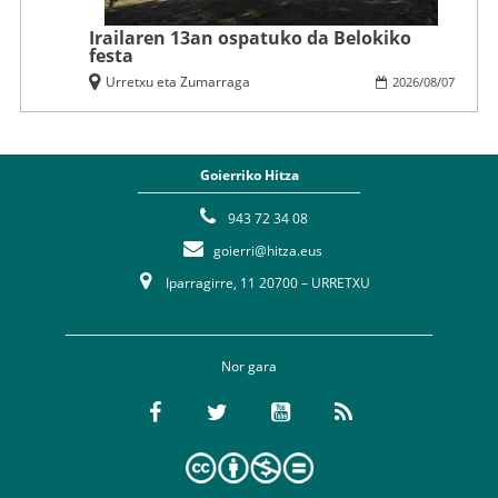
Irailaren 13an ospatuko da Belokiko
festa
Urretxu eta Zumarraga
2026
/
08
/
07
Goierriko Hitza
943 72 34 08
goierri@hitza.eus
Iparragirre, 11 20700 – URRETXU
Nor gara