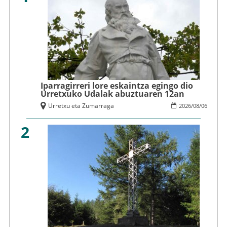
Iparragirreri lore eskaintza egingo dio
Urretxuko Udalak abuztuaren 12an
Urretxu eta Zumarraga
2026
/
08
/
06
2