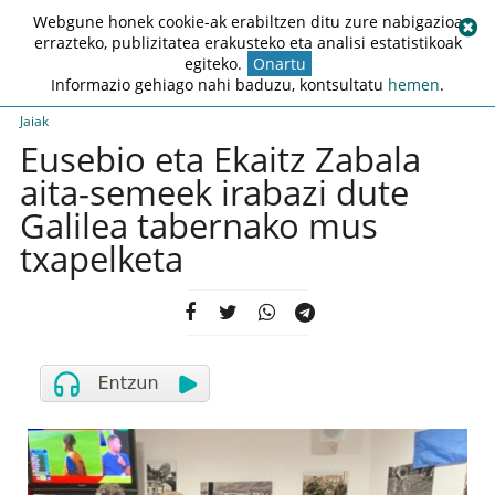
Webgune honek cookie-ak erabiltzen ditu zure nabigazioa
errazteko, publizitatea erakusteko eta analisi estatistikoak
egiteko.
Onartu
Informazio gehiago nahi baduzu, kontsultatu
hemen
.
Jaiak
Eusebio eta Ekaitz Zabala
aita-semeek irabazi dute
Galilea tabernako mus
txapelketa