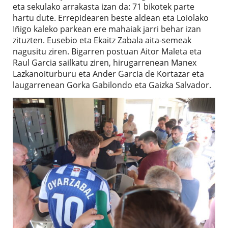
eta sekulako arrakasta izan da: 71 bikotek parte
hartu dute. Errepidearen beste aldean eta Loiolako
Iñigo kaleko parkean ere mahaiak jarri behar izan
zituzten. Eusebio eta Ekaitz Zabala aita-semeak
nagusitu ziren. Bigarren postuan Aitor Maleta eta
Raul Garcia sailkatu ziren, hirugarrenean Manex
Lazkanoiturburu eta Ander Garcia de Kortazar eta
laugarrenean Gorka Gabilondo eta Gaizka Salvador.