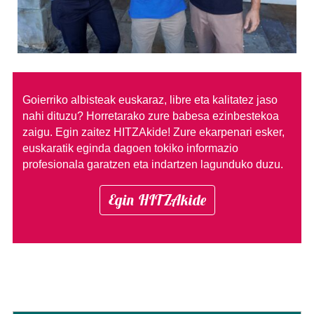
Goierriko albisteak euskaraz, libre eta kalitatez jaso
nahi dituzu?
Horretarako zure babesa ezinbestekoa
zaigu. Egin zaitez HITZAkide!
Zure ekarpenari esker,
euskaratik eginda dagoen tokiko informazio
profesionala garatzen eta indartzen lagunduko duzu.
Egin HITZAkide