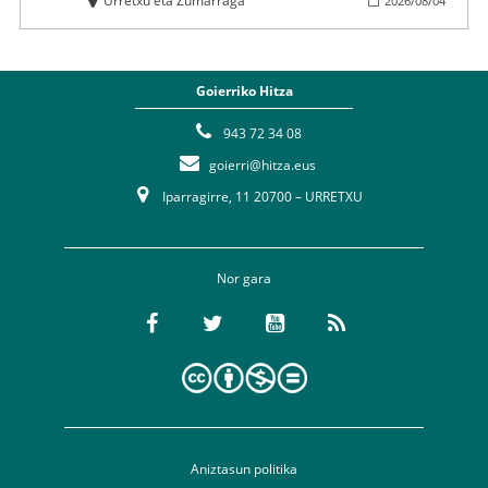
Urretxu eta Zumarraga
2026
/
08
/
04
Goierriko Hitza
943 72 34 08
goierri@hitza.eus
Iparragirre, 11 20700 – URRETXU
Nor gara
Aniztasun politika