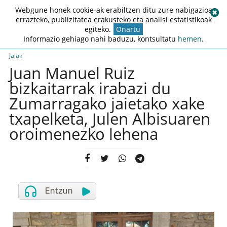
Webgune honek cookie-ak erabiltzen ditu zure nabigazioa
errazteko, publizitatea erakusteko eta analisi estatistikoak
egiteko.
Onartu
Informazio gehiago nahi baduzu, kontsultatu
hemen
.
Jaiak
Juan Manuel Ruiz
bizkaitarrak irabazi du
Zumarragako jaietako xake
txapelketa, Julen Albisuaren
oroimenezko lehena