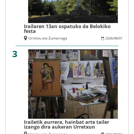
Irailaren 13an ospatuko da Belokiko
festa
Urretxu eta Zumarraga
2026
/
08
/
07
3
Irailetik aurrera, hainbat arte tailer
izango dira aukeran Urretxun