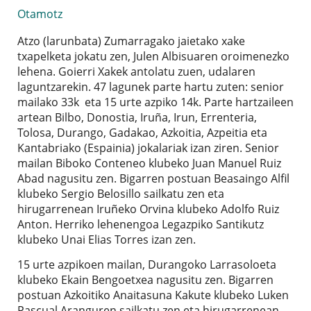
Otamotz
Atzo (larunbata) Zumarragako jaietako xake
txapelketa jokatu zen, Julen Albisuaren oroimenezko
lehena. Goierri Xakek antolatu zuen, udalaren
laguntzarekin. 47 lagunek parte hartu zuten: senior
mailako 33k eta 15 urte azpiko 14k. Parte hartzaileen
artean Bilbo, Donostia, Iruña, Irun, Errenteria,
Tolosa, Durango, Gadakao, Azkoitia, Azpeitia eta
Kantabriako (Espainia) jokalariak izan ziren. Senior
mailan Biboko Conteneo klubeko Juan Manuel Ruiz
Abad nagusitu zen. Bigarren postuan Beasaingo Alfil
klubeko Sergio Belosillo sailkatu zen eta
hirugarrenean Iruñeko Orvina klubeko Adolfo Ruiz
Anton. Herriko lehenengoa Legazpiko Santikutz
klubeko Unai Elias Torres izan zen.
15 urte azpikoen mailan, Durangoko Larrasoloeta
klubeko Ekain Bengoetxea nagusitu zen. Bigarren
postuan Azkoitiko Anaitasuna Kakute klubeko Luken
Pascual Aranguren sailkatu zen eta hirugarrenean