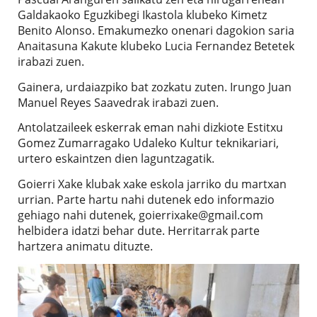
Galdakaoko Eguzkibegi Ikastola klubeko Kimetz
Benito Alonso. Emakumezko onenari dagokion saria
Anaitasuna Kakute klubeko Lucia Fernandez Betetek
irabazi zuen.
Gainera, urdaiazpiko bat zozkatu zuten. Irungo Juan
Manuel Reyes Saavedrak irabazi zuen.
Antolatzaileek eskerrak eman nahi dizkiote Estitxu
Gomez Zumarragako Udaleko Kultur teknikariari,
urtero eskaintzen dien laguntzagatik.
Goierri Xake klubak xake eskola jarriko du martxan
urrian. Parte hartu nahi dutenek edo informazio
gehiago nahi dutenek, goierrixake@gmail.com
helbidera idatzi behar dute. Herritarrak parte
hartzera animatu dituzte.