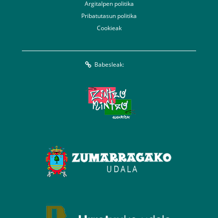
Argitalpen politika
Pribatutasun politika
Cookieak
Babesleak: