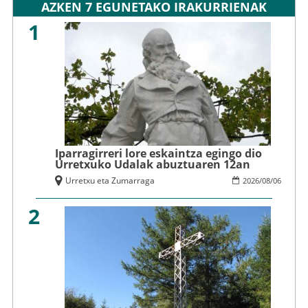
AZKEN 7 EGUNETAKO IRAKURRIENAK
1
Iparragirreri lore eskaintza egingo dio
Urretxuko Udalak abuztuaren 12an
Urretxu eta Zumarraga
2026
/
08
/
06
2