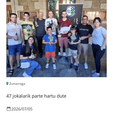
Zumarraga
47 jokalarik parte hartu dute
2026
/
07
/
05