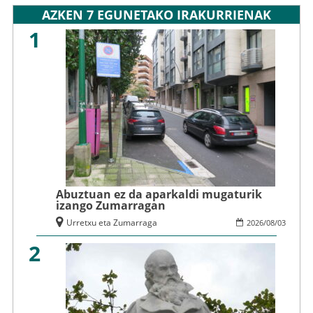
AZKEN 7 EGUNETAKO IRAKURRIENAK
1
Abuztuan ez da aparkaldi mugaturik
izango Zumarragan
Urretxu eta Zumarraga
2026
/
08
/
03
2