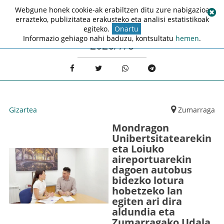
Webgune honek cookie-ak erabiltzen ditu zure nabigazioa
errazteko, publizitatea erakusteko eta analisi estatistikoak
egiteko.
Onartu
Informazio gehiago nahi baduzu, kontsultatu
hemen
.
2026/7/8
Gizartea
Zumarraga
Mondragon
Unibertsitatearekin
eta Loiuko
aireportuarekin
dagoen autobus
bidezko lotura
hobetzeko lan
egiten ari dira
aldundia eta
Zumarragako Udala