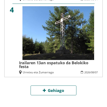
4
Irailaren 13an ospatuko da Belokiko
festa
Urretxu eta Zumarraga
2026
/
08
/
07
Gehiago