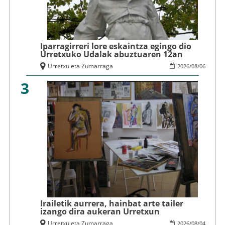
Iparragirreri lore eskaintza egingo dio
Urretxuko Udalak abuztuaren 12an
Urretxu eta Zumarraga
2026
/
08
/
06
3
Irailetik aurrera, hainbat arte tailer
izango dira aukeran Urretxun
Urretxu eta Zumarraga
2026
/
08
/
04