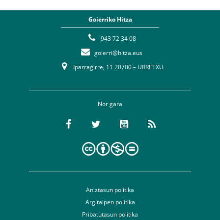
Goierriko Hitza
943 72 34 08
goierri@hitza.eus
Iparragirre, 11 20700 – URRETXU
Nor gara
Aniztasun politika
Argitalpen politika
Pribatutasun politika