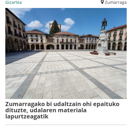
Gizartea
Zumarraga
Zumarragako bi udaltzain ohi epaituko
dituzte, udalaren materiala
lapurtzeagatik